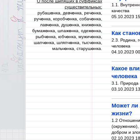
О после шипящих в суффиксах
1.1. Внутрен
существительных:
качества
рубаш
о
нка, девч
о
нка, реч
о
нка,
05.10.2023 15
руч
о
нка, коробч
о
нка, собач
о
нка,
лавч
о
нка, душ
о
нка, книж
о
нка,
бумаж
о
нка, шпаж
о
нка, одеж
о
нка,
Как стано
рыбч
о
нка, юбч
о
нка, мужич
о
нка,
2.3. Родина, 
шапч
о
нка, шляпч
о
нка, тысч
о
нка,
человека
мальч
о
нка, старуш
о
нка.
04.10.2023 00
Какое вли
человека
3.1. Природа 
03.10.2023 13
Может ли
жизни?
1.2 Отношени
(окружению),
добром и зло
02.10.2023 18