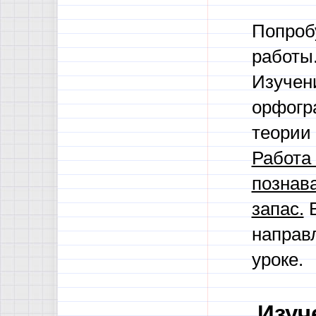
Попроб
работы
Изучени
орфогр
теории
Работа 
познав
запас.
В
направ
уроке.
Изуч