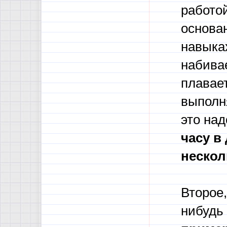
работой
основан
навыка
набивае
плавает
выполн
это на
часу в
нескол
Второе,
нибудь 