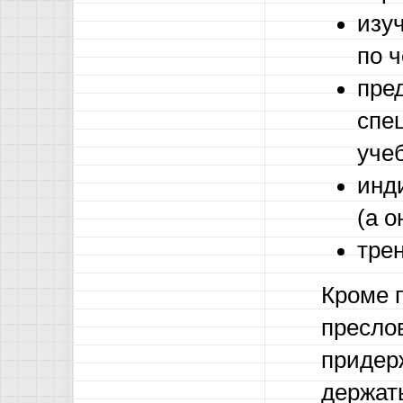
изу
по 
пре
спе
уче
инд
(а 
трен
Кроме 
пресло
придер
держать