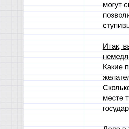
могут 
позволи
ступив
Итак, 
немедле
Какие 
желател
Скольк
месте т
госуда