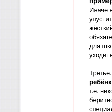
пример
Иначе 
упустит
жёсткий
обязате
для шко
уходите
Третье
ребёнк
т.е. ни
берите
специал