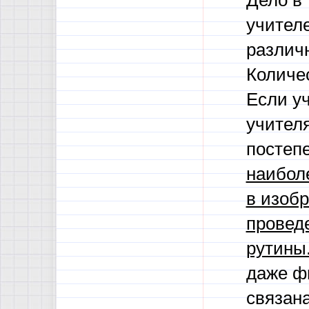
Дело в
учител
различ
Количес
Если у
учителя
постеп
наиболе
в изоб
проведе
рутины
даже фи
связана