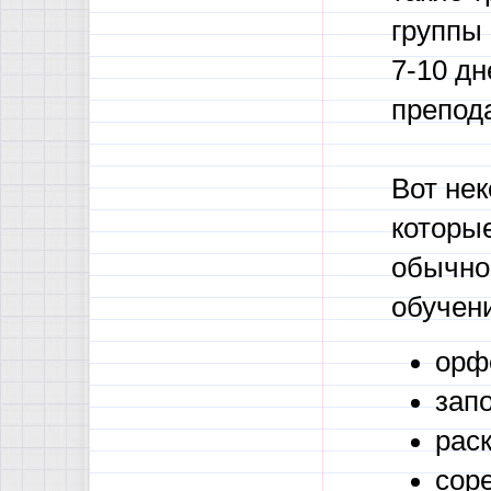
группы
7-10 дн
препода
Вот не
которые
обычно
обучен
орф
зап
рас
сор