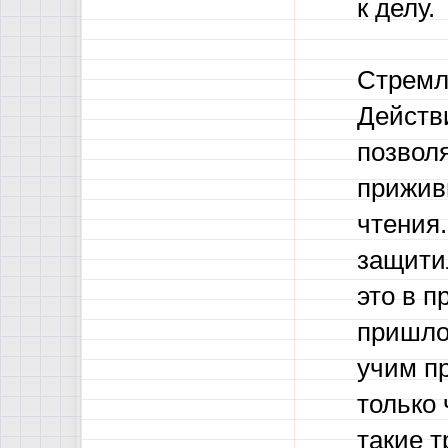
к делу.
Стремл
Действ
позвол
прижив
чтения.
защитил
это в п
пришло
учим пр
только 
такие 