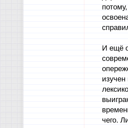
потому,
освоена
справи
И ещё 
соврем
опереж
изучен
лексико
выигра
времен
чего. Л