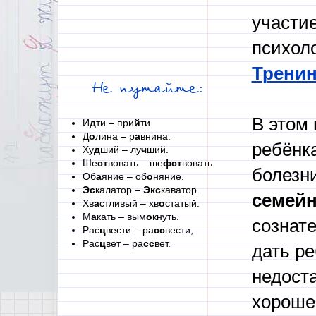
участие
психоло
Тренин
Не путайте:
В этом
И
д
ти – при
й
ти.
Д
о
лина – р
а
внина.
ребёнк
Ху
д
ший – лу
ч
ший.
Ше
ст
вовать – ше
фст
вовать.
болезни
Об
а
яние – об
о
няние.
Эс
калатор –
Экс
каватор.
семейн
Хв
а
стливый – хв
о
статый.
М
а
кать – вым
о
кнуть.
сознате
Рас
ц
вести – ра
сс
вести,
Рас
ц
вет – ра
сс
вет.
дать р
недоста
хороше