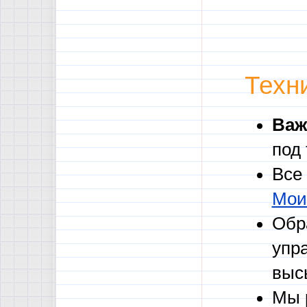
Техн
Важ
под
Все
Мои
Обр
упр
выс
Мы 