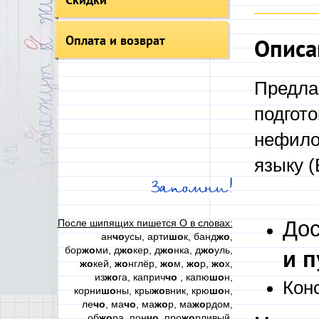
Оплата и возврат
Описа
Предла
подгото
нефило
языку (
Запомни!
Дос
После шипящих пишется О в словах:
ан
чо
усы, арти
шо
к, банд
жо
,
бор
жо
ми, д
жо
кер, д
жо
нка, д
жо
уль,
и п
жо
кей,
жо
нглёр,
жо
м,
жо
р,
жо
х,
из
жо
га, каприч
чо
, капю
шо
н,
Кон
корни
шо
ны, кры
жо
вник, крю
шо
н,
ле
чо
, ма
чо
, ма
жо
р, ма
жо
рдом,
об
жо
ра, пон
чо
, про
жо
рливый,