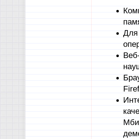
Ком
пам
Для
опе
Веб-
нау
Бра
Fire
Инт
кач
Мби
дем