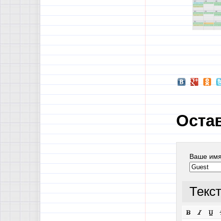
Оста
Ваше им
Текс