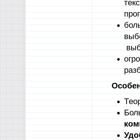
тек
проп
бол
выб
выб
огр
раз
Особен
Тео
Бол
ком
Удо