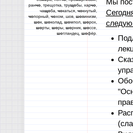
Мы пос
ран
чо
, трещотка, тру
що
бы, хар
чо
,
ча
що
ба,
чо
каться,
чо
кнутый,
Сегодня
чо
порный,
чо
хом, шов,
шо
винизм,
следую
шо
к,
шо
колад,
шо
мпол,
шо
рох,
шо
рты,
шо
ры,
шо
рник,
шо
ссе,
шо
тландец,
шо
фёр.
Под
лек
Ска
упр
Обо
"Ос
пра
Рас
(сл