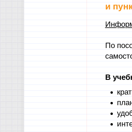
и пун
Информ
По посо
самост
В учеб
кра
пла
удо
инт