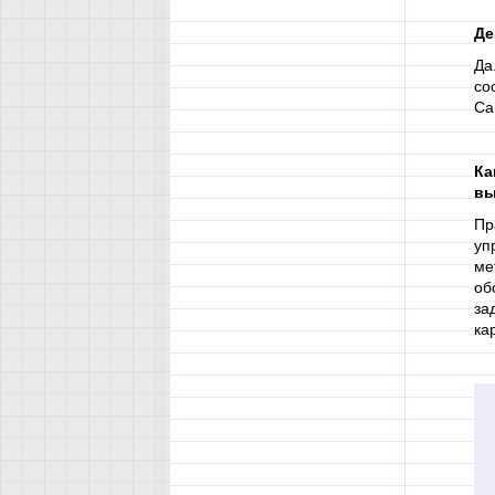
Де
Да
со
Ca
Ка
вы
Пр
уп
ме
об
за
ка