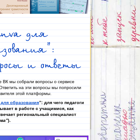
anva для
разования”:
просы и ответы
е ВК мы собрали вопросы о сервисе
Ответить на эти вопросы мы попросили
вителя этой платформы.
 для образования
”: для чего педагоги
ывает в работе с учащимися, как
твечает региональный специалист
нва”
).