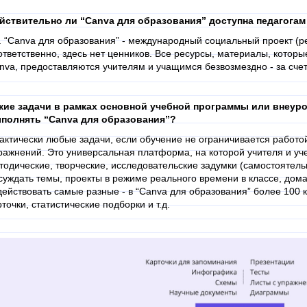
йствительно ли “Canva для образования” доступна педагога
. “Canva для образования” - международный социальный проект (ре
ответственно, здесь нет ценников. Все ресурсы, материалы, которы
nva, предоставляются учителям и учащимся безвозмездно - за сче
кие задачи в рамках основной учебной программы или внеур
полнять “Canva для образования”?
актически любые задачи, если обучение не ограничивается работо
ражнений. Это универсальная платформа, на которой учителя и уче
тодические, творческие, исследовательские задумки (самостоятель
суждать темы, проекты в режиме реального времени в классе, дома
действовать самые разные - в “Canva для образования” более 100 
рточки, статистические подборки и т.д.