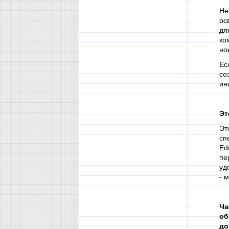
Не
ос
дл
ко
но
Ес
со
ин
Эт
Эт
сп
Ed
пе
уд
- 
Ча
об
до