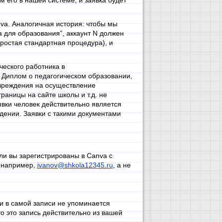
м его в нашей системе, и заявка будет
nva. Аналогичная история: чтобы мы
a для образования”, аккаунт N должен
простая стандартная процедура), и
еского работника в
 Диплом о педагогическом образовании,
чреждения на осуществление
раницы на сайте школы и т.д. не
явки человек действительно является
дении. Заявки с такими документами
сли вы зарегистрированы в Canva с
 (например,
ivanov@shkola12345.ru
, а не
ли в самой записи не упоминается
о это запись действительно из вашей