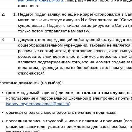
ivanov@shkola12345.ru
), мы, разумеется, просто не найде
отклонена.
Педагог подал заявку, но еще не зарегистрировался в Ca
могли повысить статус аккаунта N с бесплатного до “Canv
существовать. Педагог сначала регистрируется в Canva (
только потом отправляет нам заявку.
Документ, подтверждающий действующий статус педагогич
общеобразовательном учреждении, таковым не является.
различные сертификаты, фотографии класса, лицензия у
образовательной деятельности, снимок с персональной ст
являются подтверждением того, что на момент подачи за
педагогом, руководителем в общеобразовательном учреж
отклоняются/
рректные документы (на выбор):
(рекомендуемый вариант) диплом, но
только в том случае
, е
использованием персональной школьной(!) электронной почты
ivanov_mypersonalemail@mail.ru
)
обычная справка с места работы с печатью и подписью;
последняя запись в трудовой книжке с печатью и подписью (ес
фамилия заявителя, укажите приемлемым для вас способом, чт