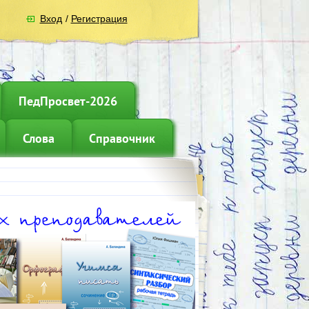
Вход
/
Регистрация
ПедПросвет-2026
Слова
Справочник