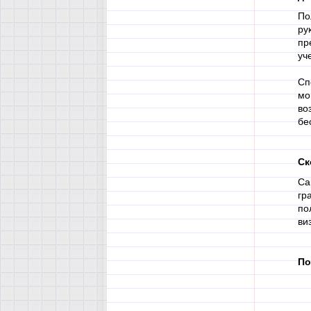
По
ру
пр
уч
Сп
мо
во
бе
Ск
Ca
гр
по
ви
По