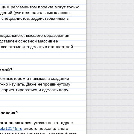
ующим регламентом проекта могут только
дений (учителя начальных классов,
и специалистов, задействованных в
пециального, высшего образования
ставлен основной массив ее
 все это можно делать в стандартной
ормой?
компьютером и навыков в создании
ужно изучать. Даже непродвинутому
о сориентироваться и сделать пару
клонена?
агог опечатался, указал не тот адрес
ola12345.ru
вместо персонального