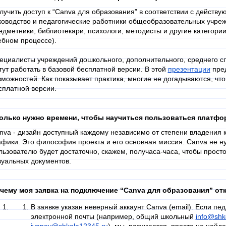
лучить доступ к “Canva для образования” в соответствии с действ
ководство и педагогические работники общеобразовательных учреж
едметники, библиотекари, психологи, методисты и другие категори
ебном процессе).
ециалисты учреждений дошкольного, дополнительного, среднего с
гут работать в базовой бесплатной версии. В этой
презентации
пред
зможностей. Как показывает практика, многие не догадываются, что
сплатной версии.
олько нужно времени, чтобы научиться пользоваться платф
nva - дизайн доступный каждому независимо от степени владения 
афики. Это философия проекта и его основная миссия. Canva не н
льзователю будет достаточно, скажем, получаса-часа, чтобы прост
зуальных документов.
чему моя заявка на подключение “Canva для образования” от
В заявке указан неверный аккаунт Canva (email). Если пед
электронной почты (например, общий школьный
info@shk