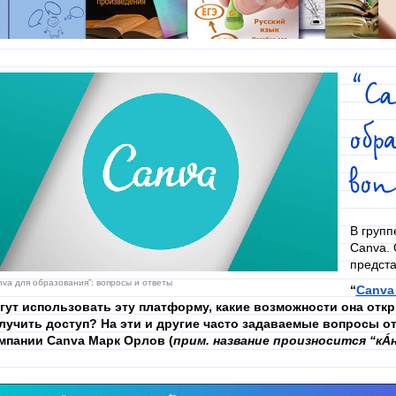
“C
об
во
В групп
Canva. 
предста
nva для образования”: вопросы и ответы
“
Canva
гут использовать эту платформу, какие возможности она откр
лучить доступ? На эти и другие часто задаваемые вопросы о
мпании Canva Марк Орлов (
прим. название произносится “кÁ