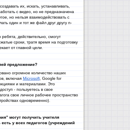
оздавать их, искать, устанавливать,
аботать с видео, но не предназначена
угое, но нельзя взаимодействовать с
ать один и тот же файл друг другу n-
 ребята, действительно, смогут
жатые сроки, тратя время на подготовку
кает от главной цели.
елей предложение?
вовано огромное количество наших
ов, включая
Microsoft
, Google for
нкциями и материалами. Это
оступ - пользуетесь в свое
едагога свое личное рабочее пространство
тройствах одновременно).
ния” могут получить учителя
есть у всех педагогов (учреждений