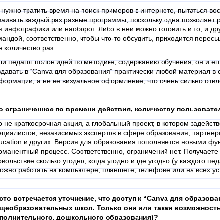
 нужно тратить время на поиск примеров в интернете, пытаться восс
ваивать каждый раз разные программы, поскольку одна позволяет р
я инфографики или наоборот. Либо в ней можно готовить и то, и др
мандой, соответственно, чтобы что-то обсудить, приходится пересыл
е количество раз.
ли педагог полон идей по методике, содержанию обучения, он и его
здавать в “Canva для образования” практически любой материал в с
формации, а не ее визуальное оформление, что очень сильно отвле
о ограниченное по времени действия, количеству пользоват
о не краткосрочная акция, а глобальный проект, в котором задейст
ециалистов, независимых экспертов в сфере образования, партнер
ucation и других. Версия для образования пополняется новыми фу
рманентный процесс. Соответственно, ограничений нет. Получаете д
овольствие сколько угодно, когда угодно и где угодно (у каждого п
можно работать на компьютере, планшете, телефоне или на всех ус
сто встречается уточнение, что доступ к “Canva для образова
щеобразовательных школ. Только они или такая возможность 
полнительного, дошкольного образования)?