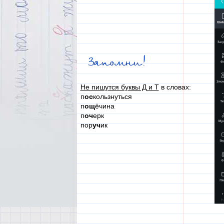
Запомни!
Не пишутся буквы Д и Т
в словах:
п
ос
кользнуться
п
ощ
ёчина
п
оч
ерк
пор
уч
ик