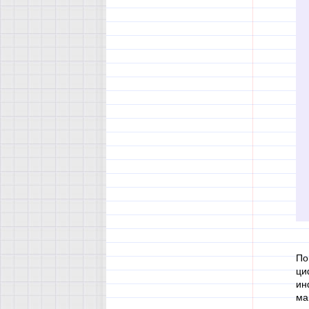
По
ци
ин
ма