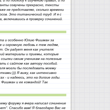
, и по подходу к изучению правил, и по
анты озвучены прекрасно, тексты
аже не представляю, сколько времени
рсов. Это титанический труд. И я с
 включившись в проверку сочинений.
йта и особенно Юлию Фишман за
е и огромную любовь к тем людям,
т. Он радует меня как учителя:
ятий материалы и приемы, которые
 ссылки своим ученикам на полезные
ать с сайтом как автору пособий.
еля могли бы последовать моему
тками:))) Я вижу, как интенсивно
ах - и надеюсь, это на долгие годы.
 Фишман и ее командой! Так
ему форуму я вчера написал сочинение
чет". Спасибо вам! Я благодарю Вас не