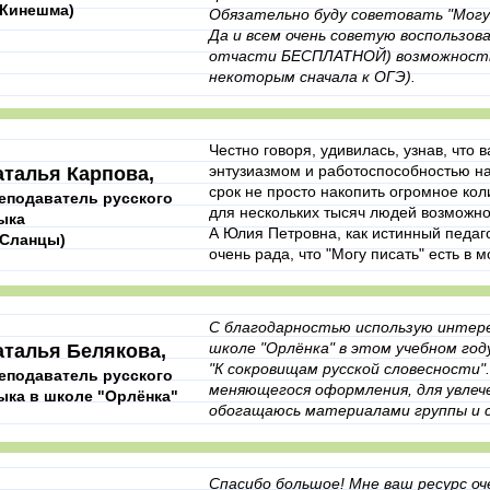
. Кинешма)
Обязательно буду советовать "Могу 
Да и всем очень советую воспользова
отчасти БЕСПЛАТНОЙ) возможностью
некоторым сначала к ОГЭ).
Честно говоря, удивилась, узнав, что в
энтузиазмом и работоспособностью над
аталья Карпова,
срок не просто накопить огромное кол
еподаватель русского
для нескольких тысяч людей возможнос
ыка
А Юлия Петровна, как истинный педаго
. Сланцы)
очень рада, что "Могу писать" есть в м
С благодарностью использую интере
школе "Орлёнка" в этом учебном го
аталья Белякова,
"К сокровищам русской словесности".
еподаватель русского
меняющегося оформления, для увлеч
ыка в школе "Орлёнка"
обогащаюсь материалами группы и с
Спасибо большое! Мне ваш ресурс оч