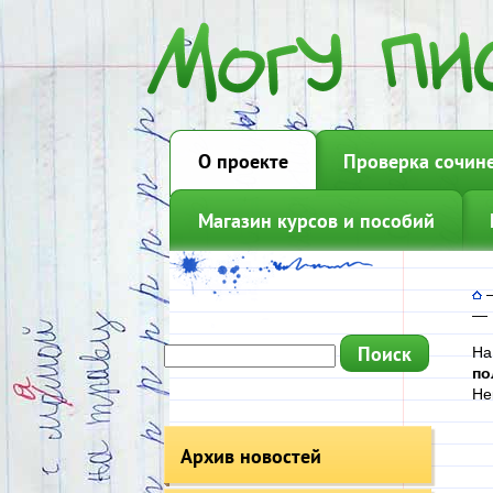
О проекте
Проверка сочин
Магазин курсов и пособий
—
На
по
Не
Архив новостей