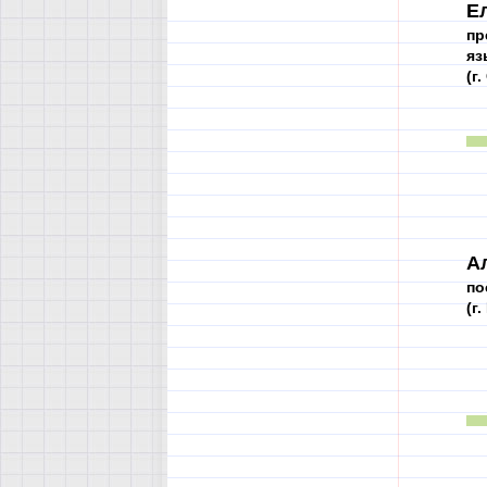
Е
пр
яз
(г
А
по
(г