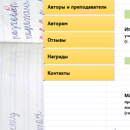
Авторы и преподаватели
Авторам
И
уч
Отзывы
(г
Награды
Контакты
М
пр
яз
(г