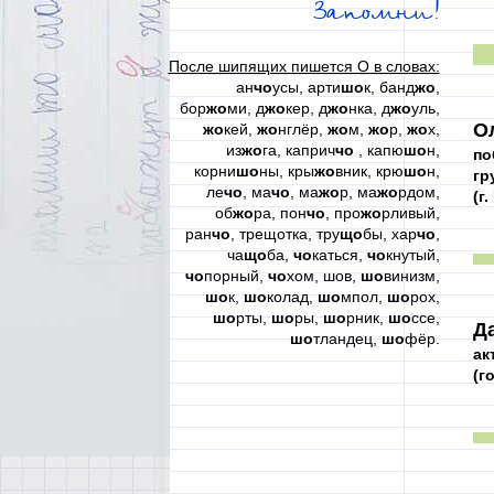
Запомни!
После шипящих пишется О в словах:
ан
чо
усы, арти
шо
к, банд
жо
,
бор
жо
ми, д
жо
кер, д
жо
нка, д
жо
уль,
О
жо
кей,
жо
нглёр,
жо
м,
жо
р,
жо
х,
из
жо
га, каприч
чо
, капю
шо
н,
по
корни
шо
ны, кры
жо
вник, крю
шо
н,
гр
ле
чо
, ма
чо
, ма
жо
р, ма
жо
рдом,
(г
об
жо
ра, пон
чо
, про
жо
рливый,
ран
чо
, трещотка, тру
що
бы, хар
чо
,
ча
що
ба,
чо
каться,
чо
кнутый,
чо
порный,
чо
хом, шов,
шо
винизм,
шо
к,
шо
колад,
шо
мпол,
шо
рох,
шо
рты,
шо
ры,
шо
рник,
шо
ссе,
Д
шо
тландец,
шо
фёр.
ак
(г