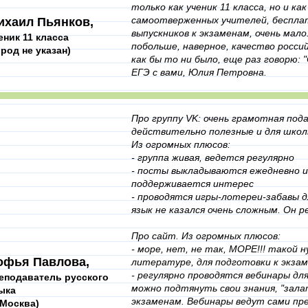
только как ученик 11 класса, но и ка
самоотверженных учителей, беспла
ихаил Пьянков,
выпускников к экзаменам, очень мало
еник 11 класса
побольше, наверное, качество росси
ород не указан)
как бы то ни было, еще раз говорю: 
ЕГЭ с вами, Юлия Петровна.
Про группу VK: очень грамотная по
действительно полезные и для школь
Из огромных плюсов:
- группа живая, ведется регулярно
- посты выкладываются ежедневно и 
поддерживается интерес
- проводятся игры-лотереи-забавы дл
язык не казался очень сложным. Он р
Про сайт. Из огромных плюсов:
- море, нет, не так, МОРЕ!!! такой 
офья Павлова,
литературе, для подготовки к экзам
- регулярно проводятся вебинары дл
еподаватель русского
можно подтянуть свои знания, "зала
ыка
экзаменам. Вебинары ведут сами пр
. Москва)