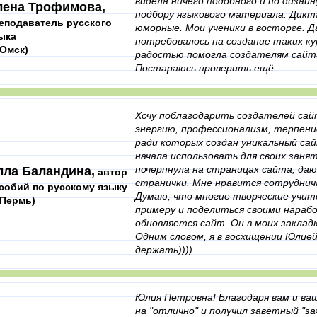
видела ничего подобного и по дизайну
лена Трофимова,
подбору языкового материала. Дикт
еподаватель русского
юморные. Мои ученики в восторге. Д
ыка
потребовалось на создание таких ку
. Омск)
радостью помогла создателям сайта,
Постараюсь проверить ещё.
Хочу поблагодарить создателей са
энергию, профессионализм, терпени
ради которых создан уникальный сай
начала использовать для своих зан
почерпнула на страницах сайта, даю
лла Баландина,
автор
странички. Мне нравится сотруднич
собий по русскому языку
Думаю, что многие творческие учит
. Пермь)
примеру и поделиться своими нарабо
обновляется сайт. Он в моих закладк
Одним словом, я в восхищении Юлией
держать))))
Юлия Петровна! Благодаря вам и ваш
на "отлично" и получил заветный "за