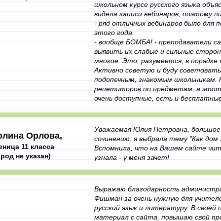
школьном курсе русского языка объя
видела записи вебинаров, поэтому пи
- ряд отличных вебинаров было для 
этого года.
- вообще БОМБА! - преподаватели с
выявить их слабые и сильные сторо
многое. Это, разумеется, в порядке 
Активно советую и буду советовать 
подопечным, знакомым школьникам. Н
репетиторов по предметам, а этот 
очень доступные, есть и бесплатные
Уважаемая Юлия Петровна, большое 
олина Орлова,
сочинению: я выбрала тему "Как дом 
еница 11 класса
Вспомнила, что на Вашем сайте чита
ород не указан)
узнала - у меня зачет!
Выражаю благодарность администр
Фишман за очень нужную для учителе
русский язык и литературу. В своей
материал с сайта, повышаю свой про