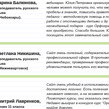
арина Балюнова,
вебинарах. Юлия Петровна организу
человек может получить то, что ему
еподаватель русского
пробелы в знаниях, повысить грамот
ыка
педагог – методическую помощь в по
. Чебоксары).
работе с отстающими детьми и др. А
неожиданный подарок - курс Орфогра
его приобрести. Спасибо большое, 
посещать этот замечательный сай
Сайт очень полезный, содержательны
ветлана Никишина,
профессиональной сфере. В противо
еподаватель русского
рекомендации, проверенные професс
ыка
удовольствием пользуюсь его матер
. Нижневартовск)
Сайт очень удобный в использовании
достаточно логично. Есть полезная 
занимает немного, а на экзамене м
Посмотрел курсы, они оказались оче
митрий Лавренков,
Недавно выиграл в конкурсе курс "О
еник 11 класса
крайне доволен.