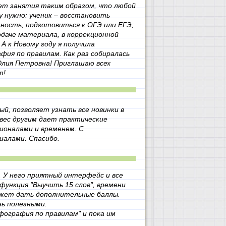
ет занятия таким образом, что любой
 нужно: ученик – восстановить
ность, подготовиться к ОГЭ или ЕГЭ;
даче материала, в коррекционной
 к Новому году я получила
фия по правилам. Как раз собиралась
Юлия Петровна! Приглашаю всех
т!
й, позволяет узнать все новинки в
вес другим дает практические
ионалами и временем. С
иалами. Спасибо.
. У него приятный интерфейс и все
функция "Выучить 15 слов", времени
ожет дать дополнительные баллы.
нь полезными.
рфография по правилам" и пока им