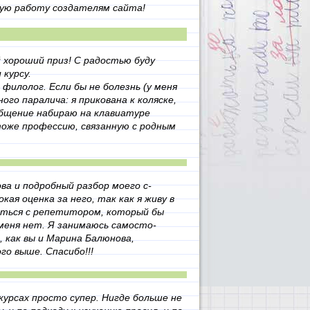
ую работу создателям сайта!
 хороший приз! С радостью буду
 курсу.
филолог. Если бы не болезнь (у меня
го паралича: я прикована к коляске,
бщение набираю на клавиатуре
тоже профессию, связанную с родным
ва и подробный разбор моего с­
ая о­ценка за него, так как я живу в
аться с репетито­ром, который бы
 меня нет. Я занимаюсь самосто­
 как в­ы и Марина Балюнова,
го выше. Спасибо!!!
урсах просто супер. Нигде больше не