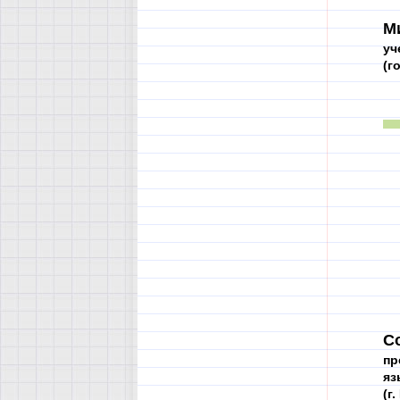
М
уч
(г
С
пр
яз
(г