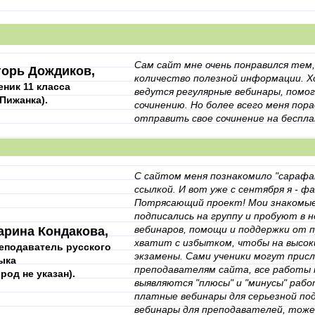
Сам сайт мне очень понравился тем
горь Дождиков,
количество полезной информации. Х
еник 11 класса
ведутся регулярные вебинары, помо
. Пижанка).
сочинению. Но более всего меня пор
отправить свое сочинение на беспл
С сайтом меня познакомило "сарафа
ссылкой. И вот уже с сентября я - ф
Потрясающий проект! Мои знакомые 
подписались на группу и пробуют в 
вебинаров, помощи и поддержки от 
арина Кондакова,
хватит с избытком, чтобы на высо
еподаватель русского
экзамены. Сами ученики могут присл
ыка
преподавателям сайта, все работы 
ород не указан).
выявляются "плюсы" и "минусы" работ
платные вебинары для серьезной под
вебинары для преподавателей, тоже