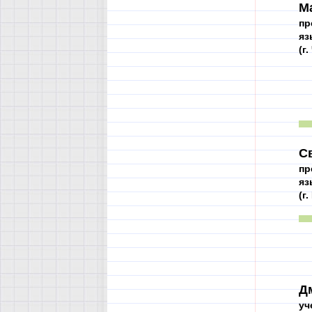
М
пр
яз
(г
С
пр
яз
(г
Д
уч