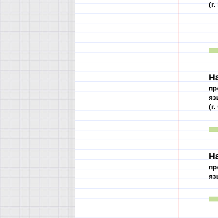
(г
Н
пр
яз
(г
Н
пр
яз