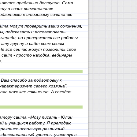
сняется предельно доступно. Сама
шу о своих впечатлениях.
подготовки к итоговому сочинению
айта могут проверить ваши сочинения,
ны, подсказать и посоветовать
очереди, но проверяются все работы.
эту группу и сайт всем своим
е все сейчас могут позволить себе
сайт - просто находка, вебинары
.
Вам спасибо за подготовку к
характеризует своего хозяина".
ла похожее сочинение. А сегодня
атору сайта «Могу писать» Юлии
й и учащихся работу. Я преподаю
 практике использую различный
фессиональный уровень, участвуя в