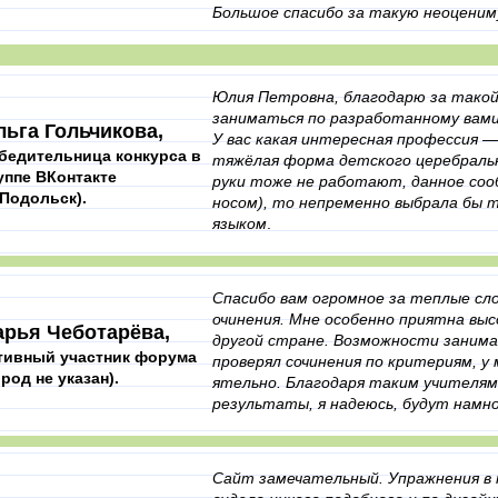
Большое спасибо за такую неоценим
Юлия Петровна, благодарю за такой
заниматься по разработанному вами
льга Гольчикова,
У вас какая интересная профессия — 
бедительница конкурса в
тяжёлая форма детского церебрально
уппе ВКонтакте
руки тоже не работают, данное соо
. Подольск).
носом), то непременно выбрала бы 
языком
.
Спасибо вам огромное за­ теплые сло
очинения. Мне особенно приятна высок
арья Чеботарёва,
другой с­тране. Возможности заним
тивный участник форума
проверял сочинения по кр­итериям, у
ород не указан).
ятельно. Благодаря таким учителям,
результаты, я надею­сь, будут намно
Сайт замечательный. Упражнения в к