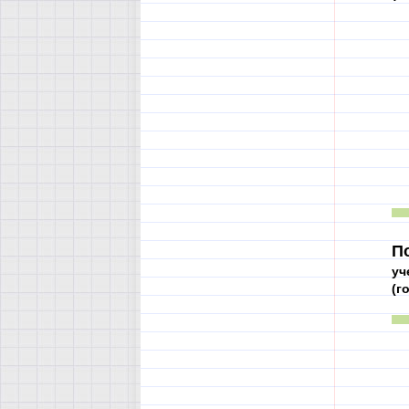
П
уч
(г