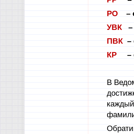
РО
– 
УВК
–
ПВК
–
КР
– о
В Ведо
достиж
каждый
фамили
Обрати