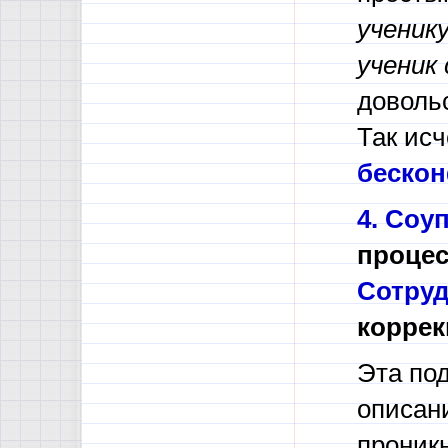
ученик
ученик
довольс
Так исч
бескон
4.
Соуп
процес
Сотруд
коррек
Эта под
описан
проник