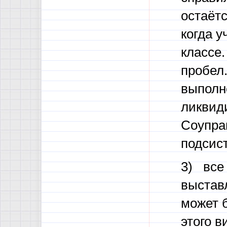
остаётс
когда у
классе.
пробел.
выполн
ликвид
Соуправ
подсис
3) все 
выстав
может 
этого 