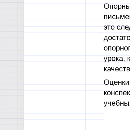
Опорны
письме
это сл
достат
опорног
урока, 
качеств
Оценки
конспе
учебны