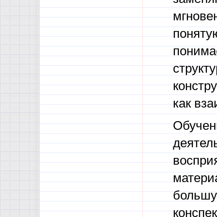
мгнове
поняту
понима
структ
констр
как вз
Обучен
деятел
воспри
материа
большу
конспек