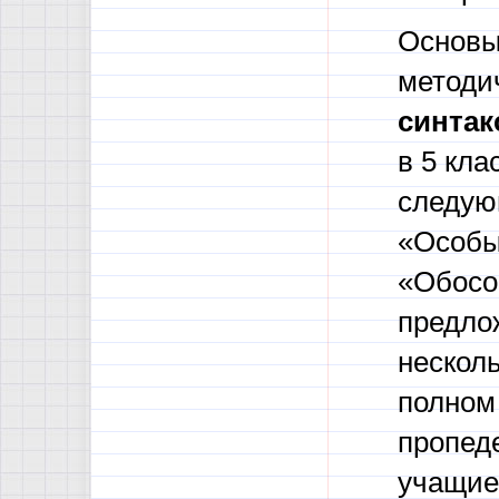
Основы
методи
синтак
в 5 кла
следую
«Особы
«Обосо
предло
несколь
полном 
пропеде
учащие