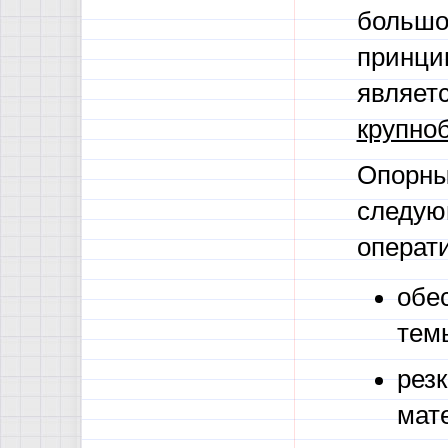
большо
принци
являет
крупно
Опорны
следую
операт
обе
тем
рез
мат