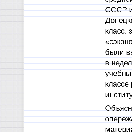
СССР и
Донецке
класс, 
«сэконо
были в
в недел
учебны
классе
инстит
Объясню
опереж
матери