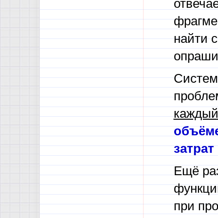
отвеча
фрагмен
найти с
опраши
Систем
пробле
кажды
объём
затрат
Ещё ра
функци
при про