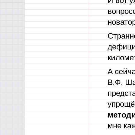
И вот 
вопрос
новатор
Странно
дефицит
километ
А сейча
В.Ф. Ш
предста
упрощё
методи
мне ка