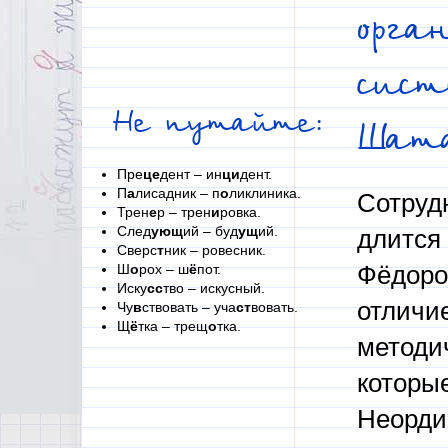
орга
сист
Не путайте:
Шат
Пре
це
дент – ин
ци
дент.
П
а
лисадник – п
о
ликлиника.
Сотруд
Трен
е
р – трен
и
ровка.
След
ующ
ий – буд
ущ
ий.
длится 
Сверс
т
ник – ровесник.
Ш
о
рох – ш
ё
пот.
Фёдоров
Иску
сс
тво – искусный.
отличи
Чу
в
ствовать – уча
ст
вовать.
Щ
ё
тка – трещ
о
тка.
методи
которы
Неорди