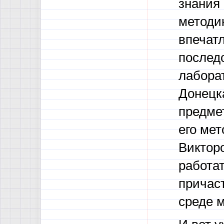
знания 
методик
впечатл
последо
лаборат
Донецк
предме
его мет
Виктор
работа
причаст
среде 