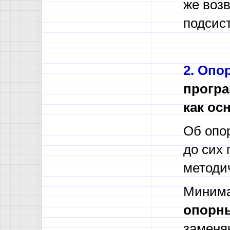
же воз
подсис
2.
Опор
програ
как ос
Об опор
до сих 
методич
Минима
опорны
заменя