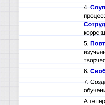
4.
Соуп
процес
Сотруд
коррек
5.
Повт
изученн
творчес
6.
Своб
7. Соз
обучен
А тепе