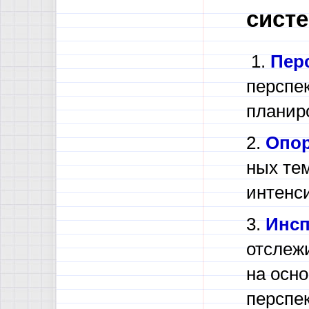
сист
1.
Пер
перспе
планир
2.
Опор
ных те
интенс
3.
Инсп
отслеж
на осн
пер­спе