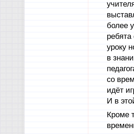
учителя
выставл
более у
ребята 
уроку н
в знан
педаго
со вре
идёт иг
И в это
Кроме т
времен