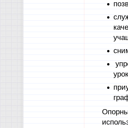
поз
слу
кач
уча
сни
упр
урок
при
гра
Опорны
исполь