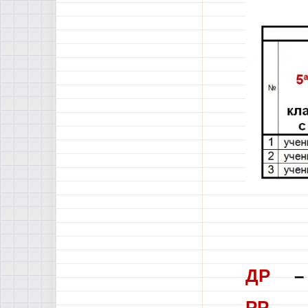
ДР
– 
РР
– о