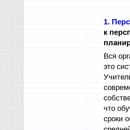
1.
Перс
к перс
планир
Вся ор
это си
Учитель
соврем
собств
что об
сроки о
средней