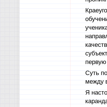
Краеуг
обучен
ученика
направ
качеств
субъект
первую 
Суть п
между 
Я насто
каранд