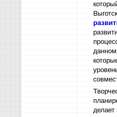
который
Выготс
развит
развит
процес
данном 
которы
уровен
совмес
Творче
планир
делает