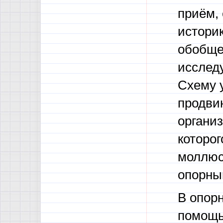
приём,
истори
обобще
исслед
Схему у
продвин
организ
которог
моллюс
опорный
В опорн
помощь