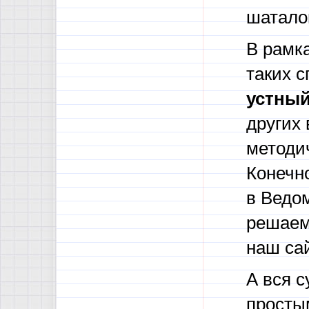
шатало
В рамк
таких 
устны
других 
методич
Конечно
в Ведом
решаем.
наш са
А вся с
просты