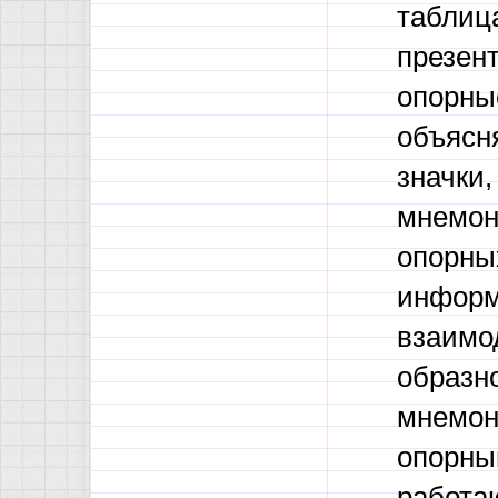
таблиц
презент
опорны
объясн
значки,
мнемон
опорны
информ
взаимо
образно
мнемони
опорны
работаю