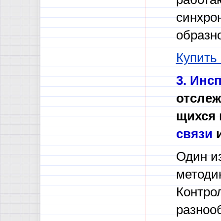
синхрон
образн
Купить
3.
Инсп
отслеж
щихся 
связи
Один и
методи
Контро
разноо