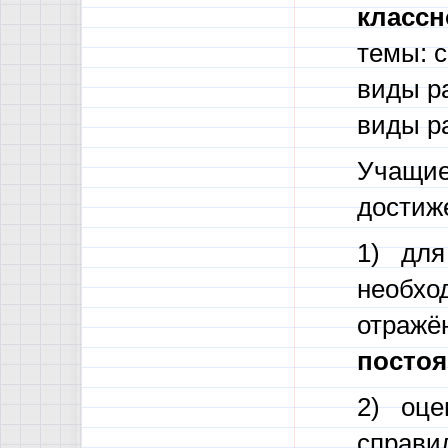
классн
темы: с
виды ра
виды р
Учащие
достиж
1) для
необхо
отражён
постоя
2) оцен
справи