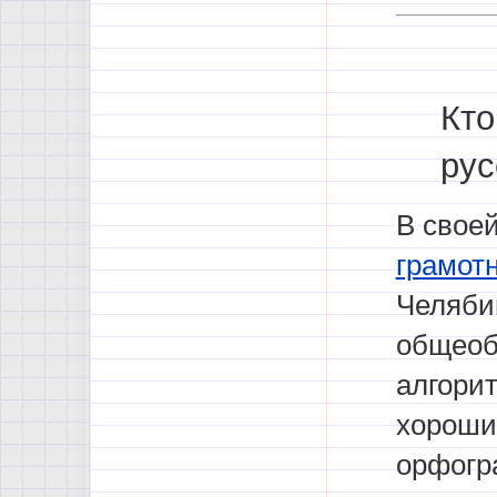
Кто
рус
В свое
грамот
Челяби
общеоб
алгори
хороши
орфогр