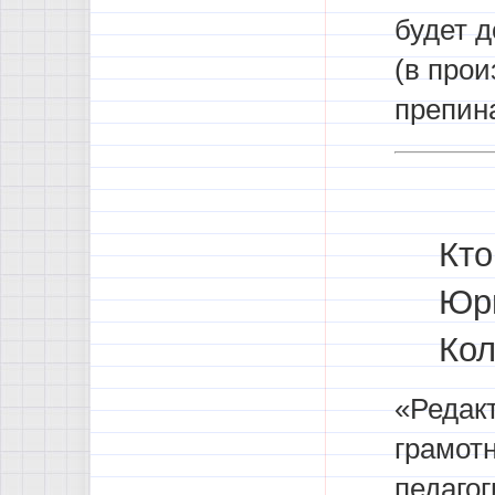
будет 
(в прои
препина
Кто
Юрь
Кол
«Редакт
грамот
педагог