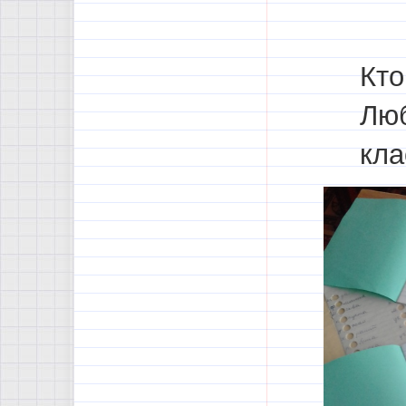
Кто
Люб
кла