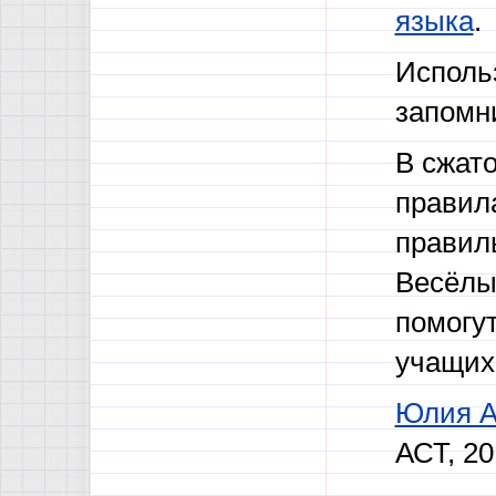
языка
.
Исполь
запомн
В сжат
правила
правиль
Весёлы
помогу
учащих
Юлия Ан
АСТ, 20