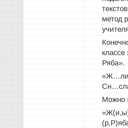
текстов
метод р
учителя
Конечно
классе 
Ряба».
«Ж…ли-
Сн…сла
Можно и
«Ж(и,ы)
(р,Р)яб