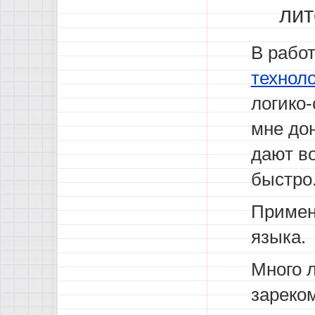
лит
В рабо
технол
логико
мне до
дают в
быстро
Примен
языка.
Много 
зареко