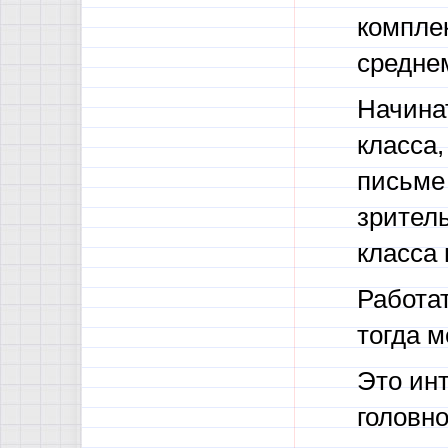
компле
среднем
Начинат
класса,
письме 
зритель
класса 
Работа
тогда м
Это ин
головно