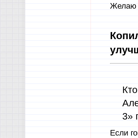
Желаю 
Копи
улуч
Кто
Але
3» 
Если го