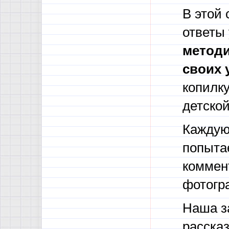
В этой
ответы
методи
своих 
копилк
детско
Каждую
попыта
коммен
фотогр
Наша з
рассказ