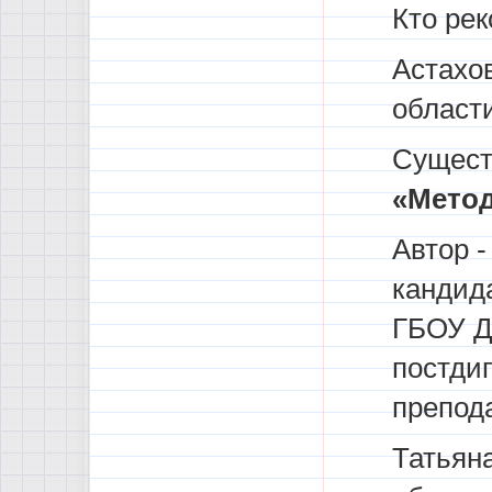
Кто ре
Астахо
област
Сущест
«Метод
Автор -
кандид
ГБОУ Д
постди
препод
Татьян