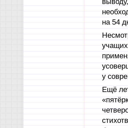
выводу,
необхо
на 54 д
Несмотр
учащих
применя
усовер
у совр
Ещё лет
«пятёрк
четверо
стихотв