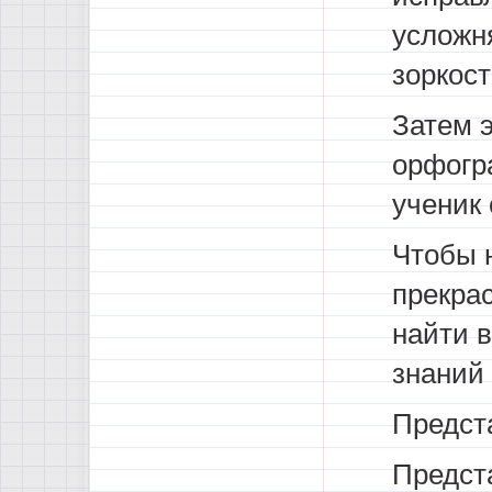
усложн
зоркост
Затем э
орфогр
ученик
Чтобы н
прекра
найти 
знаний 
Предста
Предста