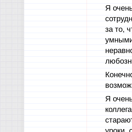
Я очен
сотруд
за то, 
умными
неравн
любозн
Конечн
возмож
Я очен
коллег
стараю
уроки, 