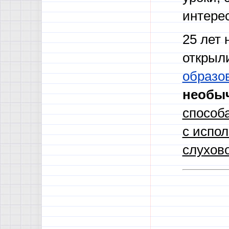
интере
25 лет 
открыл
образо
необы
способа
с испол
слухов