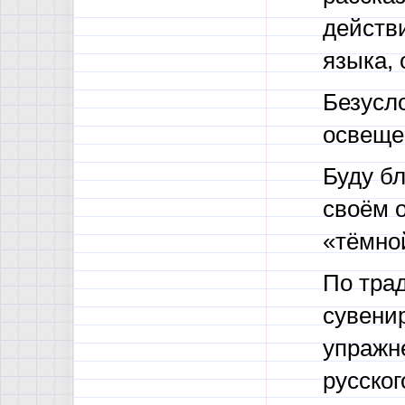
действ
языка, 
Безусл
освещен
Буду бл
своём о
«тёмно
По тра
сувенир
упражн
русског