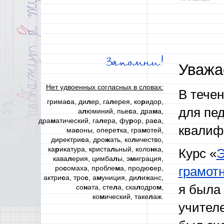
Запомни!
Уважа
Нет удвоенных согласных в словах:
В течен
грима
с
а, ди
л
ер, га
л
ерея, ко
р
идор,
для пе
а
л
юминий, пье
с
а, дра
м
а,
дра
м
атический, га
л
ера, фу
р
ор, ра
с
а,
квалиф
ма
с
оны, опере
т
ка, гра
м
отей,
директри
с
а, дро
ж
ать, ко
л
ичество,
ка
р
икатура, криста
л
ьный, коло
н
ка,
Курс «
Э
кава
л
ерия, цимба
л
ы, э
м
играция,
ро
с
омаха, пробле
м
а, продю
с
ер,
грамот
актри
с
а, тро
с
, а
м
униция, ди
л
ижанс,
я была 
со
н
ата, сте
л
а, ска
л
одро
м
,
ко
м
ический, таке
л
аж.
учителе