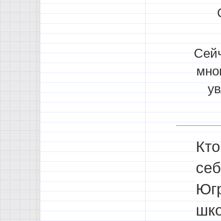
Сейч
мно
ув
Кто
себ
Югр
шко