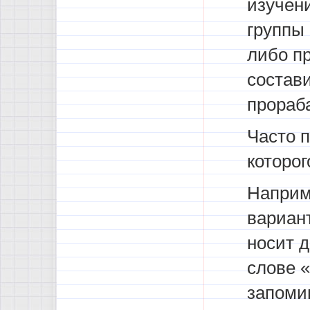
изучен
группы 
либо пр
состави
прораб
Часто 
которо
Наприм
вариант
носит 
слове «
запоми