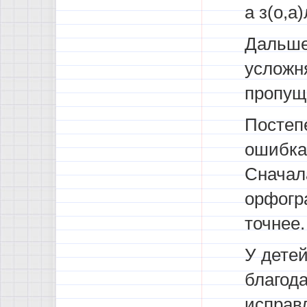
а з(о,а)
Дальше
усложн
пропущ
Постепе
ошибка
Сначал
орфогра
точнее.
У детей
благод
исправ