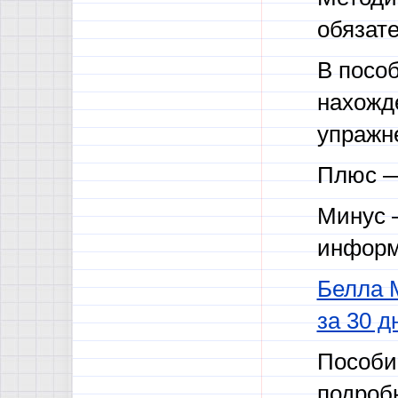
обязат
В пособ
нахожд
упражн
Плюс —
Минус 
информ
Белла 
за 30 д
Пособи
подроб