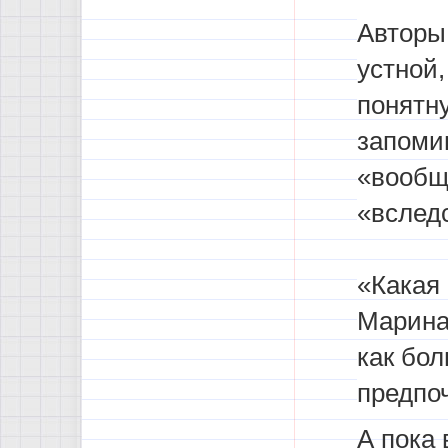
Авторы
устной,
понятн
запоми
«вообще
«вслед
«Какая
Марина
как бол
предпоч
А пока 