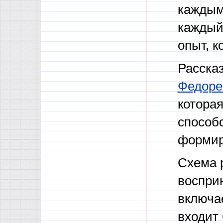
каждым
каждый 
опыт, к
Расска
Федоре
которая
способ
формир
Схема 
воспри
включае
входит 