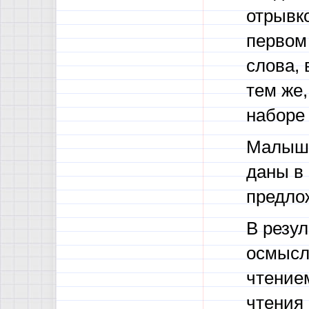
отрывко
первом
слова, 
тем же,
наборе 
Малыша
даны в 
предлож
В резул
осмысл
чтение
чтения 