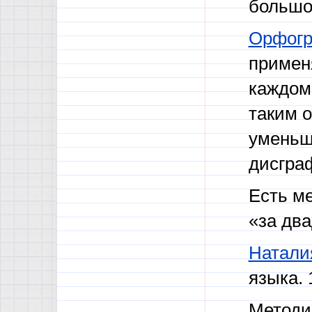
большо
Орфогр
примен
каждом 
таким 
уменьша
дисгра
Есть м
«за два
Натали
языка. 
Методик