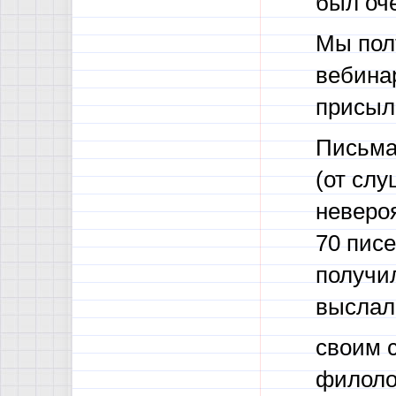
был оч
Мы пол
вебина
присыл
Письма
(от слу
неверо
70 писе
получи
выслал
своим 
филоло