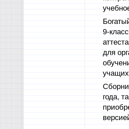
учебное
Богаты
9-класс
аттеста
для орг
обучен
учащих
Сборни
года, т
приобр
версие