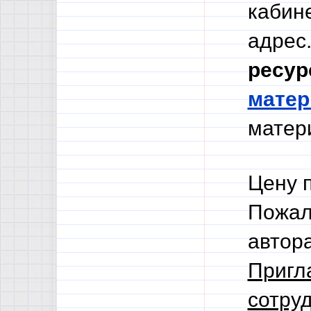
кабине
адрес.
ресур
мате
матери
Цену 
Пожал
автор
Пригл
сотруд