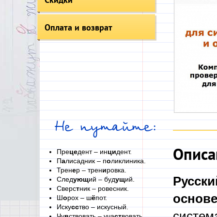
Оплата и возврат
Не путайте:
Описа
Пре
це
дент – ин
ци
дент.
П
а
лисадник – п
о
ликлиника.
Трен
е
р – трен
и
ровка.
Русски
След
ующ
ий – буд
ущ
ий.
Сверс
т
ник – ровесник.
основе
Ш
о
рох – ш
ё
пот.
Иску
сс
тво – искусный.
систем
Чу
в
ствовать – уча
ст
вовать.