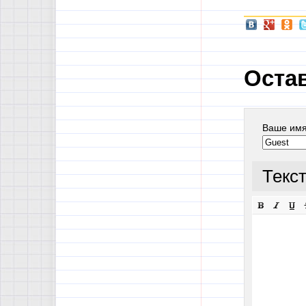
Оста
Ваше им
Текс