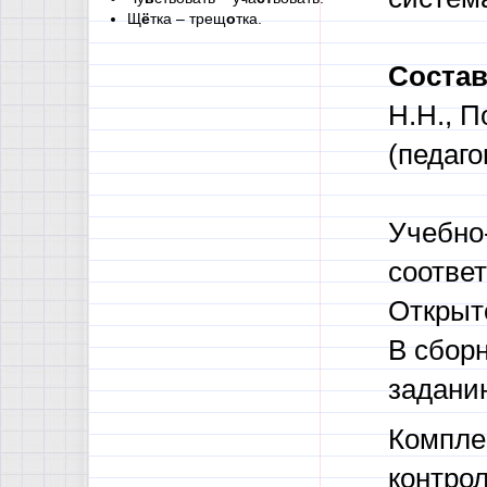
Щ
ё
тка – трещ
о
тка.
Состав
Н.Н., П
(педаг
Учебно
соотве
Открыт
В сбор
заданию
Комплек
контро