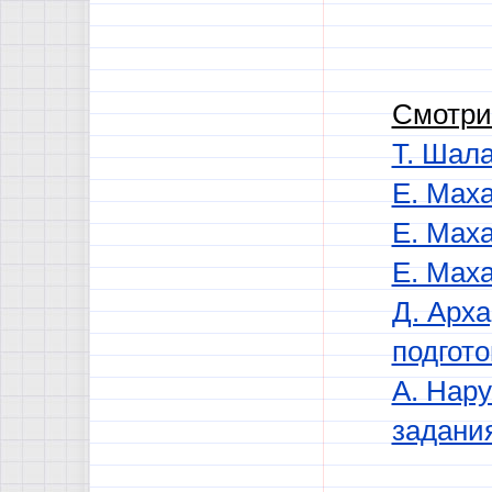
Смотри
Т. Шала
Е. Мах
Е. Мах
Е. Мах
Д. Арха
подгото
А. Нару
задания