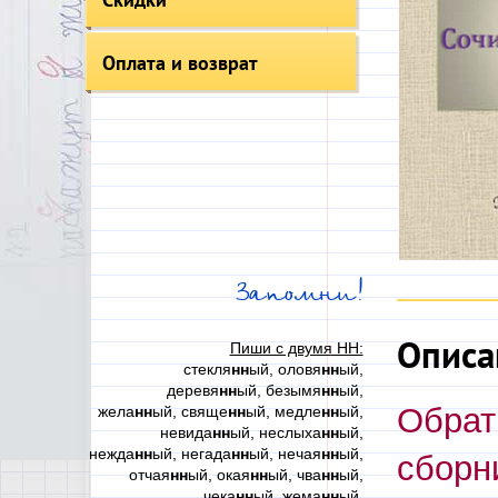
Оплата и возврат
Запомни!
Описа
Пиши с двумя НН:
стекля
нн
ый, оловя
нн
ый,
деревя
нн
ый, безымя
нн
ый,
Обрат
жела
нн
ый, свяще
нн
ый, медле
нн
ый,
невида
нн
ый, неслыха
нн
ый,
нежда
нн
ый, негада
нн
ый, нечая
нн
ый,
сборни
отчая
нн
ый, окая
нн
ый, чва
нн
ый,
чека
нн
ый, жема
нн
ый,