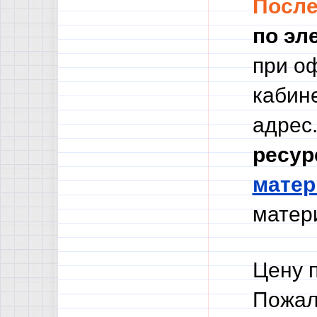
Посл
по эл
при о
кабине
адрес.
ресур
мате
матери
Цену 
Пожал