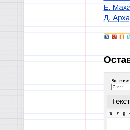
Е. Мах
Д. Арха
Оста
Ваше им
Текс