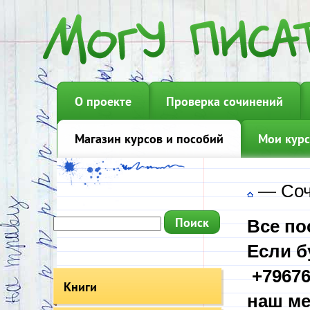
О проекте
Проверка сочинений
Магазин курсов и пособий
Мои курс
—
Соч
Все по
Если б
+79676
Книги
наш ме