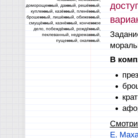
досту
домороще
нн
ый, да
нн
ый, решё
нн
ый,
купле
нн
ый, казё
нн
ый, пленё
нн
ый,
вариа
броше
нн
ый, лишё
нн
ый, обиже
нн
ый,
смущё
нн
ый, казнё
нн
ый, конче
нн
ое
дело, побеждё
нн
ый, рождё
нн
ый,
Задани
пеклеванный, недрема
нн
ый,
пуще
нн
ый, окая
нн
ый.
мораль
В комп
пре
бро
крат
афо
Смотри
Е. Мах