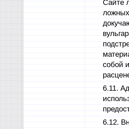
Сайте 
ложных
докуча
вульга
подстр
матери
собой 
расцене
6.11. А
исполь
предос
6.12. В