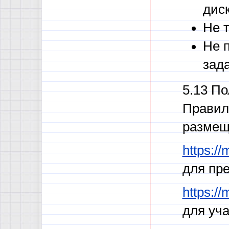
дис
Не 
Не 
зад
5.13 П
Правил
размещ
https:/
для пр
https:/
для уч