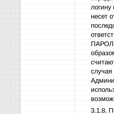
логину
несет о
последс
ответс
ПАРОЛЯ
образо
считаю
случая
Админи
использ
возмож
3.1.8. 