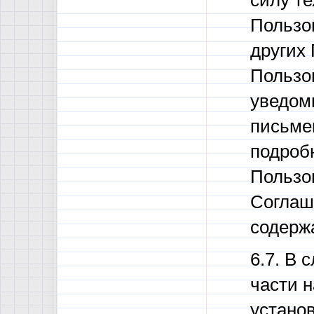
силу те
Пользо
других
Пользо
уведом
письме
подроб
Пользо
Соглаш
содерж
6.7. В 
части н
устано