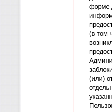
форме 
информ
предос
(в том 
возникл
предос
Админи
заблок
(или) о
отдель
указан
Пользо