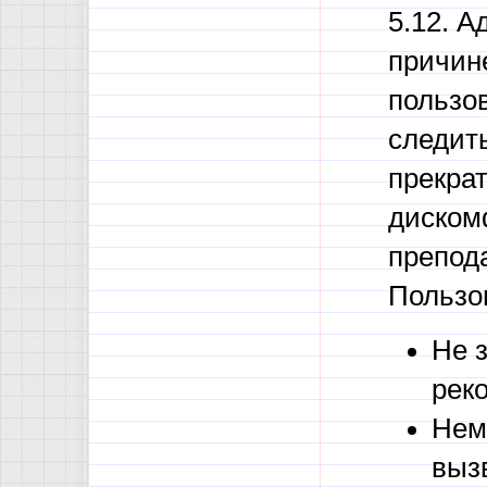
5.12. А
причин
пользо
следить
прекра
диском
препода
Пользо
Не 
рек
Нем
выз