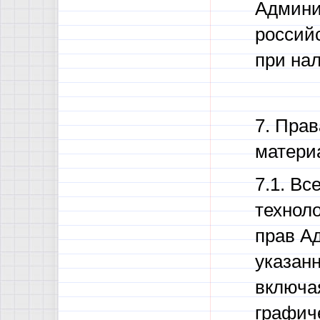
Админи
россий
при на
7. Пра
матери
7.1. В
технол
прав А
указанн
включая
графич