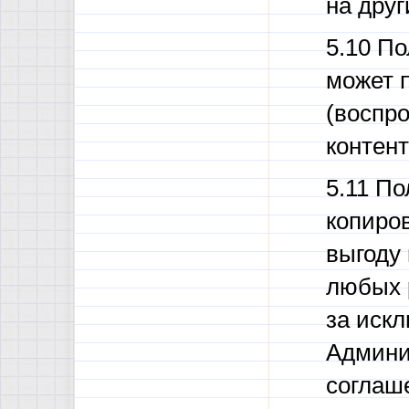
на друг
5.10 По
может 
(воспр
контент
5.11 По
копиро
выгоду 
любых 
за искл
Админи
соглаш