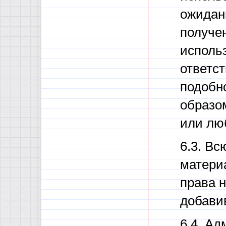
ожидан
получе
использ
ответс
подобн
образо
или лю
6.3. Вс
матери
права н
добавив
6.4. Ад