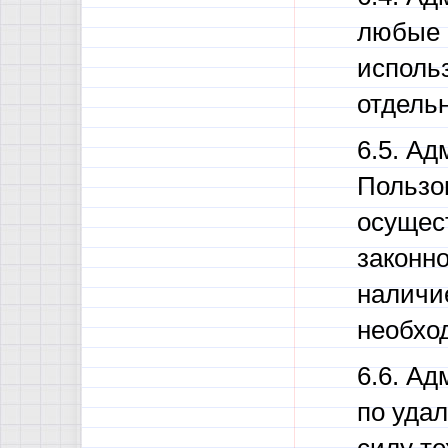
любые 
исполь
отдель
6.5. А
Пользо
осущес
законно
наличи
необхо
6.6. А
по уда