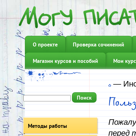
О проекте
Проверка сочинений
Магазин курсов и пособий
Мои курс
—
Инс
Поль
Пожалу
Методы работы
перед 