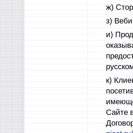
ж) Сто
з) Веби
и) Про
оказыв
предос
русском
к) Кли
посети
имеюще
Сайте в
Догово