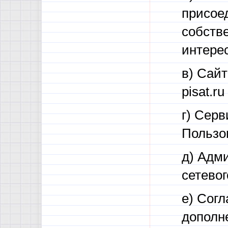
присое
собств
интере
в) Сай
pisat.r
г) Сер
Пользо
д) Адм
сетевог
е) Сог
дополн