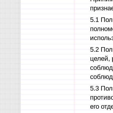
призна
5.1 По
полном
исполь
5.2 По
целей,
соблюде
соблюд
5.3 Пол
против
его от