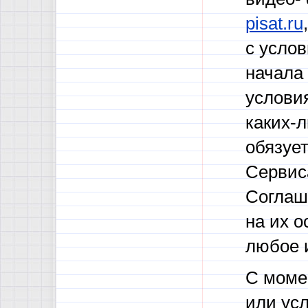
pisat.ru
с усло
начала
услови
каких-л
обязуе
Сервис
Соглаш
на их о
любое 
С моме
или ус