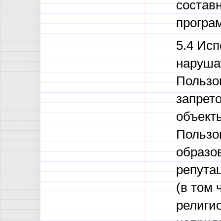
состав
програ
5.4 Ис
наруша
Пользо
запрето
объект
Пользо
образо
репута
(в том 
религи