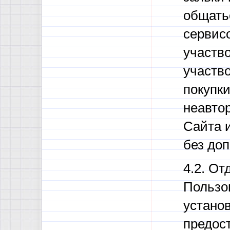
общатьс
сервисо
участво
участв
покупк
неавто
Сайта 
без до
4.2. О
Пользов
устано
предос