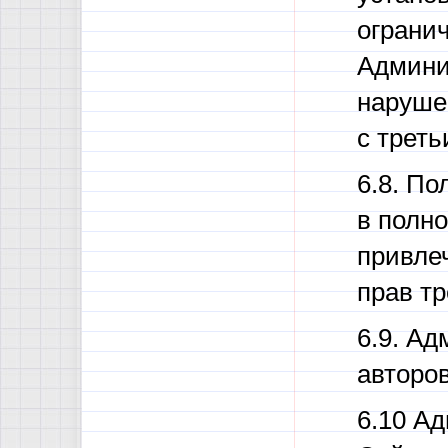
ограни
Админи
наруше
с треть
6.8. П
в полн
привлеч
прав т
6.9. А
авторо
6.10 Ад