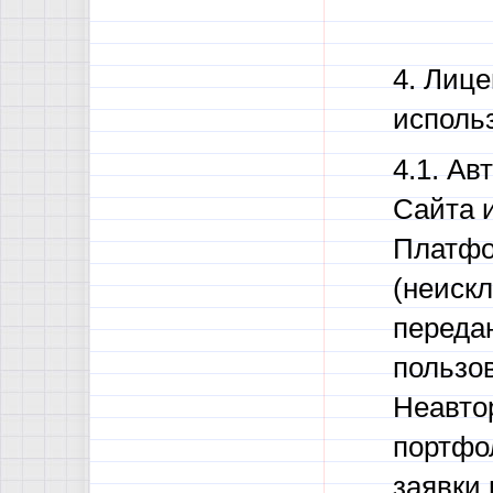
4. Лиц
исполь
4.1. А
Сайта 
Платфо
(неиск
переда
пользо
Неавто
портфо
заявки 