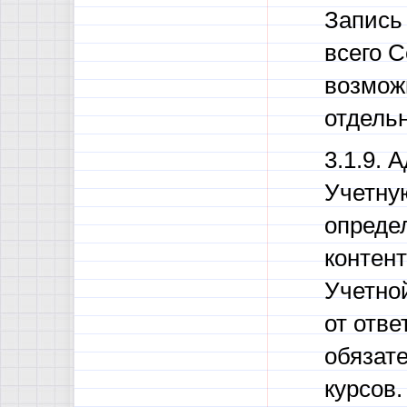
Запись
всего С
возмож
отдельн
3.1.9. 
Учетну
опреде
контен
Учетно
от отв
обязате
курсов.