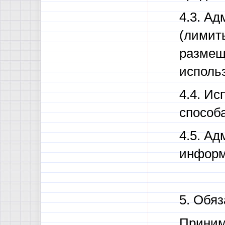
4.3. А
(лимит
размещ
исполь
4.4. И
способ
4.5. А
информ
5. Обя
Приним