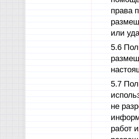
права 
размещ
или уда
5.6 Пол
размещ
настоя
5.7 По
исполь
не раз
информ
работ и