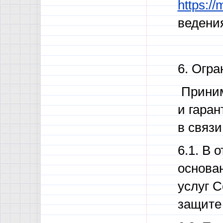
https:/
ведения
6. Огр
Приним
и гаран
в связ
6.1. В
основа
услуг 
защите