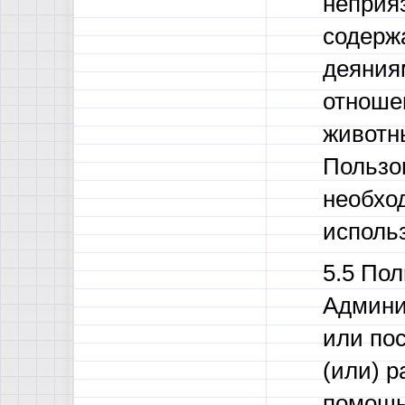
неприяз
содерж
деяния
отноше
животн
Пользов
необхо
исполь
5.5 Пол
Админи
или по
(или) 
помощь