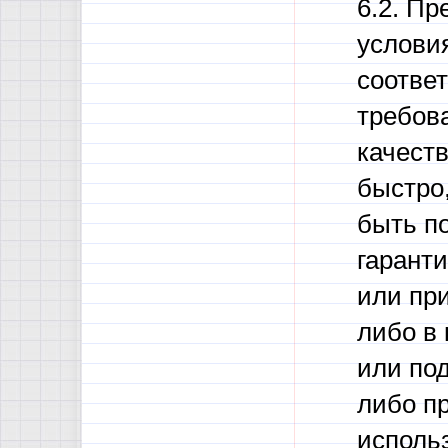
6.2. Пр
условия
соотве
требов
качеств
быстро,
быть п
гарант
или пр
либо в 
или под
либо пр
использ