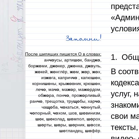
предст
«Админ
услови
Запомни!
После шипящих пишется О в словах:
1. Общ
ан
чо
усы, арти
шо
к, банд
жо
,
бор
жо
ми, д
жо
кер, д
жо
нка, д
жо
уль,
В соотв
жо
кей,
жо
нглёр,
жо
м,
жо
р,
жо
х,
из
жо
га, каприч
чо
, капю
шо
н,
кодекс
корни
шо
ны, кры
жо
вник, крю
шо
н,
ле
чо
, ма
чо
, ма
жо
р, ма
жо
рдом,
услуг, 
об
жо
ра, пон
чо
, про
жо
рливый,
ран
чо
, трещотка, тру
що
бы, хар
чо
,
знаком
ча
що
ба,
чо
каться,
чо
кнутый,
чо
порный,
чо
хом, шов,
шо
винизм,
свои ма
шо
к,
шо
колад,
шо
мпол,
шо
рох,
шо
рты,
шо
ры,
шо
рник,
шо
ссе,
тексты,
шо
тландец,
шо
фёр.
видео-