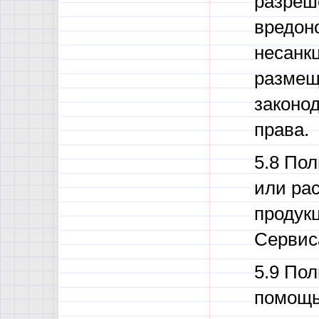
разреш
вредон
несанк
размещ
законо
права.
5.8 По
или ра
продук
Сервис
5.9 Пол
помощь