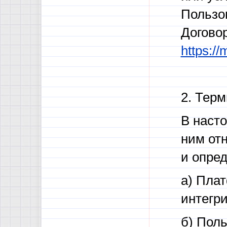
Пользо
Догово
https:/
2. Тер
В наст
ним от
и опре
а) Пла
интегр
б) Пол