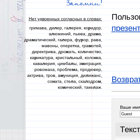
Запомни!
Пользо
Нет удвоенных согласных в словах:
презен
грима
с
а, ди
л
ер, га
л
ерея, ко
р
идор,
а
л
юминий, пье
с
а, дра
м
а,
дра
м
атический, га
л
ера, фу
р
ор, ра
с
а,
ма
с
оны, опере
т
ка, гра
м
отей,
директри
с
а, дро
ж
ать, ко
л
ичество,
ка
р
икатура, криста
л
ьный, коло
н
ка,
кава
л
ерия, цимба
л
ы, э
м
играция,
ро
с
омаха, пробле
м
а, продю
с
ер,
актри
с
а, тро
с
, а
м
униция, ди
л
ижанс,
Возврат
со
н
ата, сте
л
а, ска
л
одро
м
,
ко
м
ический, таке
л
аж.
Ваше им
Текс