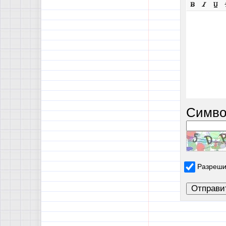
Симво
Разреши