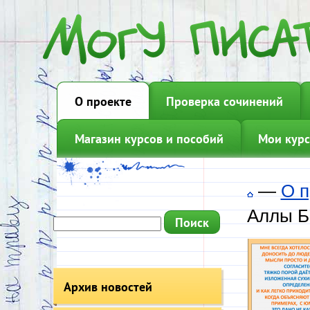
О проекте
Проверка сочинений
Магазин курсов и пособий
Мои курс
—
О п
Аллы Б
Архив новостей