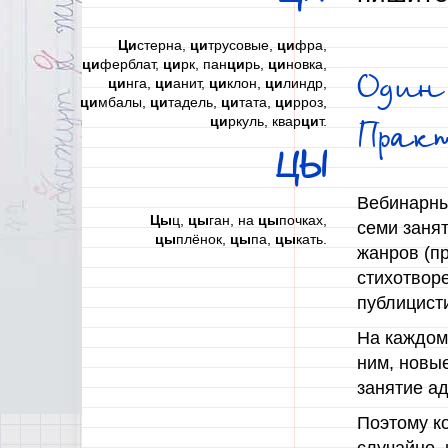
Ци
стерна,
ци
трусовые,
ци
фра,
ци
ферблат,
ци
рк, пан
ци
рь,
ци
новка,
Один
ци
нга,
ци
анит,
ци
клон,
ци
линдр,
ци
мбалы,
ци
тадель,
ци
тата,
ци
рроз,
ци
ркуль, квар
ци
т.
Прак
ЦЫ
Вебинарный
Цы
ц,
цы
ган, на
цы
почках,
семи заня
цы
плёнок,
цы
па,
цы
кать.
жанров (пр
стихотворе
публицисти
На каждом 
ним, новые
занятие а
Поэтому к