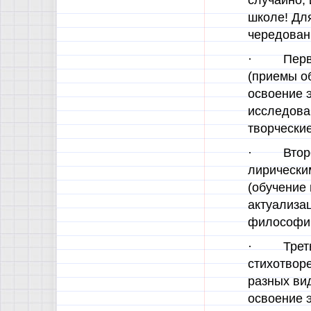
случайно, 
школе! Дл
чередован
· Первое
(приемы о
освоение 
исследова
творческие
· Второе
лирически
(обучение
актуализац
философии
· Третье
стихотвор
разных вид
освоение э