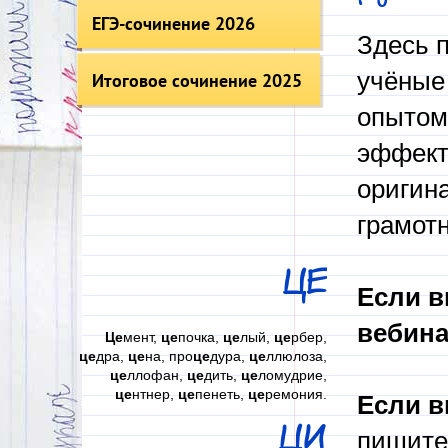
ЕГЭ-сочинение 2026
Здесь п
учёные 
Итоговое сочинение 2025
опытом
эффект
оригин
грамот
ЦЕ
Если в
вебина
Це
мент,
це
почка,
це
лый,
це
рбер,
це
дра,
це
на, про
це
дура,
це
ллюлоза,
це
ллофан,
це
дить,
це
ломудрие,
це
нтнер,
це
пенеть,
це
ремония.
Если в
ЦИ
пишите