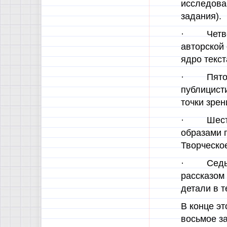
исследова
задания).
· Четвер
авторской
ядро текст
· Пятое 
публицист
точки зрен
· Шесто
образами 
Творческо
· Седьмо
рассказом 
детали в т
В конце эт
восьмое за