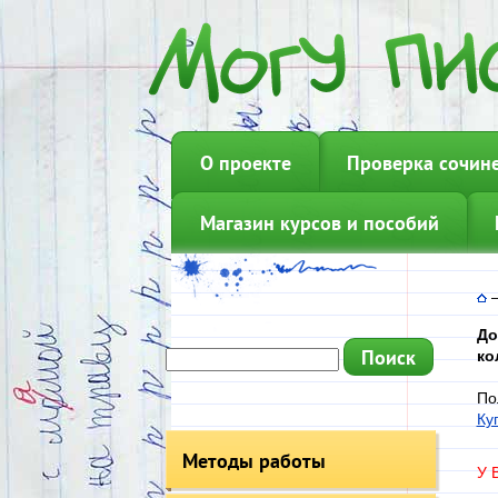
О проекте
Проверка сочин
Магазин курсов и пособий
До
ко
По
Ку
Методы работы
У 