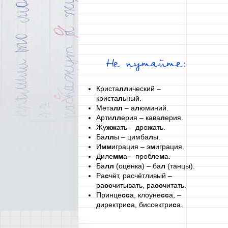
Не путайте:
Криста
лл
ический –
криста
л
ьный.
Мета
лл
– а
л
юминий.
Арти
лл
ерия – кава
л
ерия.
Жу
жж
ать – дро
ж
ать.
Ба
лл
ы – цимба
л
ы.
И
мм
играция – э
м
играция.
Диле
мм
а – пробле
м
а.
Ба
лл
(оценка) – ба
л
(танцы).
Ра
с
чёт, расчётливый –
ра
сс
читывать, ра
сс
читать.
Принце
сс
а, клоуне
сс
а, –
директри
с
а, биссектри
с
а.