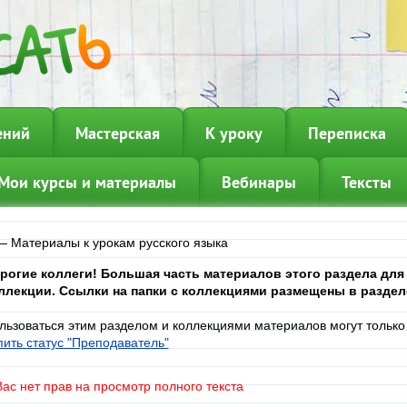
ений
Мастерская
К уроку
Переписка
Мои курсы и материалы
Вебинары
Тексты
—
Материалы к урокам русского языка
рогие коллеги! Большая часть материалов этого раздела для
ллекции. Ссылки на папки с коллекциями размещены в разде
льзоваться этим разделом и коллекциями материалов могут только
пить статус "Преподаватель"
Вас нет прав на просмотр полного текста