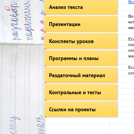
Во
Анализ текста
Во
ко
Презентации
им
Ес
Конспекты уроков
пл
оп
ма
Программы и планы
Ес
со
Раздаточный материал
Контрольные и тесты
Ссылки на проекты