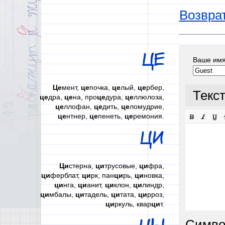
Возврат
ЦЕ
Ваше им
Це
мент,
це
почка,
це
лый,
це
рбер,
Текс
це
дра,
це
на, про
це
дура,
це
ллюлоза,
це
ллофан,
це
дить,
це
ломудрие,
це
нтнер,
це
пенеть,
це
ремония.
ЦИ
Ци
стерна,
ци
трусовые,
ци
фра,
ци
ферблат,
ци
рк, пан
ци
рь,
ци
новка,
ци
нга,
ци
анит,
ци
клон,
ци
линдр,
ци
мбалы,
ци
тадель,
ци
тата,
ци
рроз,
ци
ркуль, квар
ци
т.
Симво