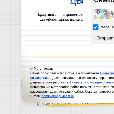
ЦЫ
Цы
ц,
цы
ган, на
цы
почках,
цы
плёнок,
цы
па,
цы
кать.
Разреши
© Могу писать
Начав пользоваться сайтом, вы принимаете
Пользов
соглашение
и даёте согласие на обработку персонал
данных в соответствии с
Политикой конфиденциальн
Копирование материалов сайта возможно только с п
разрешения администрации сайта. Ссылки приветств
E-mail:
admin@mogu-pisat.ru