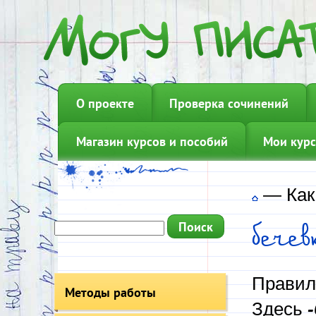
О проекте
Проверка сочинений
Магазин курсов и пособий
Мои курс
—
Как
бече
Прави
Методы работы
Здесь