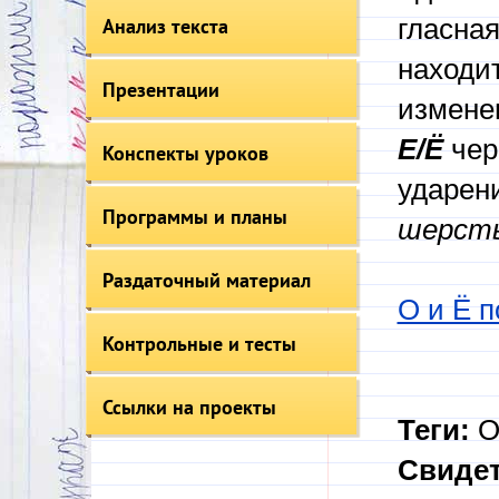
Анализ текста
гласна
находи
Презентации
измене
Е/Ё
чер
Конспекты уроков
ударен
Программы и планы
шерсть
Раздаточный материал
О и Ё 
Контрольные и тесты
Ссылки на проекты
Теги:
О
Свидет