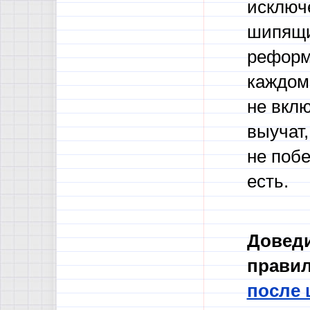
исключ
шипящи
реформ
каждом
не вклю
выучат,
не побе
есть.
Доведи
правил
после