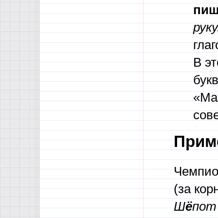
пиш
руку
гла
В э
бук
«Ма
сов
Прим
Чемпио
(за кор
Ш
ё
пот