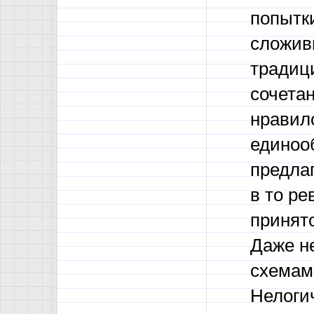
попытк
сложив
традиц
сочетан
нравило
единоо
предлаг
в то р
принят
Даже не
схемам
Нелогич