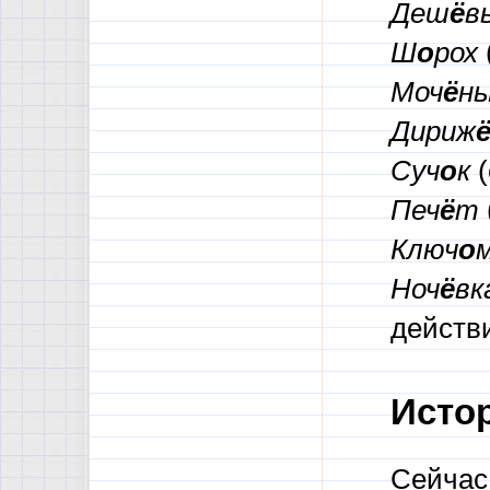
Деш
ё
в
Ш
о
рох
Моч
ё
н
Дириж
Суч
о
к
(
Печ
ё
т
Ключ
о
Ноч
ё
вк
действ
Исто
Сейчас