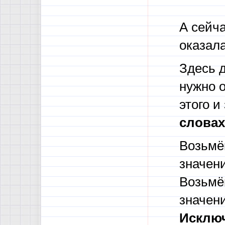
А сейча
оказал
Здесь д
нужно о
этого и
словах
Возьмём
значени
Возьмём
значени
Исклю