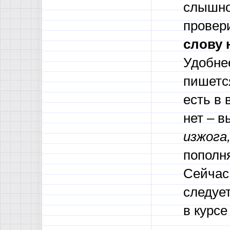
слышно
провер
слову 
Удобне
пишетс
есть в 
нет – в
изжога,
пополн
Сейчас 
следуе
в курс