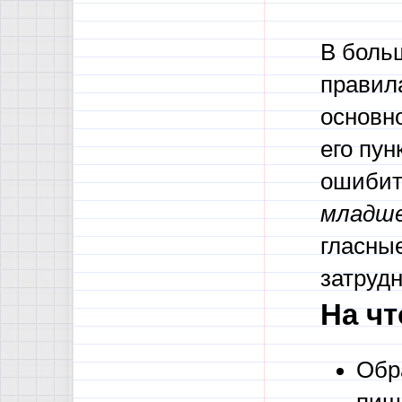
В боль
правил
основно
его пун
ошибит
младше
гласные
затруд
На чт
Обр