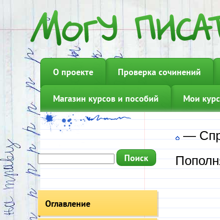
О проекте
Проверка сочинений
Магазин курсов и пособий
Мои курс
—
Сп
Пополн
Оглавление