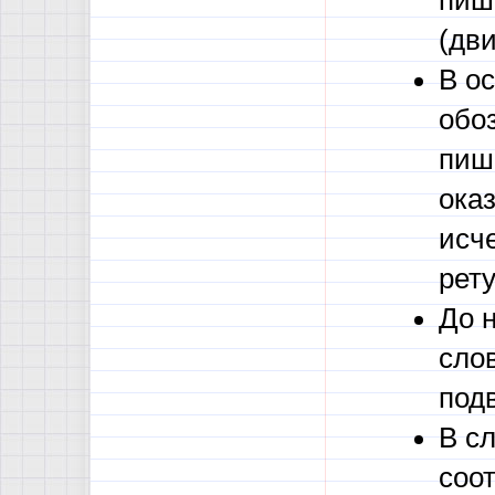
пише
(дви
В о
обо
пише
ока
исч
рет
До 
сло
под
В с
соо