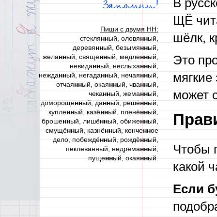
В русс
Запомни!
ЩЁ чита
Пиши с двумя НН:
шёлк, к
стекля
нн
ый, оловя
нн
ый,
деревя
нн
ый, безымя
нн
ый,
жела
нн
ый, свяще
нн
ый, медле
нн
ый,
Это про
невида
нн
ый, неслыха
нн
ый,
мягкие 
нежда
нн
ый, негада
нн
ый, нечая
нн
ый,
отчая
нн
ый, окая
нн
ый, чва
нн
ый,
может с
чека
нн
ый, жема
нн
ый,
домороще
нн
ый, да
нн
ый, решё
нн
ый,
купле
нн
ый, казё
нн
ый, пленё
нн
ый,
Прав
броше
нн
ый, лишё
нн
ый, обиже
нн
ый,
смущё
нн
ый, казнё
нн
ый, конче
нн
ое
дело, побеждё
нн
ый, рождё
нн
ый,
Чтобы 
пеклеванный, недрема
нн
ый,
пуще
нн
ый, окая
нн
ый.
какой ч
Если б
подобра