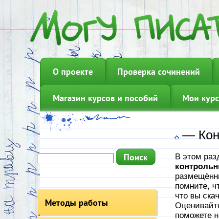
О проекте
Проверка сочинений
Магазин курсов и пособий
Мои курс
—
Кон
В этом раз
контрольн
размещённы
помните, ч
что вы ска
Методы работы
Оценивайте
поможете н