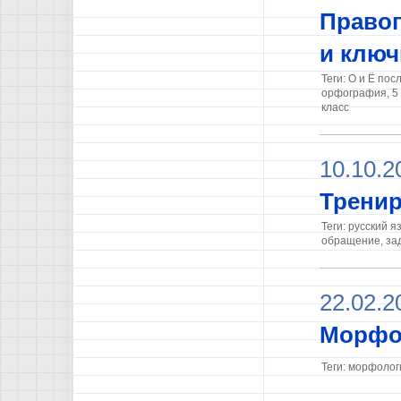
Правоп
и ключ
Теги: О и Ё по
орфография, 5 к
класс
10.10.2
Тренир
Теги: русский яз
обращение, за
22.02.2
Морфо
Теги: морфолог