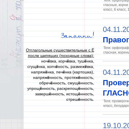
Теги: орфограф
гласные, корни
класс, 6 класс, 
04.11.2
Запомни!
Правоп
Теги: орфограф
Отглагольные существительные с Ё
гласная, корень
после шипящих (походные слова):
ноч
ё
вка, корч
ё
вка, туш
ё
нка,
сгущ
ё
нка, копч
ё
ность, размеж
ё
вка,
04.11.2
напряж
ё
нка, печ
ё
нка (картошка),
напряж
ё
нность, протяж
ё
нность,
Прове
обреч
ё
нность, смущ
ё
нность,
упрощ
ё
нность, раскрепощ
ё
нность,
ГЛАСН
заверш
ё
нность, истощ
ё
нность,
отреш
ё
нность.
Теги: проверочн
класс, безудар
19.10.2