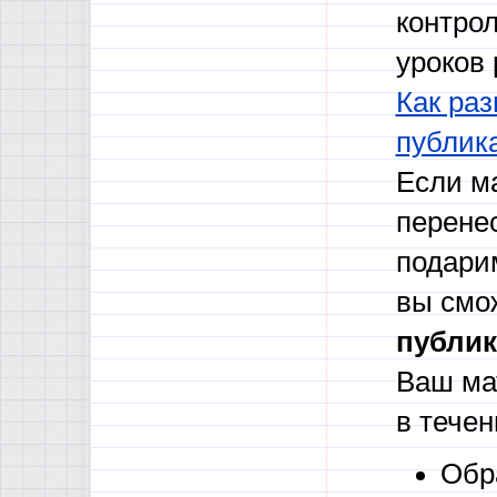
контро
уроков 
Как раз
публик
Если м
перене
подари
вы смо
публик
Ваш ма
в течен
Обр