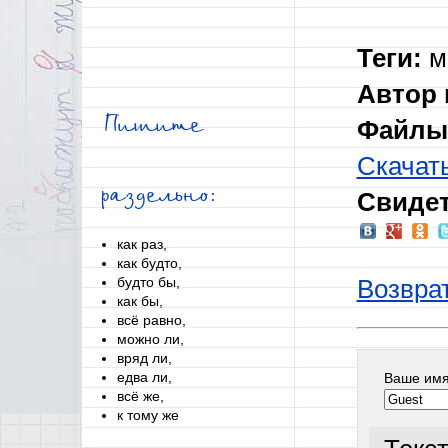
Теги:
м
Автор 
Пишите
Файлы 
Скачат
раздельно:
Свидет
как раз,
как будто,
будто бы,
Возврат
как бы,
всё равно,
можно ли,
вряд ли,
едва ли,
Ваше им
всё же,
к тому же