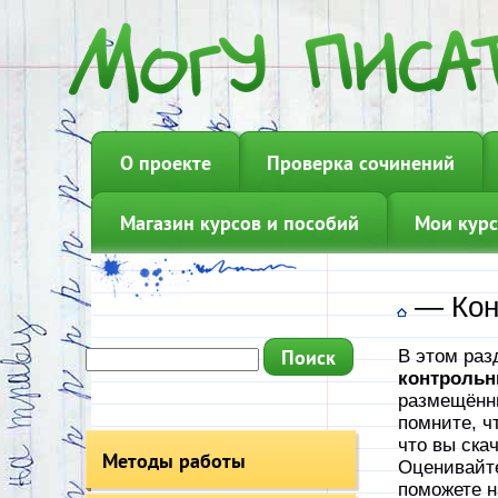
О проекте
Проверка сочинений
Магазин курсов и пособий
Мои курс
—
Кон
В этом раз
контрольн
размещённы
помните, ч
что вы ска
Методы работы
Оценивайте
поможете н