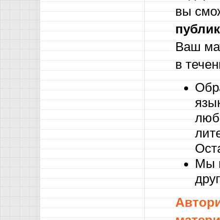
вы смо
публик
Ваш ма
в течен
Обр
язы
люб
лите
Ост
Мы 
друг
Автори