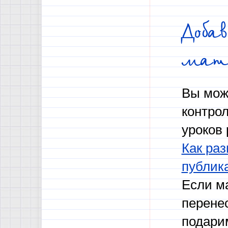
Доба
мат
Вы мож
контро
уроков 
Как раз
публик
Если м
перене
подари