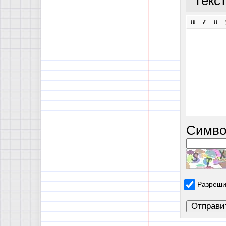
Текс
Симво
Разреши