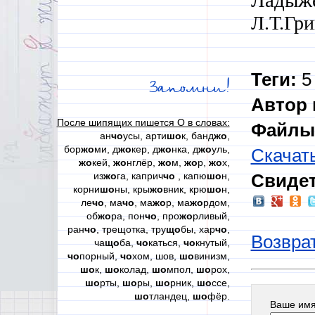
Ладыже
Л.Т.Гри
Теги:
5 
Запомни!
Автор 
После шипящих пишется О в словах:
Файлы 
ан
чо
усы, арти
шо
к, банд
жо
,
бор
жо
ми, д
жо
кер, д
жо
нка, д
жо
уль,
Скачат
жо
кей,
жо
нглёр,
жо
м,
жо
р,
жо
х,
из
жо
га, каприч
чо
, капю
шо
н,
Свидет
корни
шо
ны, кры
жо
вник, крю
шо
н,
ле
чо
, ма
чо
, ма
жо
р, ма
жо
рдом,
об
жо
ра, пон
чо
, про
жо
рливый,
ран
чо
, трещотка, тру
що
бы, хар
чо
,
Возврат
ча
що
ба,
чо
каться,
чо
кнутый,
чо
порный,
чо
хом, шов,
шо
винизм,
шо
к,
шо
колад,
шо
мпол,
шо
рох,
шо
рты,
шо
ры,
шо
рник,
шо
ссе,
шо
тландец,
шо
фёр.
Ваше им