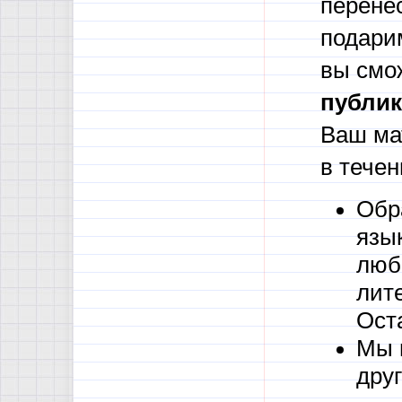
перене
подари
вы смо
публик
Ваш ма
в течен
Обр
язы
люб
лите
Ост
Мы 
друг