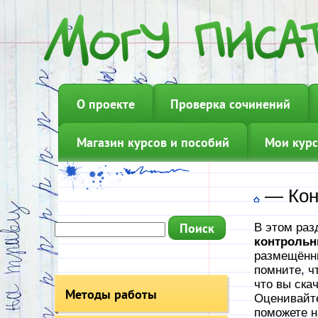
О проекте
Проверка сочинений
Магазин курсов и пособий
Мои курс
—
Кон
В этом раз
контрольн
размещённы
помните, ч
что вы ска
Методы работы
Оценивайте
поможете н