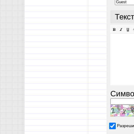
Текс
Симво
Разреши