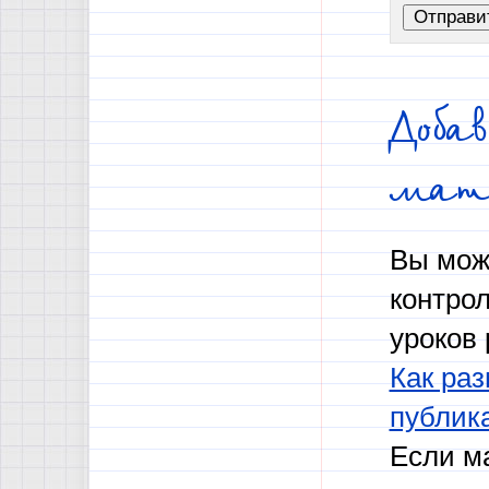
Доба
мат
Вы мож
контро
уроков 
Как раз
публик
Если м