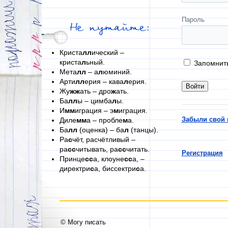
Пароль
Не путайте:
Криста
лл
ический –
криста
л
ьный.
Запомнит
Мета
лл
– а
л
юминий.
Арти
лл
ерия – кава
л
ерия.
Жу
жж
ать – дро
ж
ать.
Ба
лл
ы – цимба
л
ы.
И
мм
играция – э
м
играция.
Забыли свой 
Диле
мм
а – пробле
м
а.
Ба
лл
(оценка) – ба
л
(танцы).
Ра
с
чёт, расчётливый –
ра
сс
читывать, ра
сс
читать.
Регистрация
Принце
сс
а, клоуне
сс
а, –
директри
с
а, биссектри
с
а.
© Могу писать