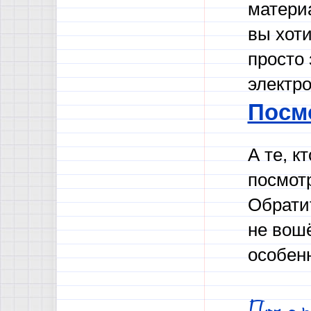
материа
вы хот
просто 
электр
Посм
А те, к
посмотр
Обрати
не вошё
особен