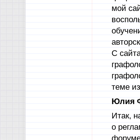
мой са
воспол
обучен
авторск
С сайт
графол
графол
теме из
Юлия 
Итак, н
о регл
форуме