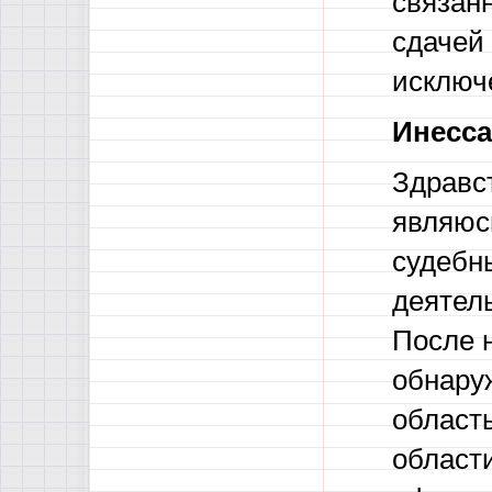
связанн
сдачей 
исключе
Инесса
Здравст
являюс
судебн
деятель
После н
обнаруж
область
област