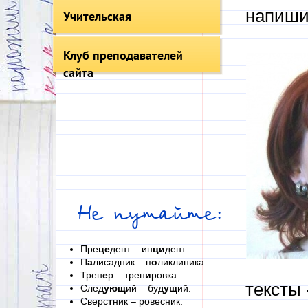
напиши
Учительская
Клуб преподавателей
сайта
Не путайте:
Пре
це
дент – ин
ци
дент.
П
а
лисадник – п
о
ликлиника.
Трен
е
р – трен
и
ровка.
тексты
След
ующ
ий – буд
ущ
ий.
Сверс
т
ник – ровесник.