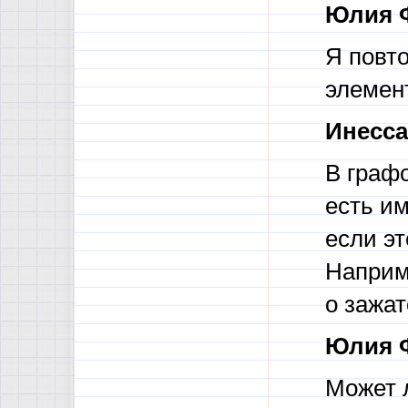
Юлия 
Я повт
элемент
Инесса
В граф
есть и
если эт
Наприме
о зажат
Юлия 
Может л