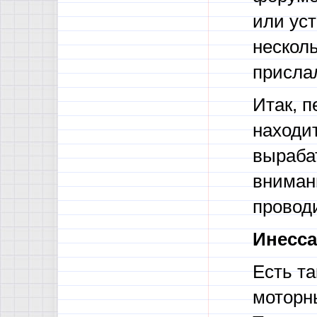
или уст
несколь
присла
Итак, п
находит
выраба
вниман
проводи
Инесса
Есть та
моторны