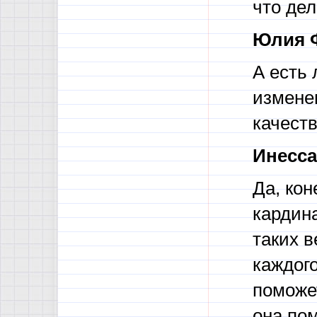
что дел
Юлия 
А есть
измене
качест
Инесса
Да, кон
кардина
таких в
каждого
поможе
она пом