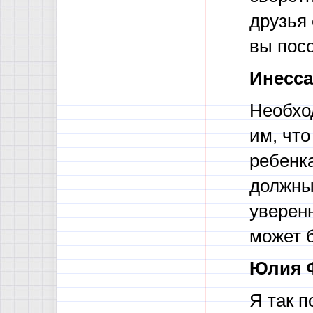
друзья 
вы пос
Инесса
Необхо
им, что
ребенк
должны
уверенн
может б
Юлия 
Я так 