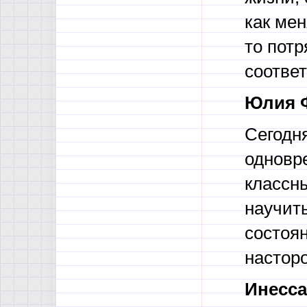
как мен
то потр
соответ
Юлия 
Сегодня
одновр
классн
научить
состоян
настор
Инесса