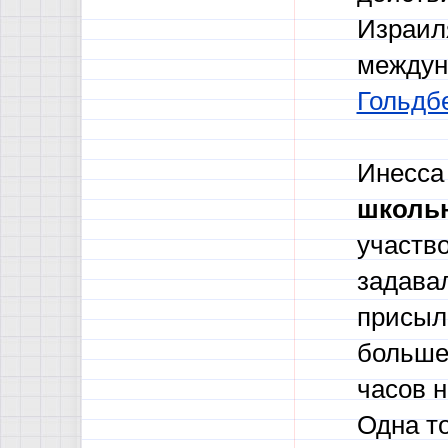
Израиля
междун
Гольдб
Инесса
школь
участв
задава
присыл
больше 
часов н
Одна то