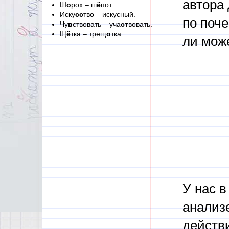
автора 
Ш
о
рох – ш
ё
пот.
Иску
сс
тво – искусный.
по поче
Чу
в
ствовать – уча
ст
вовать.
Щ
ё
тка – трещ
о
тка.
ли може
У нас в
анализ
действ