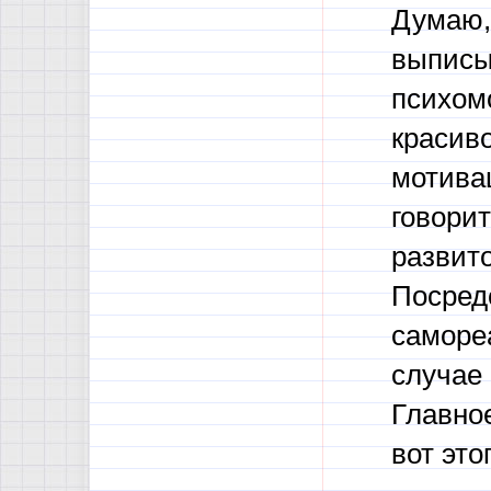
Думаю, 
выписы
психомо
красиво
мотива
говорит
развит
Посред
саморе
случае 
Главно
вот это