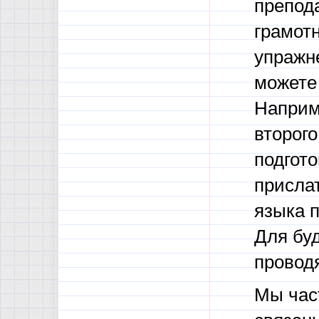
препода
грамот
упражн
можете
Наприм
второго
подгот
прислат
языка п
Для бу
проводя
Мы част