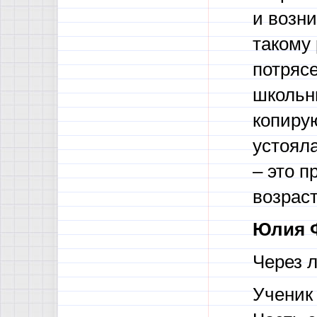
и возни
такому 
потрясе
школьн
копирую
устоял
– это п
возраст
Юлия 
Через 
Ученик 