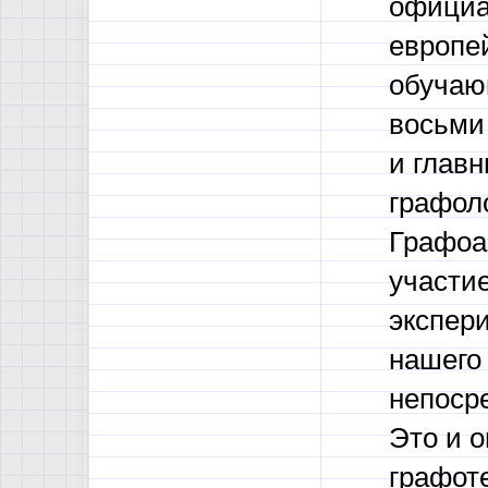
официа
европе
обучаю
восьми 
и глав
графол
Графоа
участи
экспер
нашего 
непоср
Это и о
графоте