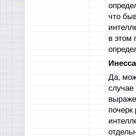
опреде
что быв
интелле
в этом 
опреде
Инесса
Да, мож
случае 
выраже
почерк 
интелл
отдель