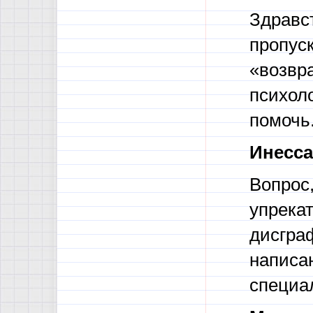
Здравс
пропуск
«возвра
психол
помочь
Инесса
Вопрос,
упрекат
дисгра
написан
специа