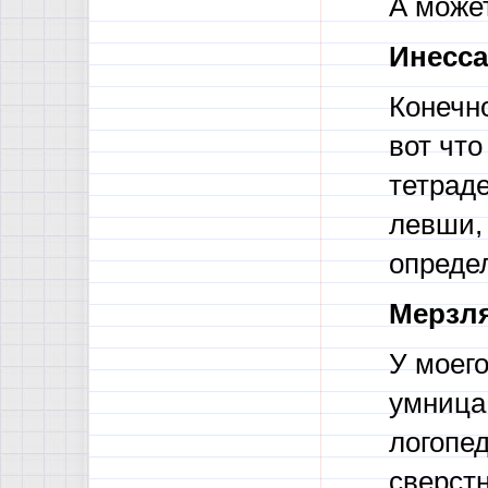
А може
Инесса
Конечно
вот что
тетраде
левши, 
определ
Мерзля
У моего
умница!
логопе
сверстн