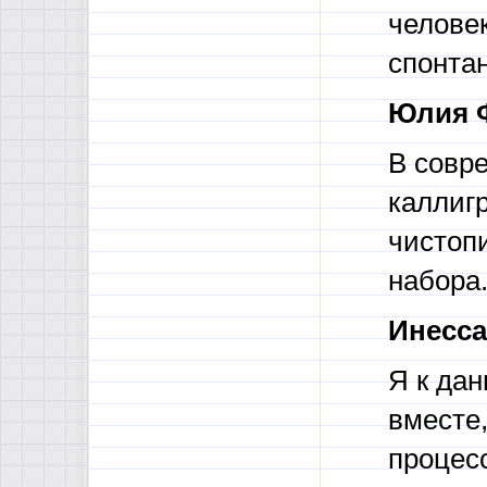
челове
спонтан
Юлия 
В совр
каллиг
чистопи
набора
Инесса
Я к дан
вместе,
процес