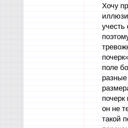
Хочу пр
иллюзи
учесть 
поэтом
тревож
почерк»
поле бо
разные 
размера
почерк 
он не т
такой 