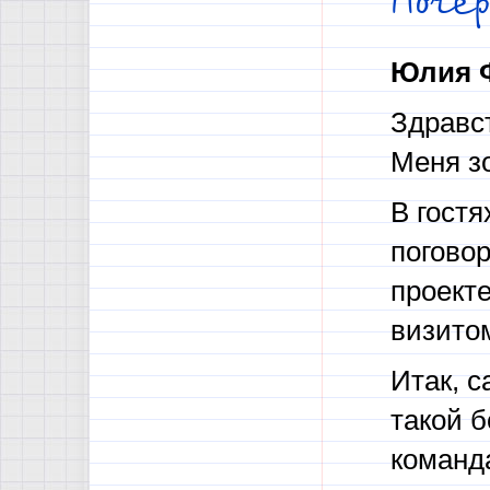
Поче
Юлия 
Здравст
Меня з
В гостя
поговор
проекте
визито
Итак, с
такой б
команда