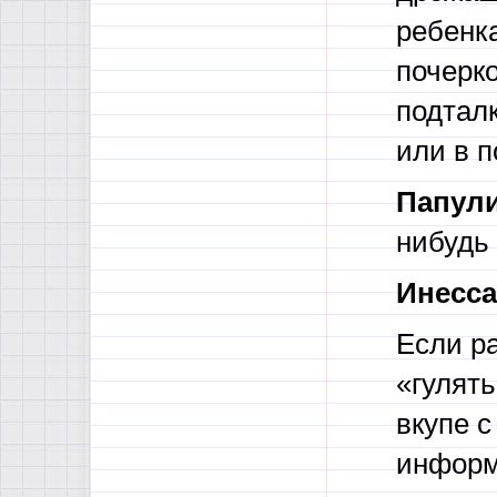
ребенк
почерко
подталк
или в п
Папули
нибудь
Инесса
Если ра
«гулять
вкупе с
информ