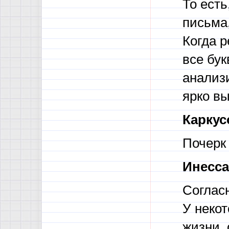
То есть
письма,
Когда р
все бук
анализи
ярко в
Каркус
Почерк 
Инесса
Соглас
У неко
жизни, 