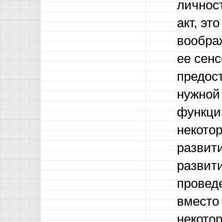
личнос
акт, эт
воображ
ее сенс
предос
нужной 
функцию
некото
развити
развит
провед
вместо 
некотор