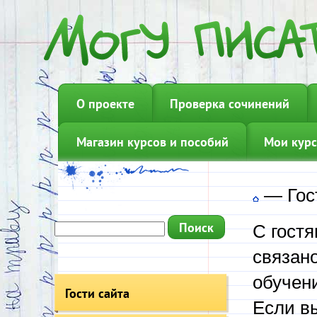
О проекте
Проверка сочинений
Магазин курсов и пособий
Мои курс
—
Гос
С гост
связано
обучен
Гости сайта
Если вы