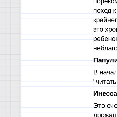
пореко
поход к
крайнег
это хро
ребенок
неблаго
Папули
В нача
"читать
Инесса
Это оч
дрожащи