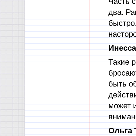
Часть с
два. Ра
быстро.
настор
Инесса
Такие р
бросают
быть о
действи
может 
внимани
Ольга 