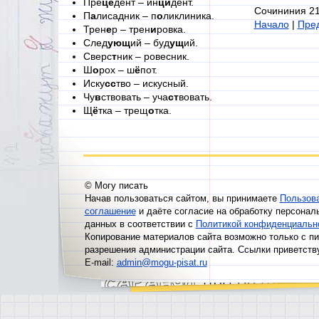
Пре
це
дент – ин
ци
дент.
Сочининия 21
П
а
лисадник – п
о
ликлиника.
Начало
|
Пред
Трен
е
р – трен
и
ровка.
След
ующ
ий – буд
ущ
ий.
Сверс
т
ник – ровесник.
Ш
о
рох – ш
ё
пот.
Иску
сс
тво – искусный.
Чу
в
ствовать – уча
ст
вовать.
Щ
ё
тка – трещ
о
тка.
© Могу писать
Начав пользоваться сайтом, вы принимаете
Пользов
соглашение
и даёте согласие на обработку персонал
данных в соответствии с
Политикой конфиденциальн
Копирование материалов сайта возможно только с п
разрешения администрации сайта. Ссылки приветств
E-mail:
admin@mogu-pisat.ru