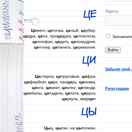
ЦЕ
Пароль
Це
мент,
це
почка,
це
лый,
це
рбер,
це
дра,
це
на, про
це
дура,
це
ллюлоза,
Запомнит
це
ллофан,
це
дить,
це
ломудрие,
це
нтнер,
це
пенеть,
це
ремония.
ЦИ
Забыли свой 
Ци
стерна,
ци
трусовые,
ци
фра,
ци
ферблат,
ци
рк, пан
ци
рь,
ци
новка,
ци
нга,
ци
анит,
ци
клон,
ци
линдр,
Регистрация
ци
мбалы,
ци
тадель,
ци
тата,
ци
рроз,
ци
ркуль, квар
ци
т.
ЦЫ
Цы
ц,
цы
ган, на
цы
почках,