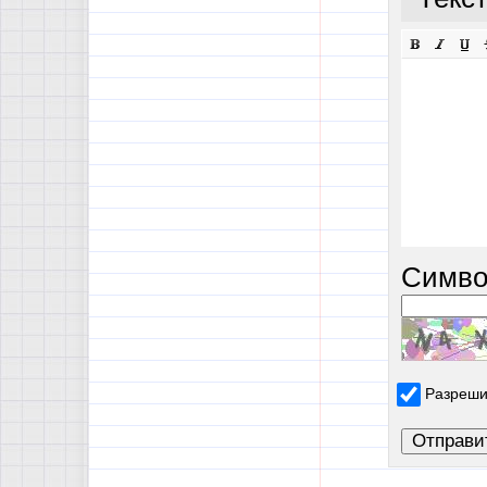
Симво
Разреши