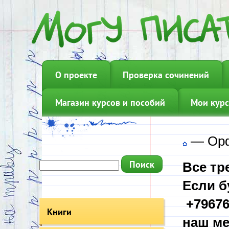
О проекте
Проверка сочинений
Магазин курсов и пособий
Мои курс
—
Ор
Все тр
Если б
+79676
Книги
наш ме