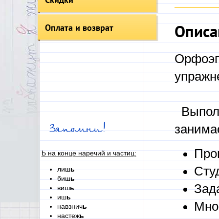
Описа
Оплата и возврат
Орфоэп
упражн
Выполн
занимае
Запомни!
Про
Ь на конце наречий и частиц:
Сту
лиш
ь
биш
ь
Зад
виш
ь
иш
ь
Мно
навзнич
ь
настеж
ь