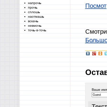
напроч
ь
Посмотр
проч
ь
сплош
ь
наотмаш
ь
вскач
ь
невмоч
ь
точ
ь
-в-точ
ь
Смотри
Большой
Оста
Ваше им
Текс