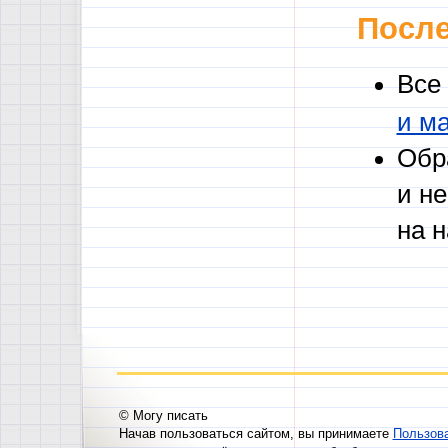
После
Все
и м
Обр
и н
на 
© Могу писать
Начав пользоваться сайтом, вы принимаете
Пользов