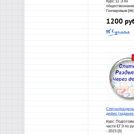
Курс:
ЕГЭ по
обществознанию
Гончаровым [46
1200 ру
Слитно/раздель
дефис (задание 
Курс:
Подготовка
части ЕГЭ по ру
- 2023 [3]