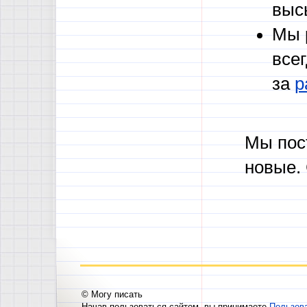
выс
Мы 
все
за
р
Мы пос
новые.
© Могу писать
Начав пользоваться сайтом, вы принимаете
Пользов