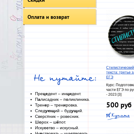
Оплата и возврат
Стилистический
текста: третье 
Не путайте:
ЕГЭ
Курс:
Подготовка
части ЕГЭ по ру
Пре
це
дент – ин
ци
дент.
- 2023 [3]
П
а
лисадник – п
о
ликлиника.
500 руб
Трен
е
р – трен
и
ровка.
След
ующ
ий – буд
ущ
ий.
Сверс
т
ник – ровесник.
Ш
о
рох – ш
ё
пот.
Иску
сс
тво – искусный.
Чу
в
ствовать – уча
ст
вовать.