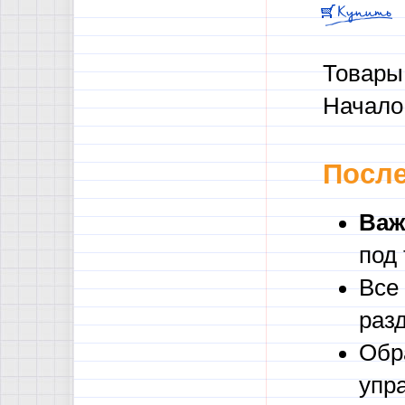
Товары 
Начало 
После
Важ
под
Все
раз
Обр
упр