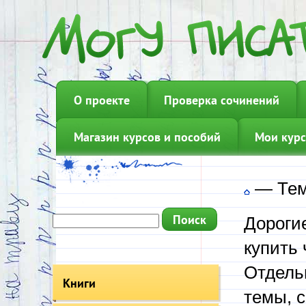
О проекте
Проверка сочинений
Магазин курсов и пособий
Мои курс
—
Тем
Дорогие
купить
Отдель
Книги
темы, 