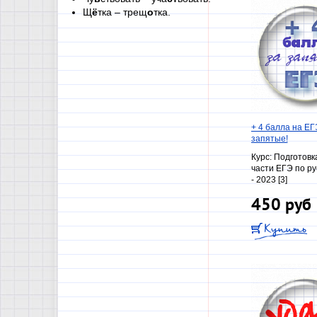
Щ
ё
тка – трещ
о
тка.
+ 4 балла на ЕГ
запятые!
Курс:
Подготовка
части ЕГЭ по ру
- 2023 [3]
450 руб