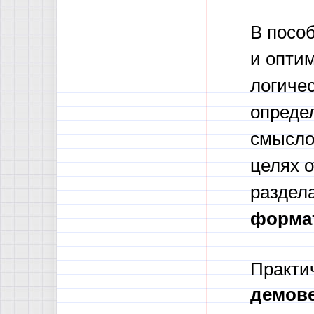
В посо
и опти
логиче
опреде
смыслов
целях о
раздел
форма
Практи
демове