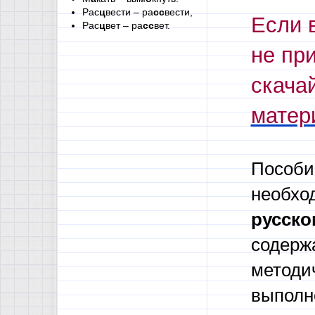
Рас
ц
вести – ра
сс
вести,
Если 
Рас
ц
вет – ра
сс
вет.
не пр
скача
матер
Пособи
необхо
русско
содер
методи
выполн