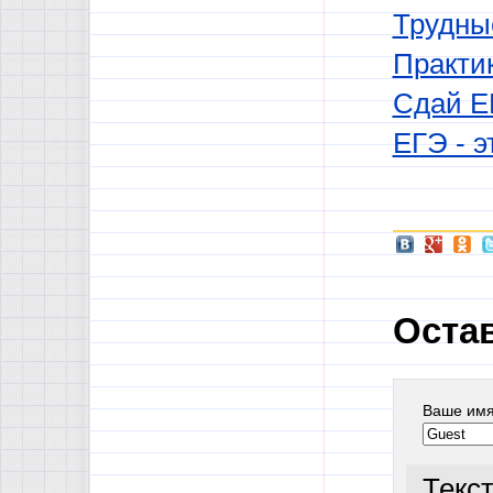
Трудны
Практи
Сдай Е
ЕГЭ - э
Оста
Ваше им
Текс