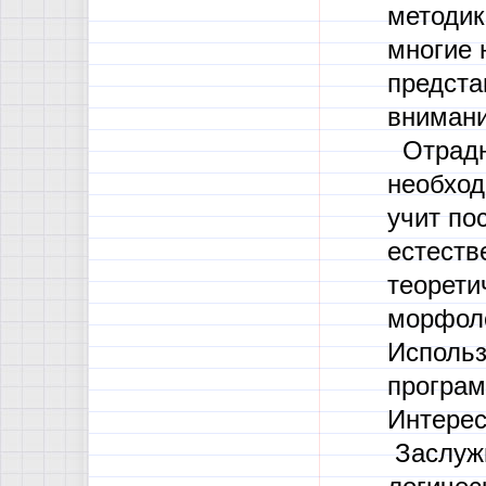
методик
многие 
предста
внимани
Отрадно
необход
учит по
естеств
теорети
морфоло
Использ
програ
Интерес
Заслужи