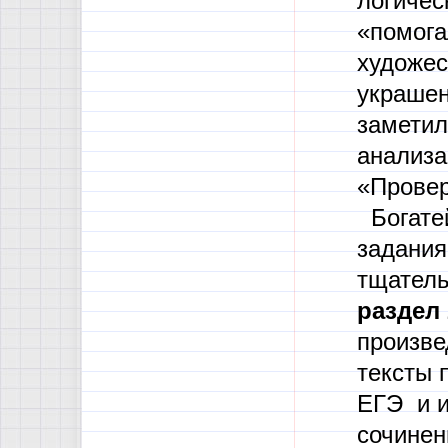
логичес
«помога
художес
украшен
заметил
анализа
«Провер
Богатей
задания
тщатель
раздел 
произве
тексты 
ЕГЭ и и
сочинен