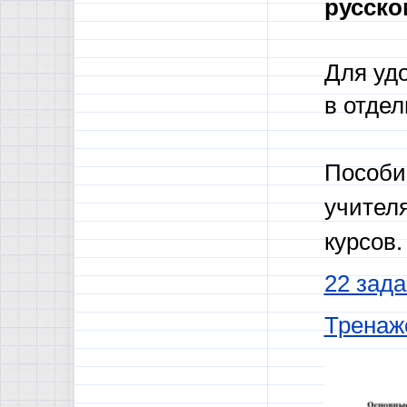
русско
Для уд
в отде
Пособи
учител
курсов.
22 зада
Тренаж