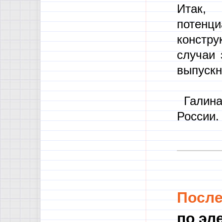
Итак,
потенц
констру
случаи 
выпускн
Галина 
России.
Посл
по эл