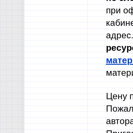
при о
кабине
адрес.
ресур
мате
матери
Цену 
Пожал
автор