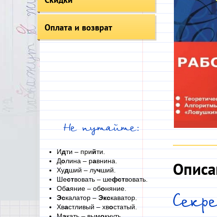
Оплата и возврат
Не путайте:
И
д
ти – при
й
ти.
Д
о
лина – р
а
внина.
Описа
Ху
д
ший – лу
ч
ший.
Ше
ст
вовать – ше
фст
вовать.
Об
а
яние – об
о
няние.
Секр
Эс
калатор –
Экс
каватор.
Хв
а
стливый – хв
о
статый.
М
а
кать – вым
о
кнуть.