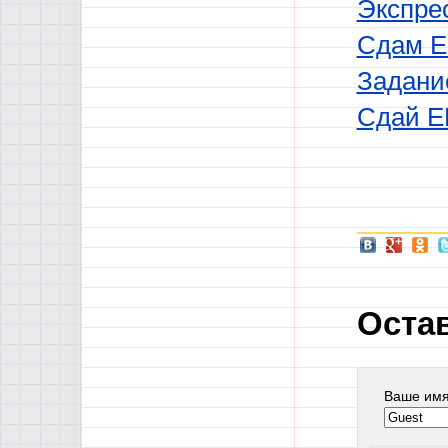
Экспрес
Сдам Е
Задани
Сдай ЕГ
Оста
Ваше им