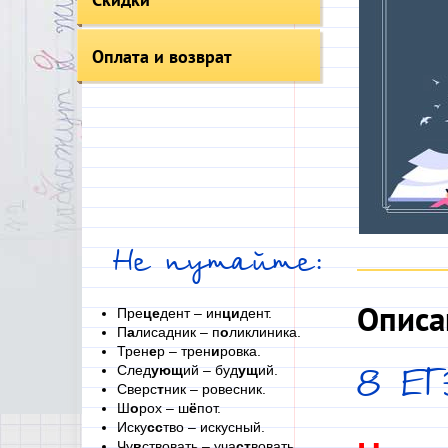
Оплата и возврат
Не путайте:
Описа
Пре
це
дент – ин
ци
дент.
П
а
лисадник – п
о
ликлиника.
Трен
е
р – трен
и
ровка.
След
ующ
ий – буд
ущ
ий.
8 ЕГ
Сверс
т
ник – ровесник.
Ш
о
рох – ш
ё
пот.
Иску
сс
тво – искусный.
Чу
в
ствовать – уча
ст
вовать.