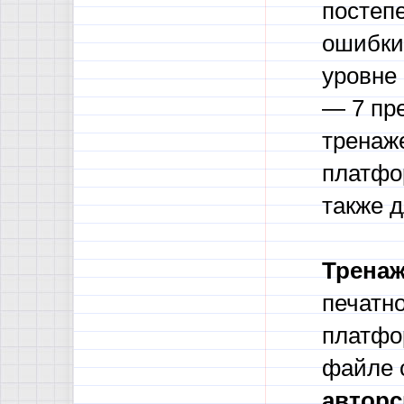
постеп
ошибки,
уровне 
— 7 пр
тренаже
платфо
также 
Трена
печатно
платфор
файле 
авторс