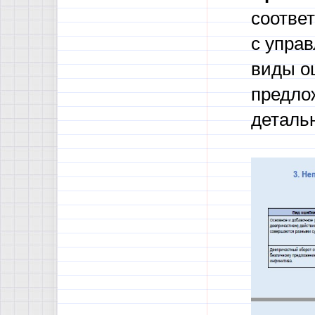
соотве
с упра
виды о
предло
детальн