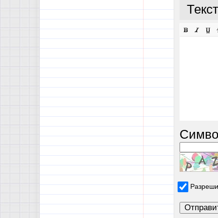
Текс
Симво
Разреши