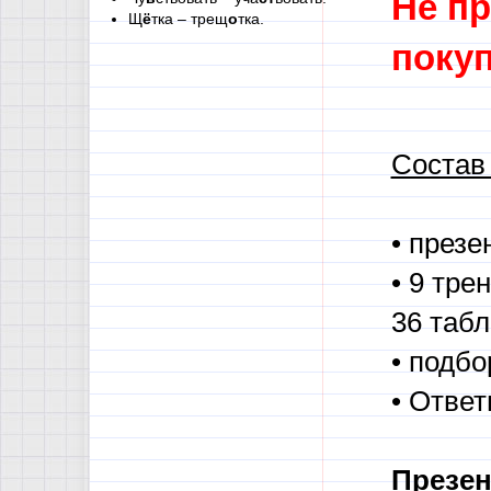
Не пр
Щ
ё
тка – трещ
о
тка.
покуп
Состав
• през
• 9 тр
36 табл
• подбо
• Отве
Презен