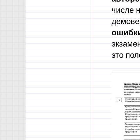
числе 
демове
ошибк
экзамен
это пол