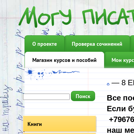
О проекте
Проверка сочинений
Магазин курсов и пособий
Мои курс
—
8 Е
Все по
Если б
+79676
Книги
наш ме