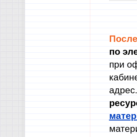
Посл
по эл
при о
кабине
адрес.
ресур
мате
матери