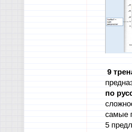
9 тре
предназ
по рус
сложнос
самые 
5 пред