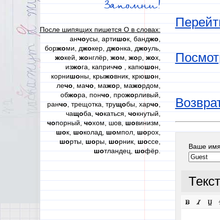
Запомни!
Перейт
После шипящих пишется О в словах:
ан
чо
усы, арти
шо
к, банд
жо
,
бор
жо
ми, д
жо
кер, д
жо
нка, д
жо
уль,
Посмот
жо
кей,
жо
нглёр,
жо
м,
жо
р,
жо
х,
из
жо
га, каприч
чо
, капю
шо
н,
корни
шо
ны, кры
жо
вник, крю
шо
н,
ле
чо
, ма
чо
, ма
жо
р, ма
жо
рдом,
об
жо
ра, пон
чо
, про
жо
рливый,
Возврат
ран
чо
, трещотка, тру
що
бы, хар
чо
,
ча
що
ба,
чо
каться,
чо
кнутый,
чо
порный,
чо
хом, шов,
шо
винизм,
шо
к,
шо
колад,
шо
мпол,
шо
рох,
шо
рты,
шо
ры,
шо
рник,
шо
ссе,
Ваше им
шо
тландец,
шо
фёр.
Текс