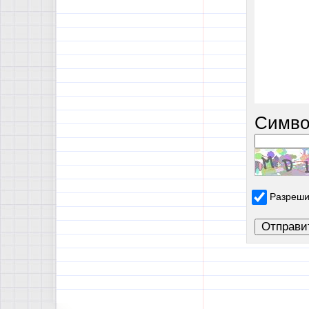
Симво
Разреши