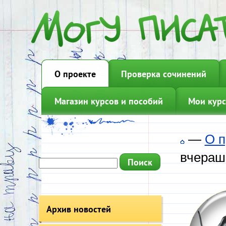
О проекте
Проверка сочинений
Магазин курсов и пособий
Мои курс
—
О п
вчераш
Архив новостей