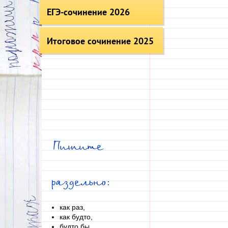
ЕГЭ-сочинение 2026
Итоговое сочинение 2025
Пишите
раздельно:
как раз,
как будто,
будто бы,