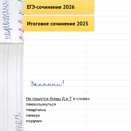
ЕГЭ-сочинение 2026
Итоговое сочинение 2025
Запомни!
Не пишутся буквы Д и Т
в словах:
п
ос
кользнуться
п
ощ
ёчина
п
оч
ерк
пор
уч
ик