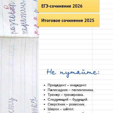
ЕГЭ-сочинение 2026
Итоговое сочинение 2025
Не путайте:
Пре
це
дент – ин
ци
дент.
П
а
лисадник – п
о
ликлиника.
Трен
е
р – трен
и
ровка.
След
ующ
ий – буд
ущ
ий.
Сверс
т
ник – ровесник.
Ш
о
рох – ш
ё
пот.