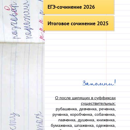
ЕГЭ-сочинение 2026
Итоговое сочинение 2025
Запомни!
О после шипящих в суффиксах
существительных:
рубаш
о
нка, девч
о
нка, реч
о
нка,
руч
о
нка, коробч
о
нка, собач
о
нка,
лавч
о
нка, душ
о
нка, книж
о
нка,
бумаж
о
нка, шпаж
о
нка, одеж
о
нка,