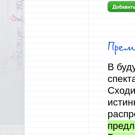
Добавить
Прем
В буд
спект
Сходи
исти
распр
предл