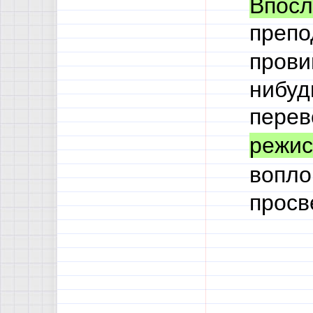
Впосл
препо
прови
нибуд
перев
режис
вопло
просв