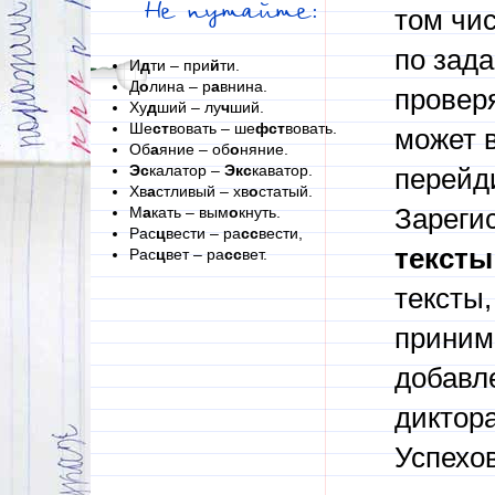
Не путайте:
том чи
по зад
И
д
ти – при
й
ти.
Д
о
лина – р
а
внина.
проверя
Ху
д
ший – лу
ч
ший.
Ше
ст
вовать – ше
фст
вовать.
может в
Об
а
яние – об
о
няние.
Эс
калатор –
Экс
каватор.
перейди
Хв
а
стливый – хв
о
статый.
М
а
кать – вым
о
кнуть.
Зареги
Рас
ц
вести – ра
сс
вести,
тексты
Рас
ц
вет – ра
сс
вет.
тексты,
приним
добавл
диктора
Успехов