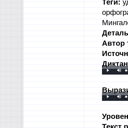
Теги:
у
орфогр
Мингал
Деталь
Автор 
Источн
Диктан
Mute
L
P
Play
0
0
Вырази
Mute
L
P
Play
0
0
Уровен
Текст 