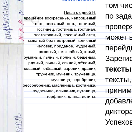
том чи
Пиши с одной Н:
по зад
прощё
н
ое воскресенье, непроше
н
ый
гость, незва
н
ый гость, гости
н
ый,
проверя
гости
н
ец, гости
н
ица, гости
н
ая,
златокова
н
ый, посажё
н
ый отец,
может в
назва
н
ый брат, ветре
н
ый, конче
н
ый
человек, прида
н
ое, мудрё
н
ый,
перейди
ряже
н
ый, смышлё
н
ый, ю
н
ый,
Зареги
румя
н
ый, пья
н
ый, пря
н
ый, беше
н
ый,
рдя
н
ый, рья
н
ый, сви
н
ой, жёва
н
ый,
тексты
кова
н
ый, клёва
н
ый, варе
н
ик, дра
н
ик,
труже
н
ик, муче
н
ик, труже
н
ица,
тексты,
муче
н
ица, серебря
н
ик,
бессребре
н
ик, масле
н
ица, костя
н
ика,
приним
пудре
н
ица, ольша
н
ик, пута
н
ица,
торфяник, длина, исти
н
а.
добавл
диктора
Успехов