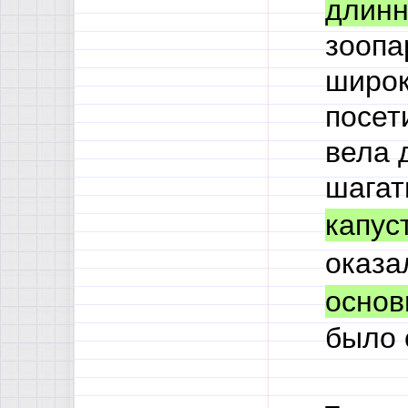
длин
зоопа
широк
посет
вела 
шагат
капус
оказа
основ
было 