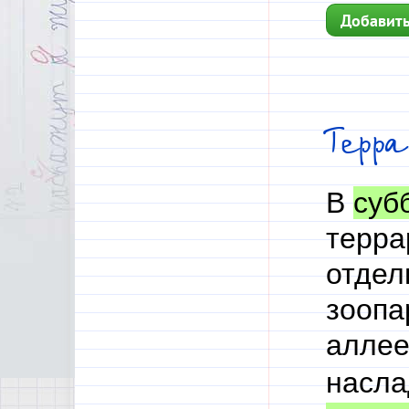
Добавить
Терр
В
суб
терра
отдел
зоопа
аллее
насла