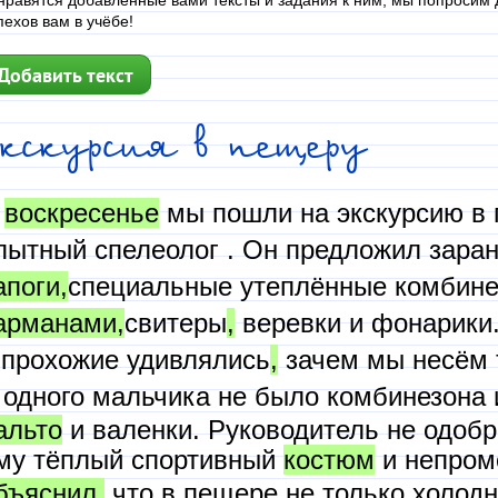
нравятся добавленные вами тексты и задания к ним, мы попросим д
пехов вам в учёбе!
Добавить текст
кскурсия в пещеру
В
воскресенье
мы пошли на экскурсию в 
пытный спелеолог . Он предложил заран
апоги
,
специальные утеплённые комбине
арманами
,
свитеры
,
веревки и фонарики
 прохожие удивлялись
,
зачем мы несём 
 одного мальчика не было комбинезона 
альто
и валенки. Руководитель не одобр
му тёплый спортивный
костюм
и непро
бъяснил
,
что в пещере не только холодно