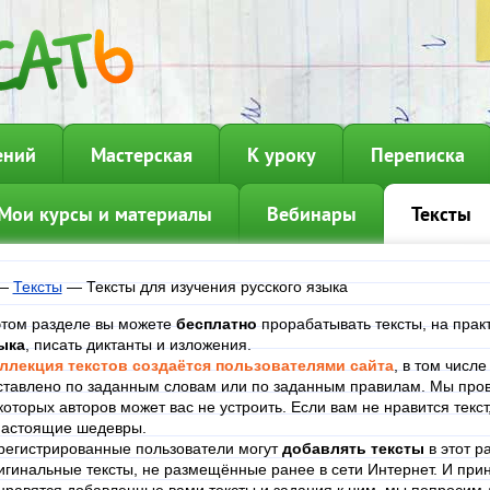
ений
Мастерская
К уроку
Переписка
Мои курсы и материалы
Вебинары
Тексты
—
Тексты
—
Тексты для изучения русского языка
этом разделе вы можете
бесплатно
прорабатывать тексты, на прак
ыка
, писать диктанты и изложения.
ллекция текстов создаётся пользователями сайта
, в том числ
ставлено по заданным словам или по заданным правилам. Мы пров
которых авторов может вас не устроить. Если вам не нравится текст
настоящие шедевры.
регистрированные пользователи могут
добавлять тексты
в этот р
игинальные тексты, не размещённые ранее в сети Интернет. И при