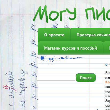
О проекте
Проверка сочин
Магазин курсов и пособий
В 
яз
Ко
со
не
и 
За
ор