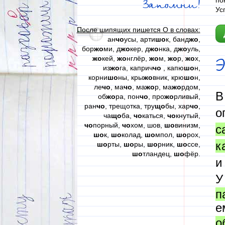
по
Запомни!
Ус
После шипящих пишется О в словах:
ан
чо
усы, арти
шо
к, банд
жо
,
бор
жо
ми, д
жо
кер, д
жо
нка, д
жо
уль,
жо
кей,
жо
нглёр,
жо
м,
жо
р,
жо
х,
Э
из
жо
га, каприч
чо
, капю
шо
н,
корни
шо
ны, кры
жо
вник, крю
шо
н,
ле
чо
, ма
чо
, ма
жо
р, ма
жо
рдом,
об
жо
ра, пон
чо
, про
жо
рливый,
ран
чо
, трещотка, тру
що
бы, хар
чо
,
о
ча
що
ба,
чо
каться,
чо
кнутый,
чо
порный,
чо
хом, шов,
шо
винизм,
с
шо
к,
шо
колад,
шо
мпол,
шо
рох,
к
шо
рты,
шо
ры,
шо
рник,
шо
ссе,
шо
тландец,
шо
фёр.
и
У
п
е
о