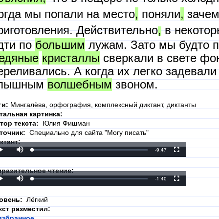
огда мы попали на место
,
поняли
,
зачем
риготовления. Действительно
,
в некотор
дти по
большим
лужам. Зато мы будто п
едяные
кристаллы
сверкали в свете фо
ереливались. А когда их легко задевали
лышным
волшебным
звоном.
ги:
Мингалёва, орфография, комплексный диктант, диктанты
тальная картинка:
тор текста:
Юлия Фишман
точник:
Специально для сайта "Могу писать"
ктант:
Mute
Remaining
-9:47
Loaded
:
Progress
:
Play
Fullscreen
0%
0%
Time
разительное чтение:
Mute
Remaining
-1:40
Loaded
:
Progress
:
Play
Fullscreen
0%
0%
Time
овень:
Лёгкий
кст разместил:
избранное