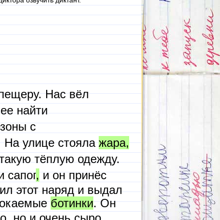
иктора озвучить диктант.
пещеру. Нас вёл
ее найти
зоны с
. На улице стояла
жара
,
такую тёплую одежду.
и сапог
,
и он принёс
ил этот наряд и выдал
мокаемые
ботинки
. Он
, но и очень сыро.