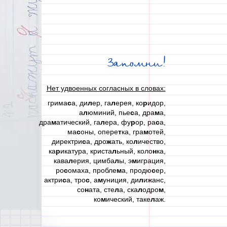
Запомни!
Нет удвоенных согласных в словах:
грима
с
а, ди
л
ер, га
л
ерея, ко
р
идор,
а
л
юминий, пье
с
а, дра
м
а,
дра
м
атический, га
л
ера, фу
р
ор, ра
с
а,
ма
с
оны, опере
т
ка, гра
м
отей,
директри
с
а, дро
ж
ать, ко
л
ичество,
ка
р
икатура, криста
л
ьный, коло
н
ка,
кава
л
ерия, цимба
л
ы, э
м
играция,
ро
с
омаха, пробле
м
а, продю
с
ер,
актри
с
а, тро
с
, а
м
униция, ди
л
ижанс,
со
н
ата, сте
л
а, ска
л
одро
м
,
ко
м
ический, таке
л
аж.