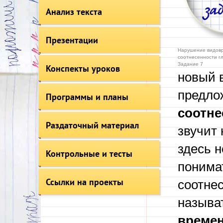
Анализ текста
Презентации
Нарушение видов
соотнесенности г
Задание 7
Конспекты уроков
новый 
предло
Программы и планы
соотне
Раздаточный материал
звучит 
здесь н
Контрольные и тесты
понимат
Ссылки на проекты
соотне
называ
времен