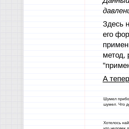
Данный
давлен
Здесь н
его фор
примени
метод, 
"примен
А тепе
Шумел прибой
шумел. Что д
Хотелось най
что человек 