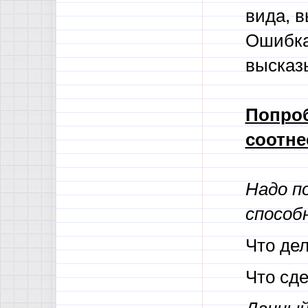
вида, 
Ошибка
высказы
Попроб
соотне
Надо п
способ
Что дел
Что сд