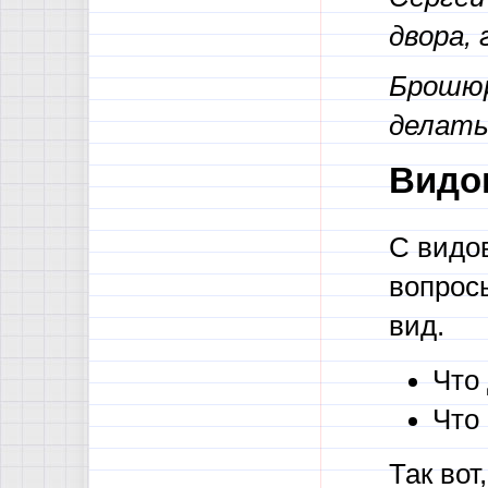
двора, 
Брошюр
делать
Видо
С видо
вопрос
вид.
Что
Что
Так вот