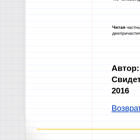
Читая
частны
деепричастия
Автор:
Свидет
2016
Возврат