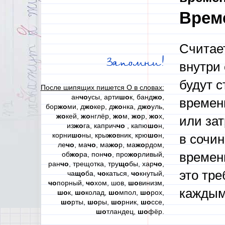
Врем
Считает
Запомни!
внутри 
будут 
После шипящих пишется О в словах:
ан
чо
усы, арти
шо
к, банд
жо
,
времен
бор
жо
ми, д
жо
кер, д
жо
нка, д
жо
уль,
жо
кей,
жо
нглёр,
жо
м,
жо
р,
жо
х,
или зат
из
жо
га, каприч
чо
, капю
шо
н,
корни
шо
ны, кры
жо
вник, крю
шо
н,
в сочи
ле
чо
, ма
чо
, ма
жо
р, ма
жо
рдом,
об
жо
ра, пон
чо
, про
жо
рливый,
времени
ран
чо
, трещотка, тру
що
бы, хар
чо
,
это тр
ча
що
ба,
чо
каться,
чо
кнутый,
чо
порный,
чо
хом, шов,
шо
винизм,
каждым
шо
к,
шо
колад,
шо
мпол,
шо
рох,
шо
рты,
шо
ры,
шо
рник,
шо
ссе,
шо
тландец,
шо
фёр.