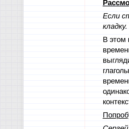
Рассм
Если с
кладку.
В этом
времени
выгляд
глагол
времени
одинако
контекс
Попроб
Сергей