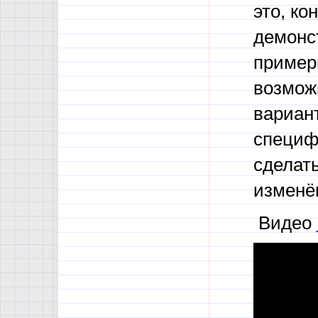
это, ко
демонс
пример
возмож
вариан
специф
сделат
изменё
Видео