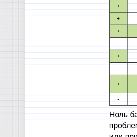
+
+
+
-
+
-
+
-
Ноль ба
пробле
или пр