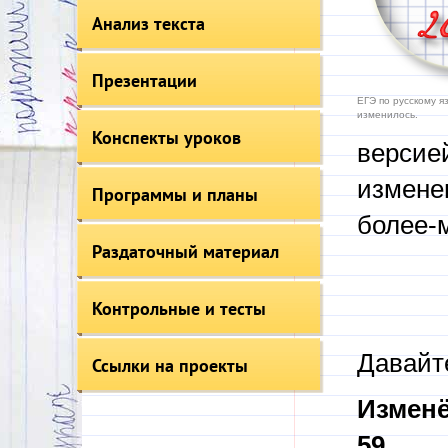
Анализ текста
Презентации
ЕГЭ по русскому я
изменилось.
Конспекты уроков
версие
изменен
Программы и планы
более-м
Раздаточный материал
Контрольные и тесты
Давайте
Ссылки на проекты
Изменё
59