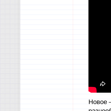
Новое —
разноо