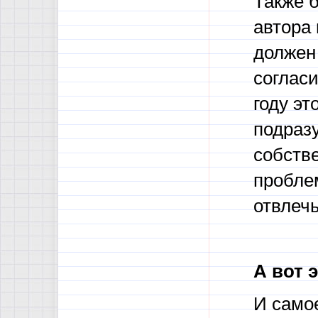
Также 
автора 
должен 
согласи
году эт
подраз
собстве
пробле
отвлечь
А вот э
И само