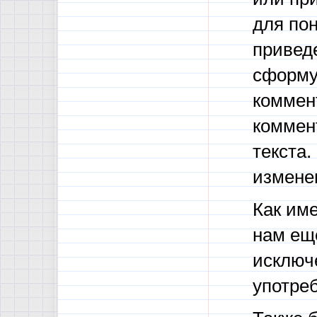
для по
привед
сформу
коммент
коммен
текста.
измене
Как име
нам ещ
исключе
употре