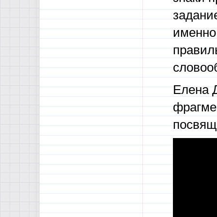
задание
именно 
правил
словоо
Елена Д
фрагме
посвящ