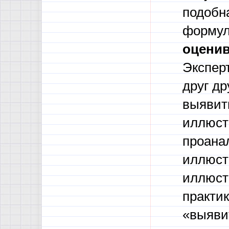
подобн
формул
оценив
Экспер
друг др
выявит
иллюстр
проана
иллюст
иллюстр
практик
«выявит