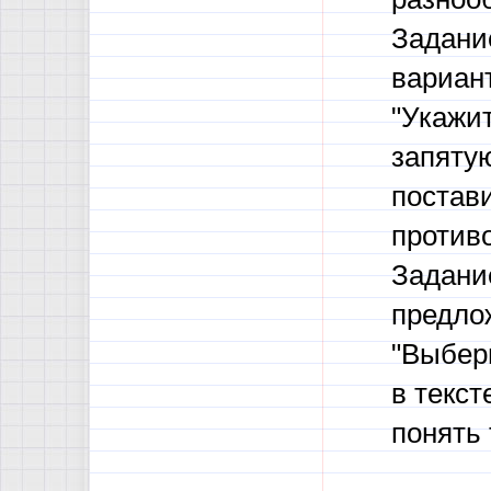
Задание
вариант
"Укажи
запятую
постави
против
Задание
предлож
"Выбери
в текст
понять 