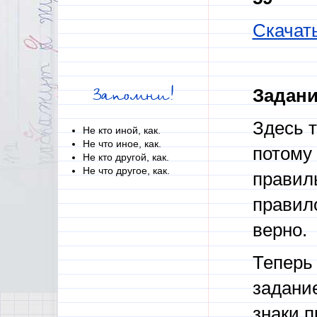
Скачат
Задани
Запомни!
Здесь т
Не кто иной, как.
Не что иное, как.
потому 
Не кто другой, как.
Не что другое, как.
правиль
правил
верно.
Теперь
задание
знаки п