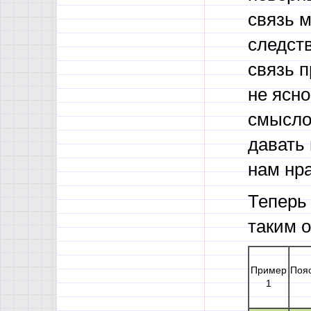
связь 
следств
связь п
не ясн
смыслов
давать 
нам нр
Теперь
таким 
Пример
Поя
1