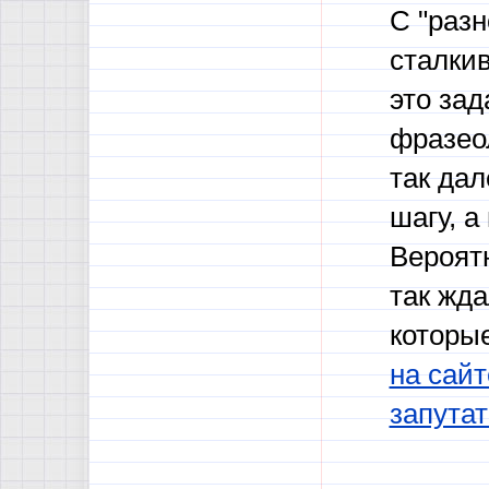
С "раз
сталки
это зад
фразеол
так дал
шагу, а
Вероятн
так жда
которы
на сайт
запутат