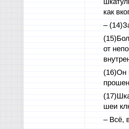
шкатулк
как вко
– (14)З
(15)Бол
от непо
внутре
(16)Он 
прошенн
(17)Шк
шеи клю
– Всё, 