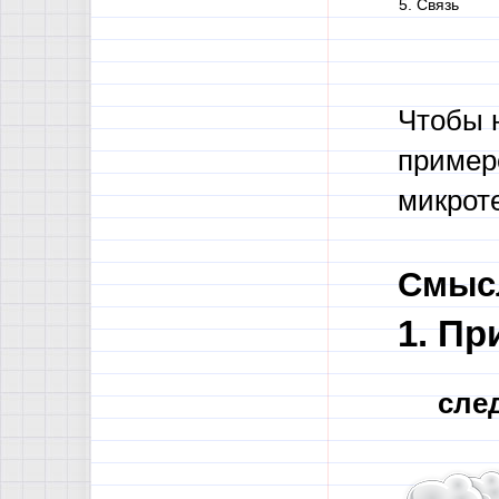
5. Связь
Чтобы 
примере
микроте
Смыс
1. П
сле