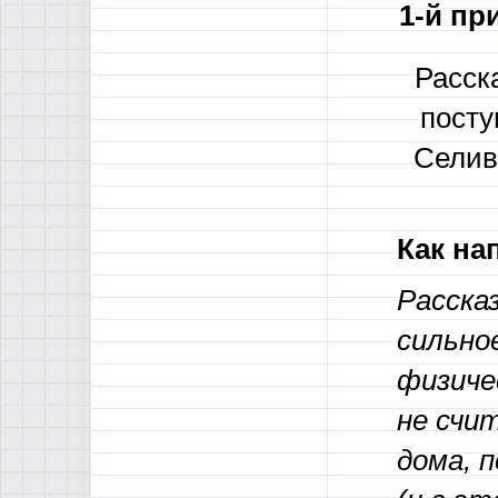
1-й пр
Расск
посту
Селив
Как на
Расска
сильно
физиче
не счи
дома, 