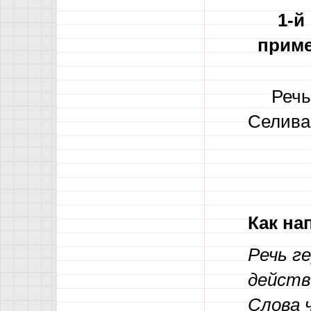
1-й
прим
Речь
Селив
Как на
Речь г
действ
Слова 