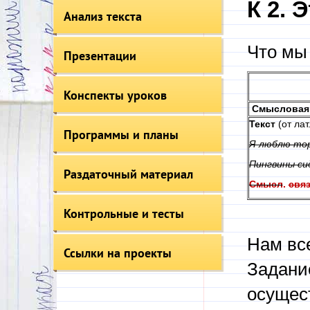
К 2. 
Анализ текста
Что мы
Презентации
Конспекты уроков
Смысловая
Текст
(от лат
Программы и планы
Я люблю то
Пингвины си
Раздаточный материал
Смысл
.
свя
Контрольные и тесты
Нам вс
Ссылки на проекты
Задание
осущес