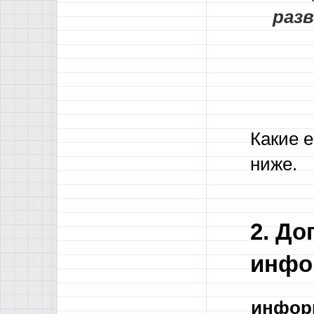
раз
Какие 
ниже.
2. До
инфо
инфор