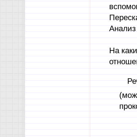
вспомо
Переска
Анализ 
На как
отноше
Ре
(мож
прок