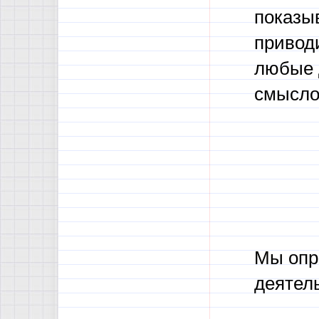
показы
приводи
любые 
смыслов
Мы опр
деятел