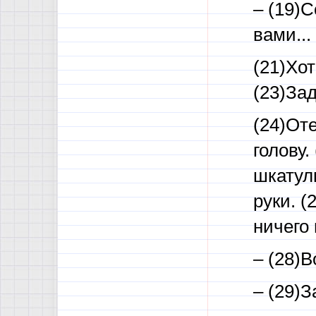
– (19)С
вами...
(21)Хот
(23)За
(24)От
голову.
шкатул
руки. 
ничего
– (28)В
– (29)З