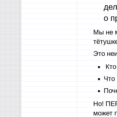
дел
о п
Мы не м
тётушк
Это не
Кто
Что 
Поч
Но! ПЕ
может 