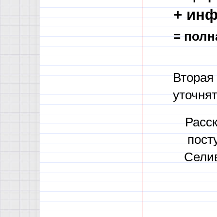
+ инф
= пол
Вторая
уточнят
Расск
пост
Сели