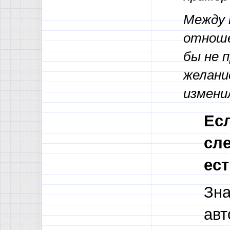
Между 
отноше
бы не 
желани
измени
Есл
сле
ест
Зна
авт