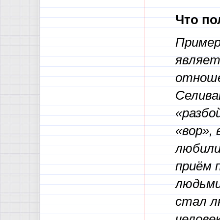
Что по
Пример
являет
отноше
Селиван
«разбой
«вор»,
любили
приём 
людьми
стал л
челове