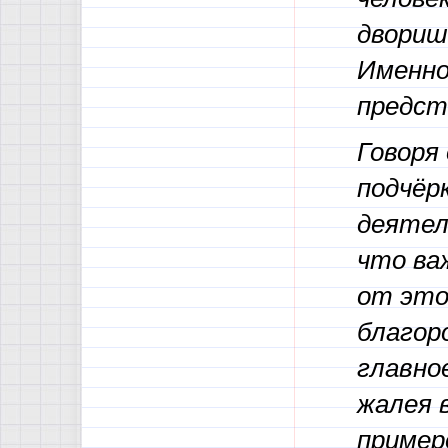
двориш
Именно
предст
Говоря
подчёр
деятел
что ва
от это
благор
главно
жалея в
пример