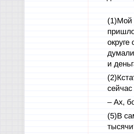
(1)Мой
пришло
округе
думали
и деньг
(2)Кста
сейчас
– Ах, б
(5)В са
тысячи?