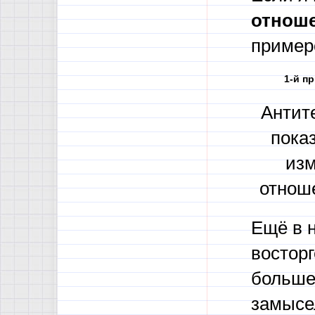
отнош
пример
1-й п
Антите
показ
из
отнош
Ещё в н
восторг
больше
замысе