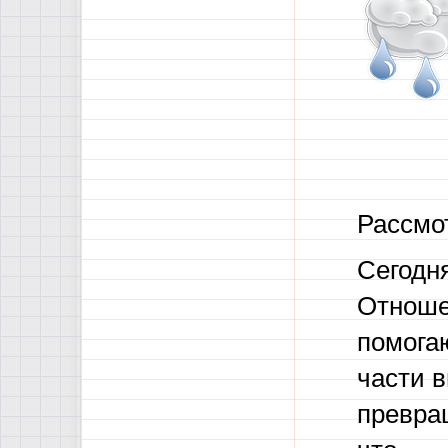
Рассмот
Сегодня
Отноше
помога
части 
превращ