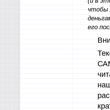
(и в эт
чтобы 
деньга
его по
Вни
Тек
СА
чит
наш
рас
кра