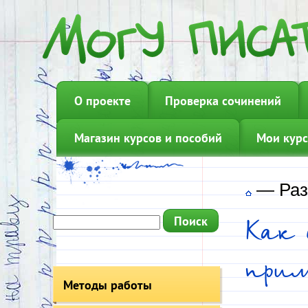
О проекте
Проверка сочинений
Магазин курсов и пособий
Мои курс
—
Раз
Как 
прим
Методы работы