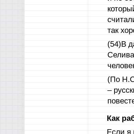
которы
считали
так хо
(54)В 
Селива
челове
(По Н.
– русск
повесте
Как ра
Если я