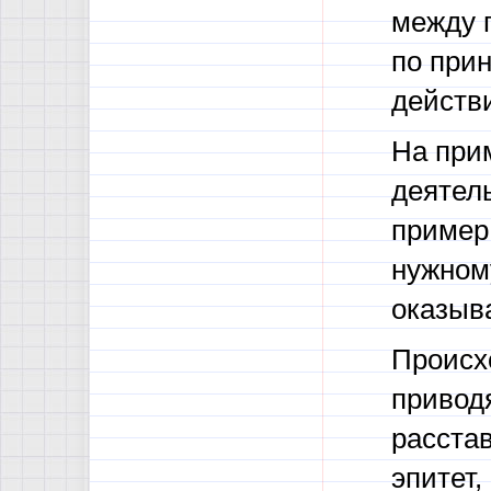
между 
по прин
действ
На при
деятель
пример 
нужном
оказыва
Происхо
приводя
расстав
эпитет,