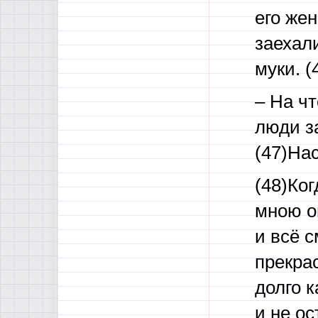
его жен
заехали
муки. (
– На чт
люди за
(47)Нас
(48)Ког
мною о
и всё с
прекрас
долго 
и не ос