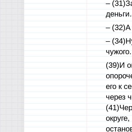
– (31)З
деньги.
– (32)А
– (34)Н
чужого.
(39)И о
опороче
его к с
через ч
(41)Чер
округе,
остано