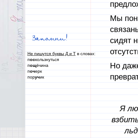
предло
Мы пон
связан
Запомни!
сидят н
отсутс
Не пишутся буквы Д и Т
в словах:
п
ос
кользнуться
Но даж
п
ощ
ёчина
п
оч
ерк
преврат
пор
уч
ик
Я л
взбиты
льд