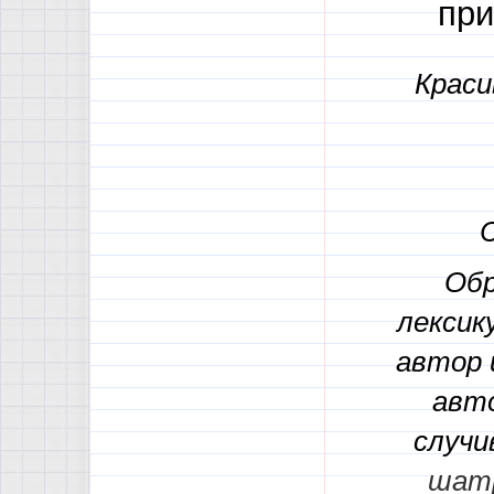
при
Крас
Обр
лексик
автор 
авт
случи
шатр