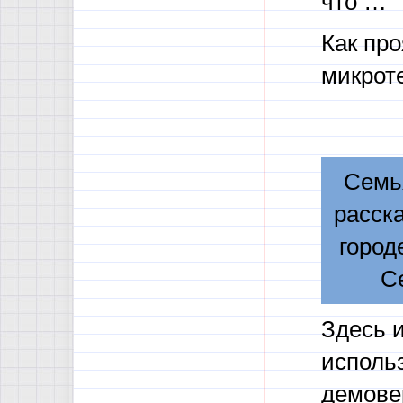
что …
Как про
микрот
Семь
расск
город
С
Здесь и
использ
демовер