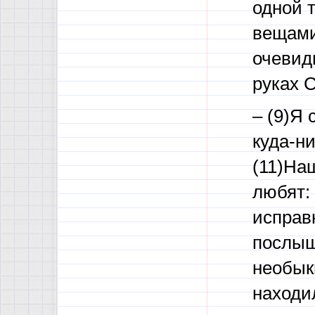
одной 
вещами,
очевидн
руках С
– (9)Я 
куда-ни
(11)Наш
любят: 
исправн
послыш
необыкн
находи