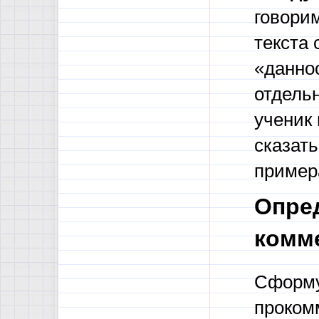
говорим
текста 
«данно
отдельн
ученик 
сказат
пример
Опред
комм
Сформу
прокомм