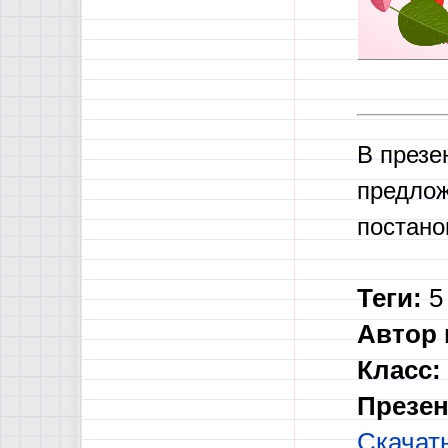
В презе
предлож
постано
Теги:
5 
Автор 
Класс:
Презен
Скачат