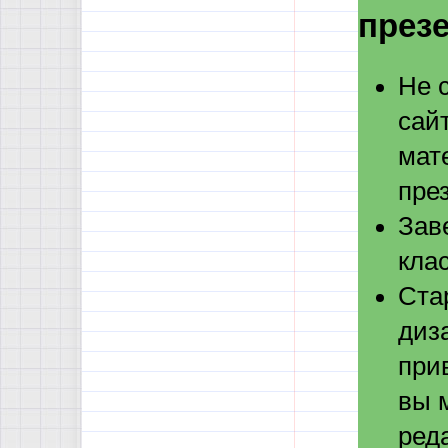
през
Не 
сай
мат
пре
Зав
кла
Ста
диз
при
вы 
ред