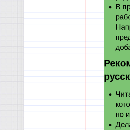
В п
раб
Нап
пред
доб
Реко
русс
Чит
кот
но 
Дел