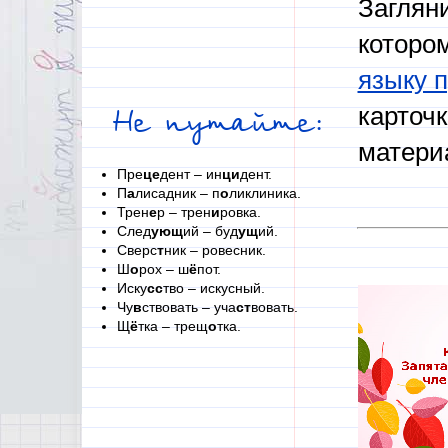
Загляни
которо
языку 
карточ
Не путайте:
матери
Пре
це
дент – ин
ци
дент.
П
а
лисадник – п
о
ликлиника.
Трен
е
р – трен
и
ровка.
След
ующ
ий – буд
ущ
ий.
Сверс
т
ник – ровесник.
Ш
о
рох – ш
ё
пот.
Иску
сс
тво – искусный.
Чу
в
ствовать – уча
ст
вовать.
Щ
ё
тка – трещ
о
тка.