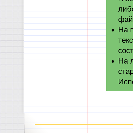
либ
фай
На 
тек
сос
На 
ста
Испо