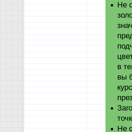
Не 
зол
знач
пре
под
цве
в т
вы 
кур
пре
Заг
точк
Не 