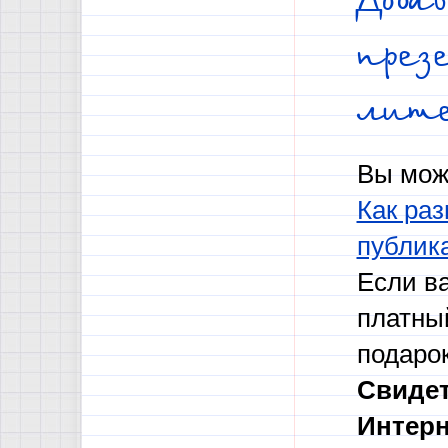
през
лит
Вы мож
Как раз
публик
Если в
платны
подаро
Свидет
Интерн