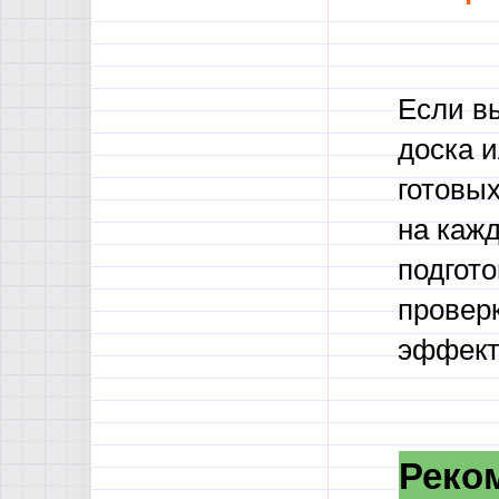
Если вы
доска и
готовых
на каж
подгото
проверк
эффект
Реко