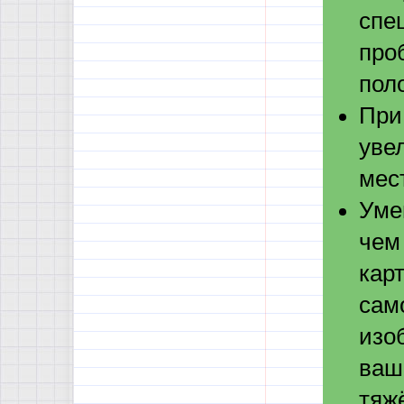
спе
проб
пол
При
уве
мес
Уме
чем
карт
сам
изо
ваш
тяж