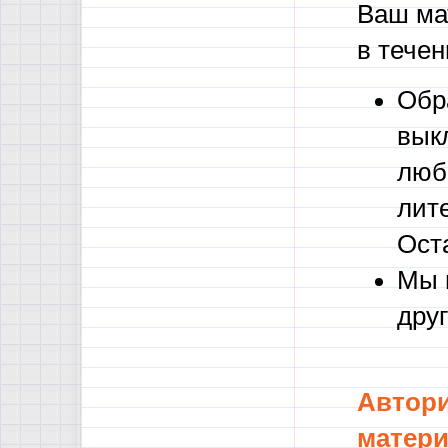
Ваш ма
в течен
Обра
вык
люб
лите
Ост
Мы 
дру
Автори
матери