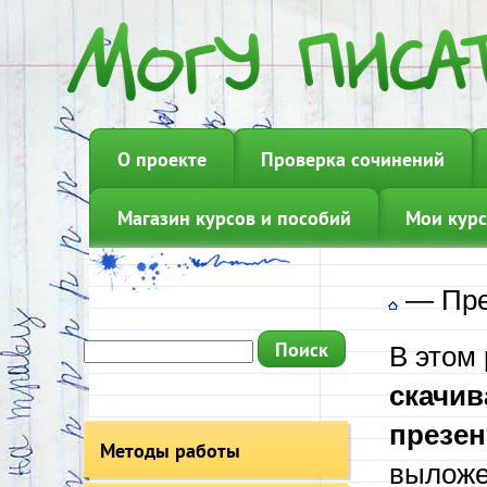
О проекте
Проверка сочинений
Магазин курсов и пособий
Мои курс
—
Пр
В этом
скачив
презен
Методы работы
выложе