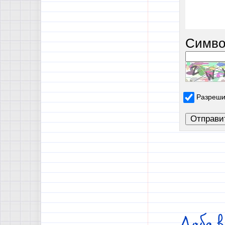
Симво
Разреши
Доба