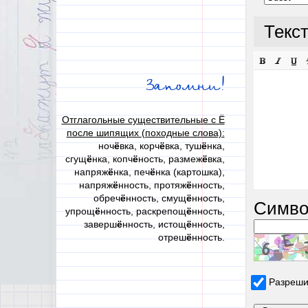
Текс
Запомни!
Отглагольные существительные с Ё
после шипящих (походные слова):
ноч
ё
вка, корч
ё
вка, туш
ё
нка,
сгущ
ё
нка, копч
ё
ность, размеж
ё
вка,
напряж
ё
нка, печ
ё
нка (картошка),
напряж
ё
нность, протяж
ё
нность,
обреч
ё
нность, смущ
ё
нность,
Симво
упрощ
ё
нность, раскрепощ
ё
нность,
заверш
ё
нность, истощ
ё
нность,
отреш
ё
нность.
Разреши