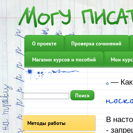
О проекте
Проверка сочинений
Магазин курсов и пособий
Мои курс
—
Как
носк
В наст
Методы работы
- запре