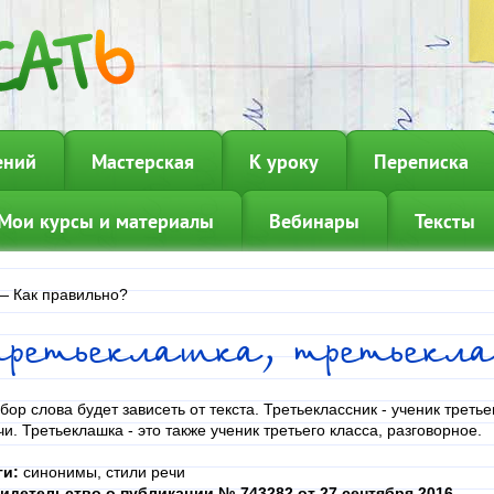
ений
Мастерская
К уроку
Переписка
Мои курсы и материалы
Вебинары
Тексты
—
Как правильно?
третьеклашка, третьекла
бор слова будет зависеть от текста. Третьеклассник - ученик третье
чи. Третьеклашка - это также ученик третьего класса, разговорное.
ги:
синонимы, стили речи
идетельство о публикации № 743282 от 27 сентября 2016