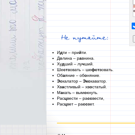
Не путайте:
И
д
ти – при
й
ти.
Д
о
лина – р
а
внина.
Ху
д
ший – лу
ч
ший.
Ше
ст
вовать – ше
фст
вовать.
Об
а
яние – об
о
няние.
Эс
калатор –
Экс
каватор.
Хв
а
стливый – хв
о
статый.
М
а
кать – вым
о
кнуть.
Рас
ц
вести – ра
сс
вести,
Рас
ц
вет – ра
сс
вет.