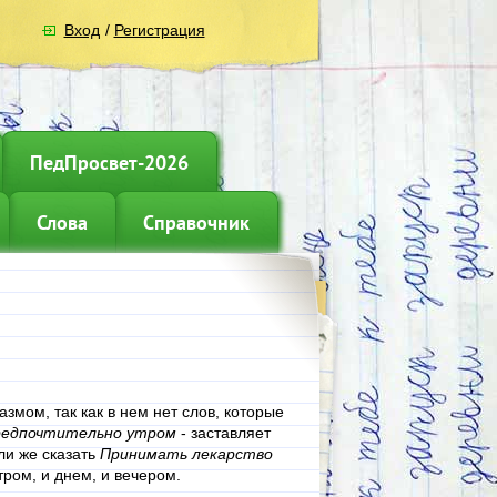
Вход
/
Регистрация
ПедПросвет-2026
Слова
Справочник
змом, так как в нем нет слов, которые
редпочтительно утром
- заставляет
ли же сказать
Принимать лекарство
тром, и днем, и вечером.