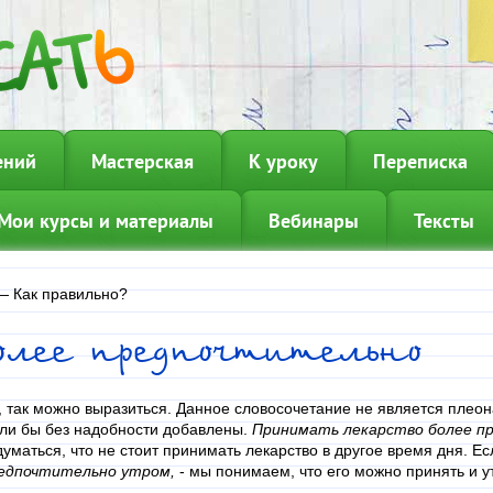
ений
Мастерская
К уроку
Переписка
Мои курсы и материалы
Вебинары
Тексты
—
Как правильно?
олее предпочтительно
, так можно выразиться. Данное словосочетание не является плеона
ли бы без надобности добавлены.
Принимать лекарство более п
думаться, что не стоит принимать лекарство в другое время дня. Ес
едпочтительно утром,
- мы понимаем, что его можно принять и у