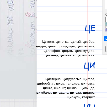
ЦЕ
Це
мент,
це
почка,
це
лый,
це
рбер,
це
дра,
це
на, про
це
дура,
це
ллюлоза,
це
ллофан,
це
дить,
це
ломудрие,
це
нтнер,
це
пенеть,
це
ремония.
ЦИ
Ци
стерна,
ци
трусовые,
ци
фра,
ци
ферблат,
ци
рк, пан
ци
рь,
ци
новка,
ци
нга,
ци
анит,
ци
клон,
ци
линдр,
ци
мбалы,
ци
тадель,
ци
тата,
ци
рроз,
ци
ркуль, квар
ци
т.