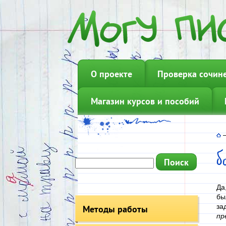
О проекте
Проверка сочин
Магазин курсов и пособий
б
Да
бы
за
Методы работы
пр