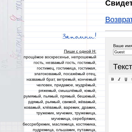
Свидет
Возврат
Запомни!
Ваше им
Пиши с одной Н:
прощё
н
ое воскресенье, непроше
н
ый
гость, незва
н
ый гость, гости
н
ый,
Текс
гости
н
ец, гости
н
ица, гости
н
ая,
златокова
н
ый, посажё
н
ый отец,
назва
н
ый брат, ветре
н
ый, конче
н
ый
человек, прида
н
ое, мудрё
н
ый,
ряже
н
ый, смышлё
н
ый, ю
н
ый,
румя
н
ый, пья
н
ый, пря
н
ый, беше
н
ый,
рдя
н
ый, рья
н
ый, сви
н
ой, жёва
н
ый,
кова
н
ый, клёва
н
ый, варе
н
ик, дра
н
ик,
труже
н
ик, муче
н
ик, труже
н
ица,
муче
н
ица, серебря
н
ик,
бессребре
н
ик, масле
н
ица, костя
н
ика,
пудре
н
ица, ольша
н
ик, пута
н
ица,