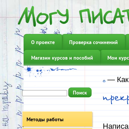
О проекте
Проверка сочинений
Магазин курсов и пособий
Мои курс
—
Как
прек
Методы работы
Написа