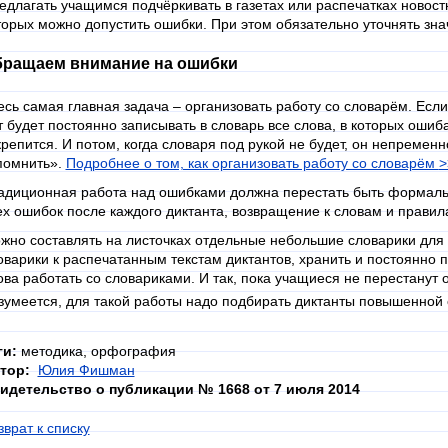
едлагать учащимся подчёркивать в газетах или распечатках новостн
торых можно допустить ошибки. При этом обязательно уточнять зна
ращаем внимание на ошибки
есь самая главная задача – организовать работу со словарём. Если
т будет постоянно записывать в словарь все слова, в которых оши
крепится. И потом, когда словаря под рукой не будет, он непремен
помнить».
Подробнее о том, как организовать работу со словарём
>
адиционная работа над ошибками должна перестать быть формал
ех ошибок после каждого диктанта, возвращение к словам и правил
жно составлять на листочках отдельные небольшие словарики для к
оварики к распечатанным текстам диктантов, хранить и постоянно п
ова работать со словариками. И так, пока учащиеся не перестанут 
зумеется, для такой работы надо подбирать диктанты повышенной
ги:
методика, орфография
тор:
Юлия Фишман
идетельство о публикации № 1668 от 7 июля 2014
зврат к списку