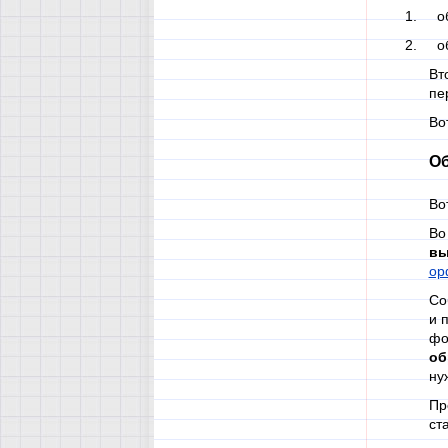
1. об
2. об
Вт
пе
Во
Об
Во
Во
вы
ор
Со
и 
фо
об
ну
Пр
ст