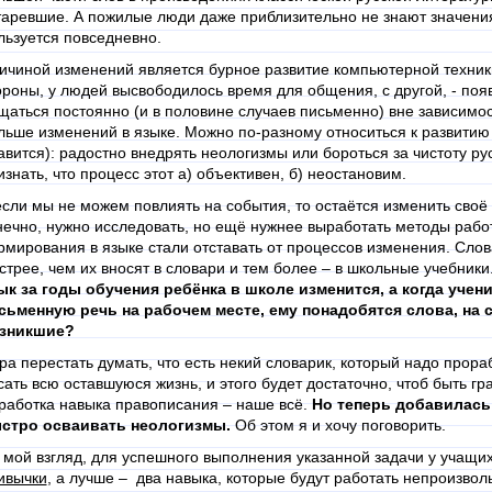
таревшие. А пожилые люди даже приблизительно не знают значен
льзуется повседневно.
ичиной изменений является бурное развитие компьютерной техники,
ороны, у людей высвободилось время для общения, с другой, - поя
щаться постоянно (и в половине случаев письменно) вне зависимо
льше изменений в языке. Можно по-разному относиться к развитию
авится): радостно внедрять неологизмы или бороться за чистоту ру
изнать, что процесс этот а) объективен, б) неостановим.
если мы не можем повлиять на события, то остаётся изменить своё
нечно, нужно исследовать, но ещё нужнее выработать методы рабо
рмирования в языке стали отставать от процессов изменения. Слов
стрее, чем их вносят в словари и тем более – в школьные учебники
ык за годы обучения ребёнка в школе изменится, а когда учен
сьменную речь на рабочем месте, ему понадобятся слова, на 
зникшие?
ра перестать думать, что есть некий словарик, который надо прора
сать всю оставшуюся жизнь, и этого будет достаточно, чтоб быть г
работка навыка правописания – наше всё.
Но теперь добавилась 
стро осваивать неологизмы.
Об этом я и хочу поговорить.
 мой взгляд, для успешного выполнения указанной задачи у учащ
ивычки
, а лучше – два навыка, которые будут работать непроизвол