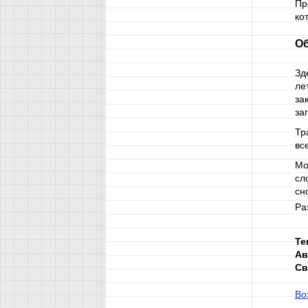
Пр
ко
Об
Зд
ле
за
за
Тр
вс
Мо
сл
сн
Ра
Те
Ав
Св
Во