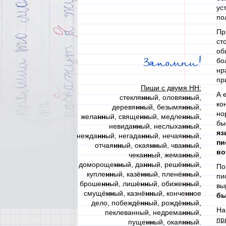
ус
по
Пр
ст
об
Запомни!
бо
нр
пр
Пиши с двумя НН:
А 
стекля
нн
ый, оловя
нн
ый,
ко
деревя
нн
ый, безымя
нн
ый,
но
жела
нн
ый, свяще
нн
ый, медле
нн
ый,
бы
невида
нн
ый, неслыха
нн
ый,
яз
нежда
нн
ый, негада
нн
ый, нечая
нн
ый,
пи
отчая
нн
ый, окая
нн
ый, чва
нн
ый,
во
чека
нн
ый, жема
нн
ый,
домороще
нн
ый, да
нн
ый, решё
нн
ый,
По
купле
нн
ый, казё
нн
ый, пленё
нн
ый,
пи
броше
нн
ый, лишё
нн
ый, обиже
нн
ый,
вы
смущё
нн
ый, казнё
нн
ый, конче
нн
ое
бы
дело, побеждё
нн
ый, рождё
нн
ый,
На
пеклеванный, недрема
нн
ый,
пр
пуще
нн
ый, окая
нн
ый.