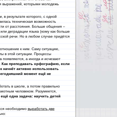
ия выражений, которыми молодежь
 в результате которого, с одной
вилась техническая возможность
сти от расстояния. Больше общения –
 или деградации языка (кому как больше
сской речи. Но в любом случае придётся
 отношение к ним. Саму ситуацию,
ты в этой ситуации. Процессы
а появляются, а иногда и исчезают
.
Как преподавать орфографию, если
ик начнёт активно использовать
сегодняшний момент ещё не
ботать в школе, а потом правильно
рамотным человеком. Разумеется,
ещё одна задача: научить детей
ихся необходимо
выработать две
ьно: