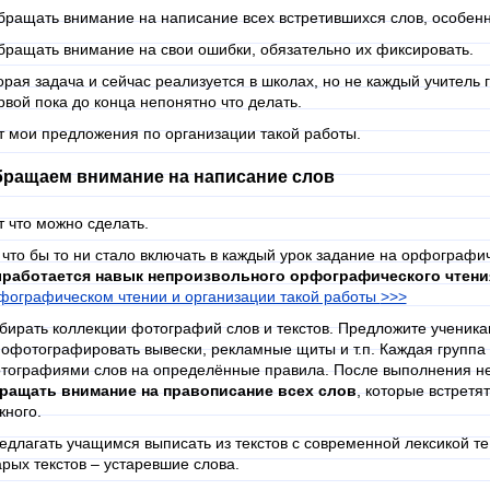
ращать внимание на написание всех встретившихся слов, особенн
ращать внимание на свои ошибки, обязательно их фиксировать.
орая задача и сейчас реализуется в школах, но не каждый учитель 
рвой пока до конца непонятно что делать.
т мои предложения по организации такой работы.
ращаем внимание на написание слов
т что можно сделать.
 что бы то ни стало включать в каждый урок задание на орфографич
работается навык непроизвольного орфографического чтени
фографическом чтении и организации такой работы
>>>
бирать коллекции фотографий слов и текстов. Предложите ученикам
пофотографировать вывески, рекламные щиты и т.п. Каждая группа 
тографиями слов на определённые правила. После выполнения не
ращать внимание на правописание всех слов
, которые встретя
жного.
едлагать учащимся выписать из текстов с современной лексикой те 
арых текстов – устаревшие слова.