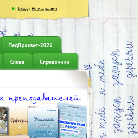
Вход
/
Регистрация
ПедПросвет-2026
Слова
Справочник