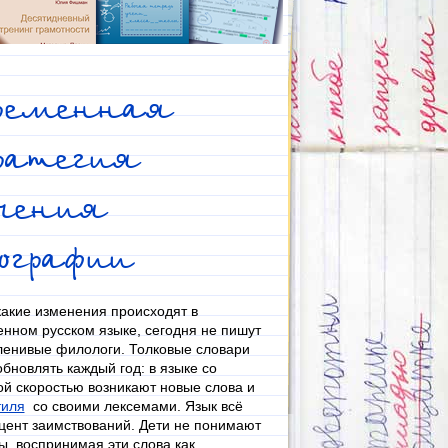
временная
ратегия
учения
фографии
какие изменения происходят в
нном русском языке, сегодня не пишут
ленивые филологи. Толковые словари
бновлять каждый год: в языке со
й скоростью возникают новые слова и
тиля
со своими лексемами. Язык всё
цент заимствований. Дети не понимают
ы, воспринимая эти слова как