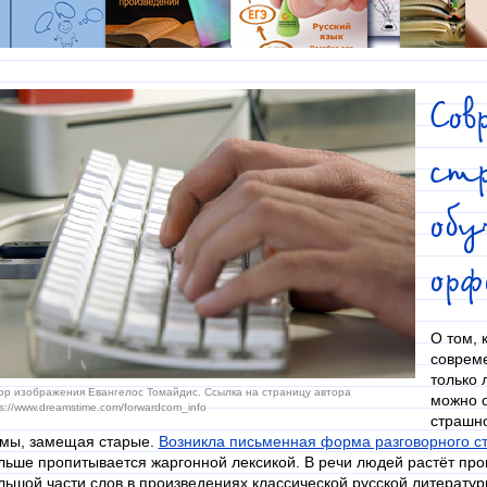
Со
ст
об
ор
О том, 
совреме
только 
ор изображения Евангелос Томайдис. Ссылка на страницу автора
можно о
ps://www.dreamstime.com/forwardcom_info
страшно
мы, замещая старые.
Возникла письменная форма разговорного с
льше пропитывается жаргонной лексикой. В речи людей растёт про
льшой части слов в произведениях классической русской литератур