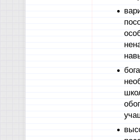
вар
пос
осо
нен
нав
бога
нео
школ
обо
уча
выс