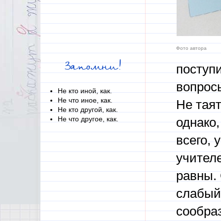
Фото автора
Запомни!
поступи
вопрос
Не кто иной, как.
Не что иное, как.
Не тая
Не кто другой, как.
Не что другое, как.
однако,
всего, 
учителе
равны.
слабый 
сообра