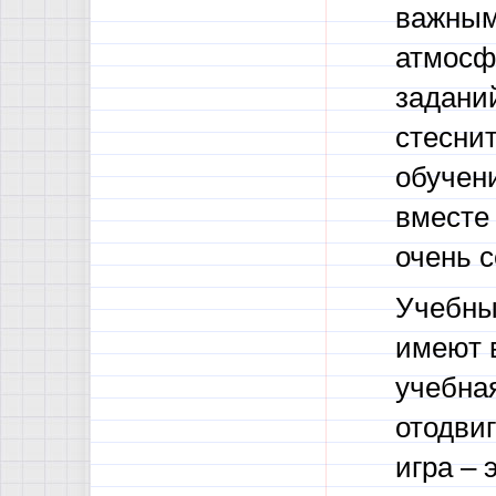
важным
атмосф
заданий
стеснит
обучен
вместе 
очень с
Учебны
имеют 
учебная
отодвиг
игра – 