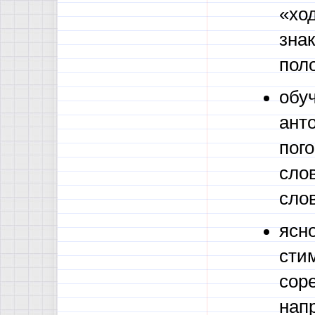
«хо
зна
пол
обу
ант
пого
сло
слов
ясн
сти
сор
нап