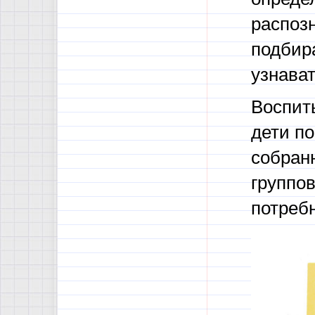
распозн
подбир
узнават
Воспит
дети п
собранн
группо
потреб