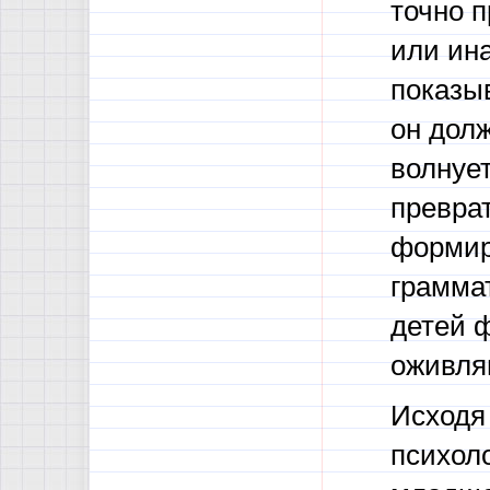
точно п
или ина
показыв
он долж
волнует
превра
формир
грамма
детей 
оживля
Исходя
психоло