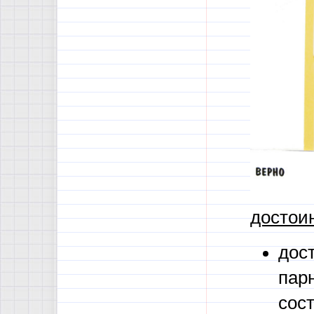
достоин
дос
пар
сос