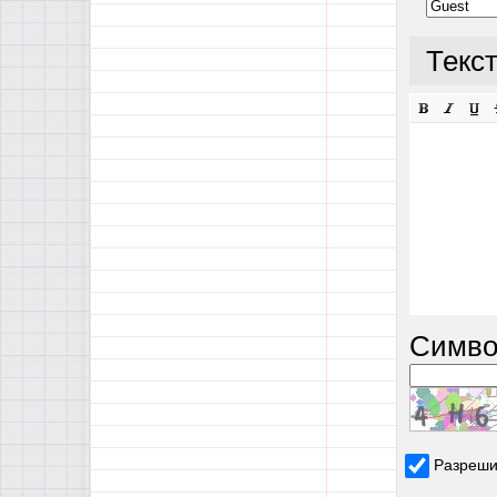
Текс
Симво
Разреши