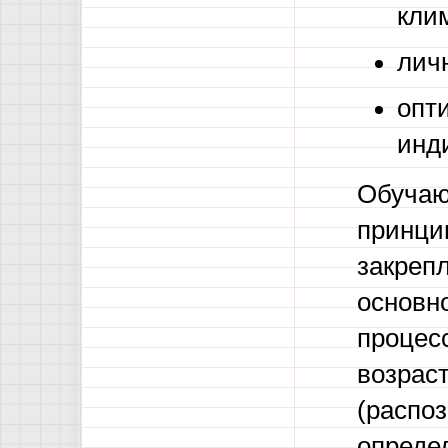
клим
лич
опт
инд
Обучаю
принци
закреп
основно
процес
возрас
(распо
опреде