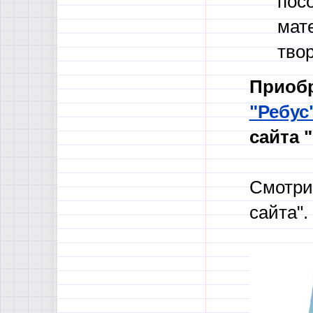
пос
мате
тво
Приобр
"Ребус
сайта 
Смотри
сайта".