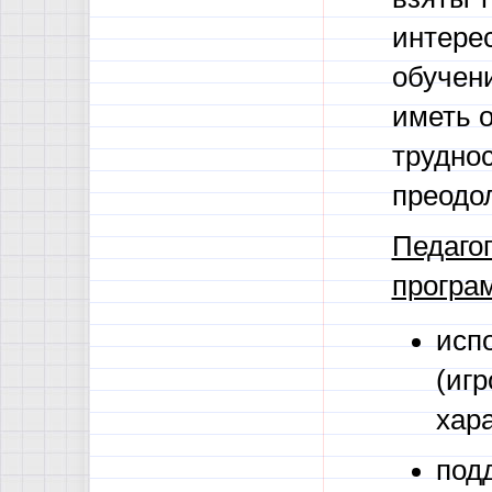
интерес
обучен
иметь 
труднос
преодо
Педаго
прогр
исп
(иг
хар
под