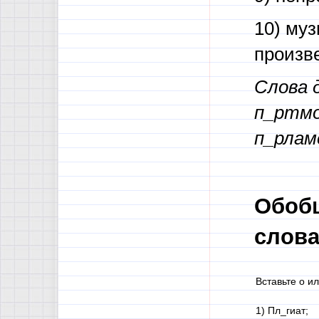
10) муз
произв
Слова 
п_ртмо
п_рлам
Обобщ
слова
Вставьте о ил
1) Пл_гиат;