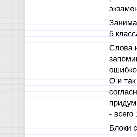
экзамен
Занима
5 класс
Слова н
запомин
ошибкоо
О и так
согласн
придума
- всего
Блоки с