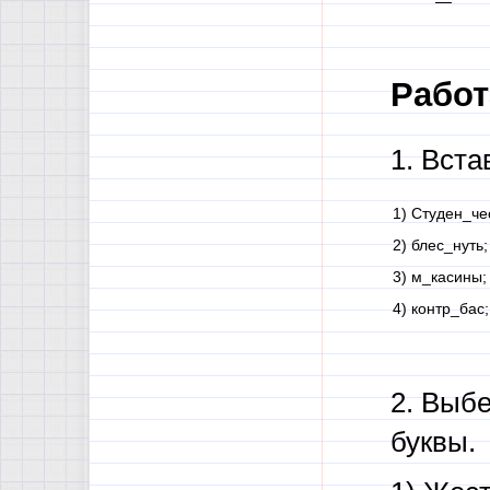
Работ
1. Вст
1) Студен_че
2) блес_нуть;
3) м_касины;
4) контр_бас;
2. Выбе
буквы.