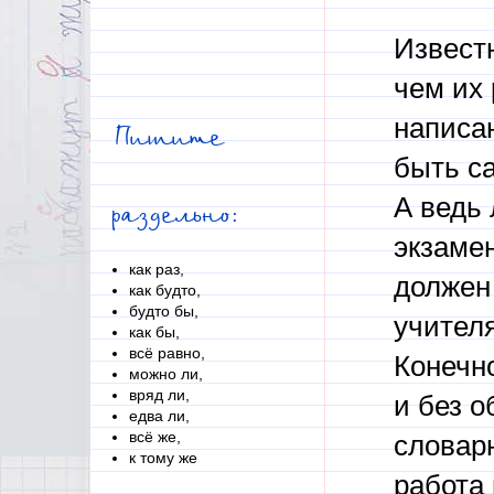
Известн
чем их 
написан
Пишите
быть с
А ведь 
раздельно:
экзамен
как раз,
должен 
как будто,
будто бы,
учителя
как бы,
всё равно,
Конечно
можно ли,
вряд ли,
и без 
едва ли,
всё же,
словарн
к тому же
работа