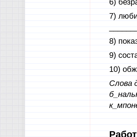
6) без
7) люби
______
8) пока
9) сост
10) об
Слова д
б_наль
к_мпон
Работ