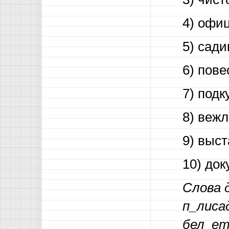
4) офи
5) сад
6) пов
7) подк
8) веж
9) выс
10) до
Слова д
п_лиса
бел_ет