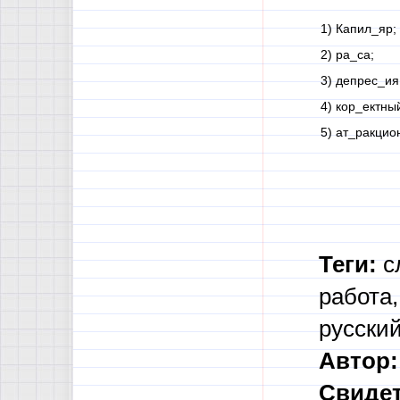
1) Капил_яр;
2) ра_са;
3) депрес_ия
4) кор_ектны
5) ат_ракцио
Теги:
с
работа,
русски
Автор:
Свидет