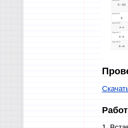
Пров
Скачат
Работа
1. Вст