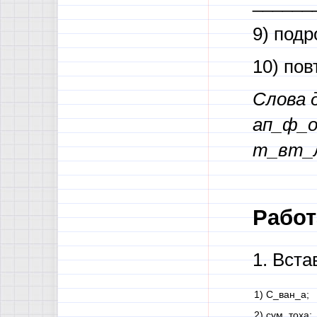
______
9) под
10) по
Слова 
ап_ф_о
т_вт_л
Работа
1. Вст
1) С_ван_а;
2) сум_тоха;