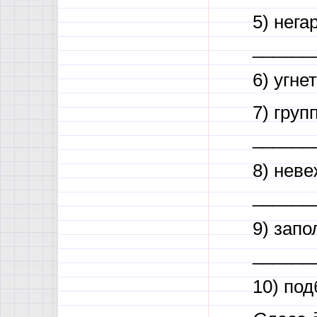
5) нега
______
6) угне
7) гру
______
8) нев
______
9) зап
______
10) по