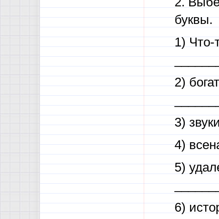
2. Выбе
буквы.
1) Что-
______
2) бога
______
3) зву
4) все
5) удал
______
6) ист