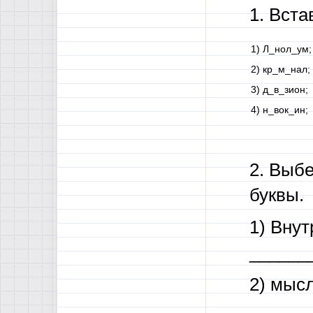
1. Вст
1) Л_нол_ум;
2) кр_м_нал;
3) д_в_зион;
4) н_вок_ин;
2. Выбе
буквы.
1) Вну
______
2) мыс
______