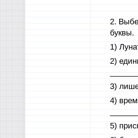
2. Выбе
буквы.
1) Лун
2) еди
______
3) лиш
4) вре
______
5) при