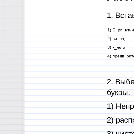
1. Вст
1) С_рп_нтин
2) ви_ла;
3) к_лега;
4) предв_рит
2. Выбе
буквы.
1) Неп
2) рас
3) чис