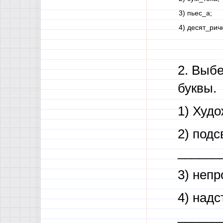
3) пьес_а;
4) десят_рич
2. Выбе
буквы.
1) Худ
2) подс
______
3) неп
4) над
______