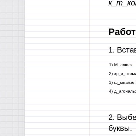
к_т_ко
Работа
1. Вст
1) М_ллюск;
2) хр_з_нтем
3) ш_мпанзе;
4) д_агональ;
2. Выбе
буквы.