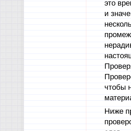
это вре
и значе
несколь
промеж
нерадив
настоящ
Проверя
Провер
чтобы 
матери
Ниже п
провер