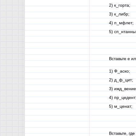
2) к_горта;
3) к_либр;
4) п_мфлет;
5) сп_нтанны
Вставьте е ил
1) Ф_аско;
2) д_ф_цит;
3) ижд_вение
4) пр_цедент
5) м_ценат;
Вставьте, где