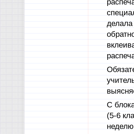
распеч
специал
делала 
обратно
вклеива
распеч
Обязат
учител
выясня
С блока
(5-6 кл
неделю,