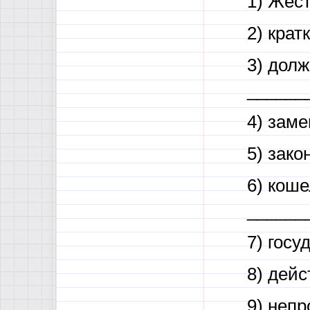
1) Жес
2) кра
3) дол
______
4) зам
5) зак
6) кош
______
7) гос
8) дей
9) неп