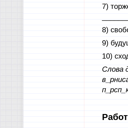
7) тор
______
8) сво
9) буд
10) сх
Слова 
в_рниса
п_рсп_
Работ