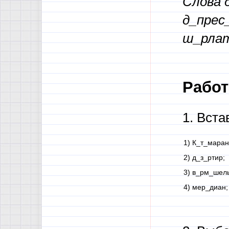
Слова 
д_прес
ш_рлат
Работ
1. Вст
1) К_т_маран
2) д_з_ртир;
3) в_рм_шель
4) мер_диан;