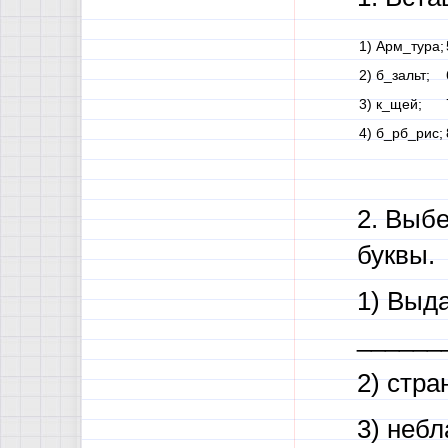
1) Арм_тура;
2) б_зальт;
3) к_щей;
4) б_рб_рис;
2. Выбе
буквы.
1) Выда
______
2) стр
3) неб