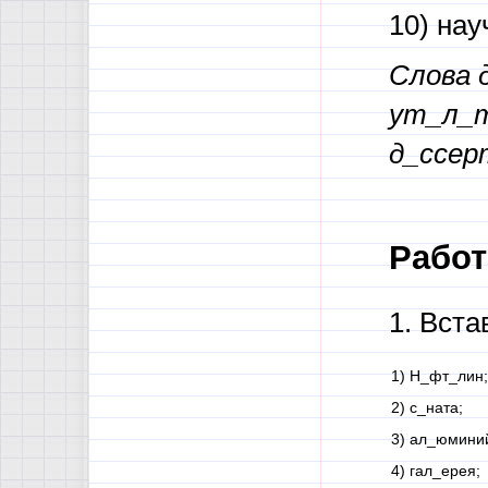
10) на
Слова 
ут_л_т
д_ссер
Работ
1. Вст
1) Н_фт_лин;
2) с_ната;
3) ал_юмини
4) гал_ерея;