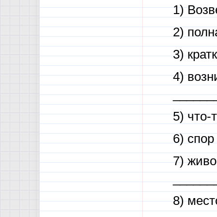
1) Воз
2) пол
3) кра
4) воз
______
5) что-
6) спо
7) жив
______
8) мес