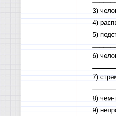
3) чел
4) рас
5) под
______
6) чело
______
7) стре
______
8) чем-
9) неп