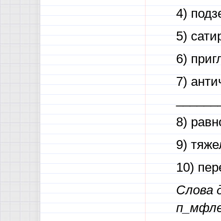
4) под
5) сати
6) при
7) анти
______
8) рав
9) тяж
10) пер
Слова 
п_мфле