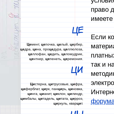
условия
право д
имеете 
ЦЕ
Если к
Це
мент,
це
почка,
це
лый,
це
рбер,
материа
це
дра,
це
на, про
це
дура,
це
ллюлоза,
платных
це
ллофан,
це
дить,
це
ломудрие,
це
нтнер,
це
пенеть,
це
ремония.
так и н
ЦИ
методи
электр
Ци
стерна,
ци
трусовые,
ци
фра,
ци
ферблат,
ци
рк, пан
ци
рь,
ци
новка,
Интерн
ци
нга,
ци
анит,
ци
клон,
ци
линдр,
ци
мбалы,
ци
тадель,
ци
тата,
ци
рроз,
форум
ци
ркуль, квар
ци
т.