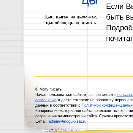
ЦЫ
Если В
быть в
Цы
ц,
цы
ган, на
цы
почках,
цы
плёнок,
цы
па,
цы
кать.
Подроб
почита
© Могу писать
Начав пользоваться сайтом, вы принимаете
Пользов
соглашение
и даёте согласие на обработку персонал
данных в соответствии с
Политикой конфиденциальн
Копирование материалов сайта возможно только с п
разрешения администрации сайта. Ссылки приветств
E-mail:
admin@mogu-pisat.ru