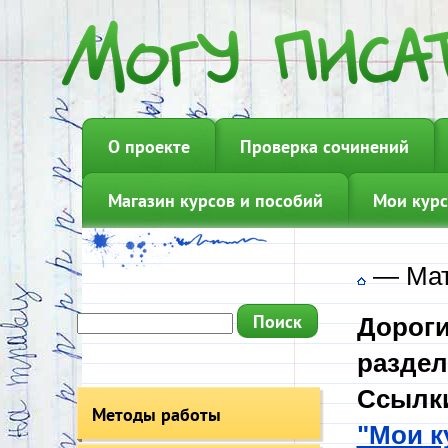
О проекте
Проверка сочинений
Магазин курсов и пособий
Мои курс
—
Мат
Дороги
раздел
Ссылки
Методы работы
"Мои к