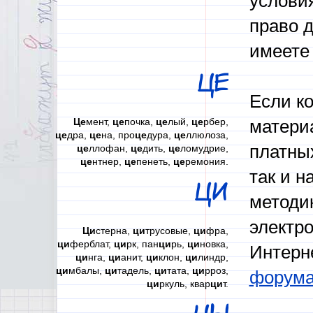
условия
право д
имеете 
ЦЕ
Если к
Це
мент,
це
почка,
це
лый,
це
рбер,
материа
це
дра,
це
на, про
це
дура,
це
ллюлоза,
платных
це
ллофан,
це
дить,
це
ломудрие,
це
нтнер,
це
пенеть,
це
ремония.
так и н
ЦИ
методи
электр
Ци
стерна,
ци
трусовые,
ци
фра,
ци
ферблат,
ци
рк, пан
ци
рь,
ци
новка,
Интерн
ци
нга,
ци
анит,
ци
клон,
ци
линдр,
ци
мбалы,
ци
тадель,
ци
тата,
ци
рроз,
форум
ци
ркуль, квар
ци
т.