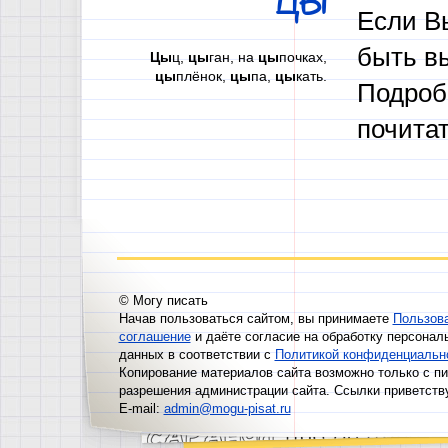
ЦЫ
Если В
быть в
Цы
ц,
цы
ган, на
цы
почках,
цы
плёнок,
цы
па,
цы
кать.
Подроб
почита
© Могу писать
Начав пользоваться сайтом, вы принимаете
Пользов
соглашение
и даёте согласие на обработку персонал
данных в соответствии с
Политикой конфиденциальн
Копирование материалов сайта возможно только с п
разрешения администрации сайта. Ссылки приветств
E-mail:
admin@mogu-pisat.ru