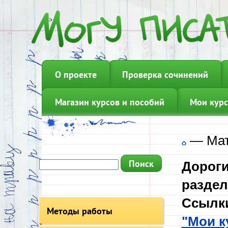
О проекте
Проверка сочинений
Магазин курсов и пособий
Мои курс
—
Мат
Дороги
раздел
Ссылки
Методы работы
"Мои к