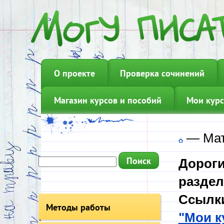
О проекте
Проверка сочинений
Магазин курсов и пособий
Мои курс
—
Мат
Дороги
раздел
Ссылки
Методы работы
"Мои к