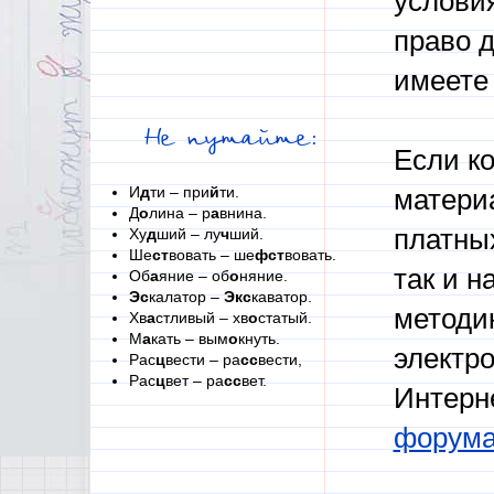
условия
право д
имеете 
Не путайте:
Если к
И
д
ти – при
й
ти.
материа
Д
о
лина – р
а
внина.
платных
Ху
д
ший – лу
ч
ший.
Ше
ст
вовать – ше
фст
вовать.
так и н
Об
а
яние – об
о
няние.
Эс
калатор –
Экс
каватор.
методи
Хв
а
стливый – хв
о
статый.
М
а
кать – вым
о
кнуть.
электр
Рас
ц
вести – ра
сс
вести,
Рас
ц
вет – ра
сс
вет.
Интерн
форум