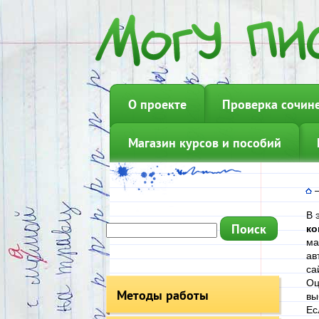
О проекте
Проверка сочин
Магазин курсов и пособий
В 
ко
ма
ав
са
Оц
Методы работы
вы
Ес