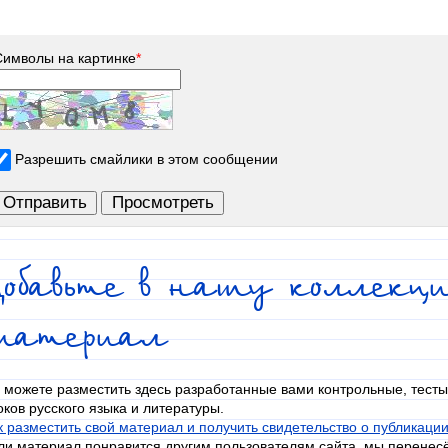
Символы на картинке
*
Разрешить смайлики в этом сообщении
обавьте в нашу коллекци
материал
 можете разместить здесь разработанные вами контрольные, тесты
оков русского языка и литературы.
к разместить свой материал и получить свидетельство о публикаци
ли материал понравится другим пользователям сайта, мы перенес