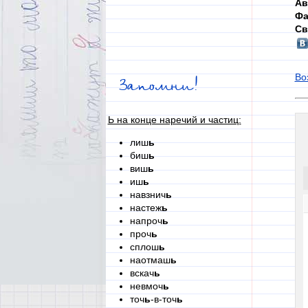
Ав
Фа
Св
Во
Запомни!
Ь на конце наречий и частиц:
лиш
ь
биш
ь
виш
ь
иш
ь
навзнич
ь
настеж
ь
напроч
ь
проч
ь
сплош
ь
наотмаш
ь
вскач
ь
невмоч
ь
точ
ь
-в-точ
ь