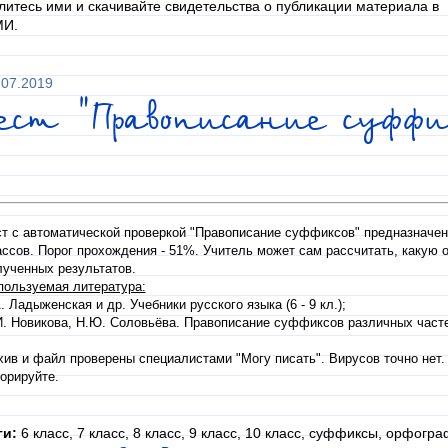
литесь ими и скачивайте свидетельства о публикации материала в
И.
.07.2019
ест "Правописание суффи
ст с автоматической проверкой "Правописание суффиксов" предназначен 
ассов. Порог прохождения - 51%. Учитель может сам рассчитать, какую о
лученных результатов.
пользуемая литература:
. Ладыженская и др. Учебники русского языка (6 - 9 кл.);
И. Новикова, Н.Ю. Соловьёва. Правописание суффиксов различных часте
хив и файл проверены специалистами "Могу писать". Вирусов точно нет
орируйте.
ги:
6 класс, 7 класс, 8 класс, 9 класс, 10 класс, суффиксы, орфогра