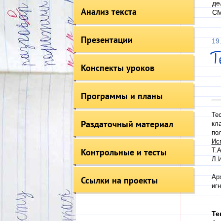
де
Анализ текста
СМ
Презентации
19
Т
Конспекты уроков
Программы и планы
Те
Раздаточный материал
кл
по
Ис
Контрольные и тесты
Т.А
Л.
Ар
Ссылки на проекты
игн
Те