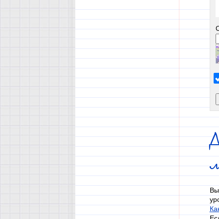
Д
Вы
ур
Ка
Ес