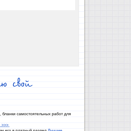
ю свой
, бланки самостоятельных работ для
и >>>
ём его в платный раздел
Лучшие